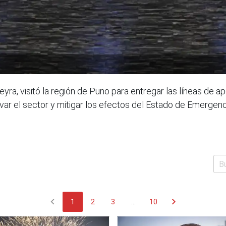
Neyra, visitó la región de Puno para entregar las líneas de
tivar el sector y mitigar los efectos del Estado de Emergenc
chevron_left
chevron_right
1
2
3
...
10