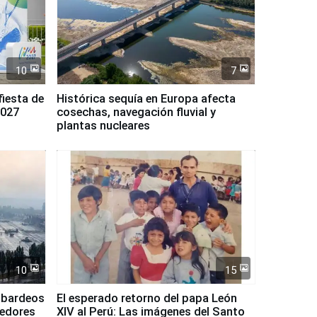
10
7
fiesta de
Histórica sequía en Europa afecta
2027
cosechas, navegación fluvial y
plantas nucleares
10
15
mbardeos
El esperado retorno del papa León
dedores
XIV al Perú: Las imágenes del Santo