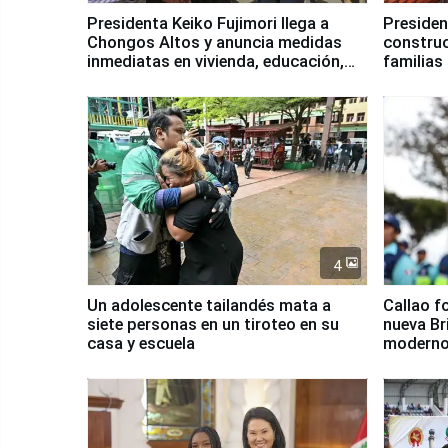
Presidenta Keiko Fujimori llega a
Presiden
Chongos Altos y anuncia medidas
construc
inmediatas en vivienda, educación,
familias
salud y empleo
Junín
4
Un adolescente tailandés mata a
Callao f
siete personas en un tiroteo en su
nueva Br
casa y escuela
moderno
Serenaz