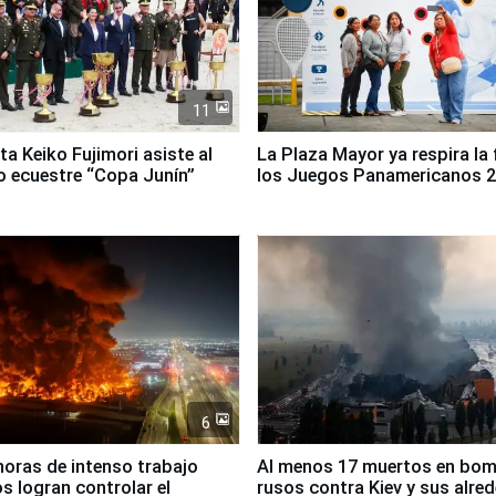
11
ta Keiko Fujimori asiste al
La Plaza Mayor ya respira la 
 ecuestre “Copa Junín”
los Juegos Panamericanos 
6
horas de intenso trabajo
Al menos 17 muertos en bo
 logran controlar el
rusos contra Kiev y sus alre