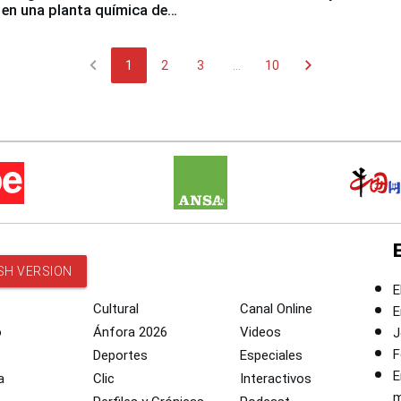
 en una planta química de
 de Chile
chevron_left
chevron_right
1
2
3
...
10
SH VERSION
E
Cultural
Canal Online
E
o
Ánfora 2026
Videos
J
F
Deportes
Especiales
E
a
Clic
Interactivos
m