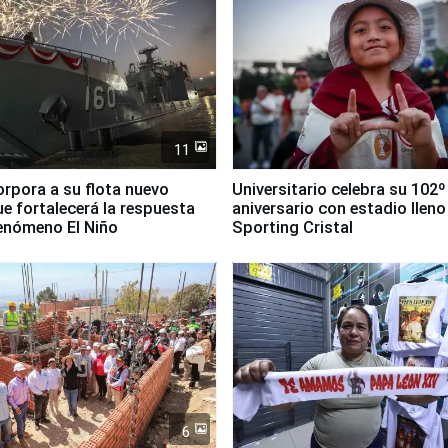
11
orpora a su flota nuevo
Universitario celebra su 102º
e fortalecerá la respuesta
aniversario con estadio lleno
fenómeno El Niño
Sporting Cristal
6