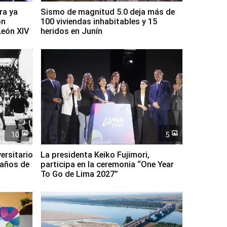
ra ya
Sismo de magnitud 5.0 deja más de
on
100 viviendas inhabitables y 15
León XIV
heridos en Junín
10
5
ersitario
La presidenta Keiko Fujimori,
 años de
participa en la ceremonia “One Year
To Go de Lima 2027”