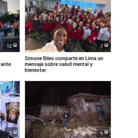
12
7
Simone Biles comparte en Lima un
 ante
mensaje sobre salud mental y
bienestar
5
6