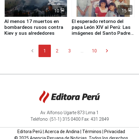
10
15
Al menos 17 muertos en
El esperado retorno del
bombardeos rusos contra
papa León XIV al Perú: Las
Kiev y sus alrededores
imágenes del Santo Padre
en su labor pastoral en
nuestro país
chevron_left
chevron_right
1
2
3
...
10
Av. Alfonso Ugarte 873 Lima 1
Teléfono: (51-1) 315 0400 Fax: 431 2849
Editora Perú
|
Acerca de Andina
|
Términos
|
Privacidad
© 2025 Agencia Peruana de Noticias. Todos los derechos