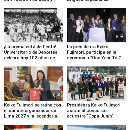
escuela
Turismo y moderno
equipamiento para
Serenazgo
10
5
¡La crema está de fiesta!
La presidenta Keiko
Universitario de Deportes
Fujimori, participa en la
celebra hoy 102 años de
ceremonia “One Year To Go
fundación
de Lima 2027”
10
11
Keiko Fujimori se reúne con
Presidenta Keiko Fujimori
el comité organizador de
asiste al concurso
Lima 2027 y la legendaria
ecuestre “Copa Junín”
Simone Biles