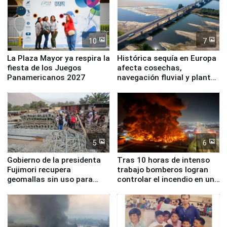
10
7
La Plaza Mayor ya respira la
Histórica sequía en Europa
fiesta de los Juegos
afecta cosechas,
Panamericanos 2027
navegación fluvial y plantas
nucleares
5
6
Gobierno de la presidenta
Tras 10 horas de intenso
Fujimori recupera
trabajo bomberos logran
geomallas sin uso para
controlar el incendio en una
proteger Santa Eulalia ante
planta química de Santiago
Fenómeno El Niño
de Chile