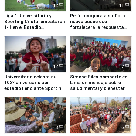
12
11
Liga 1: Universitario y
Perú incorpora a su flota
Sporting Cristal empataron
nuevo buque que
1-1 en el Estadio
fortalecerá la respuesta
Monumental
ante el fenómeno El Niño
12
7
Universitario celebra su
Simone Biles comparte en
102º aniversario con
Lima un mensaje sobre
estadio lleno ante Sporting
salud mental y bienestar
Cristal
8
6