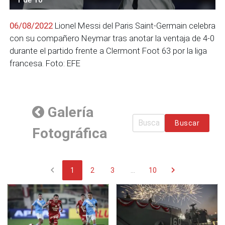
06/08/2022
Lionel Messi del Paris Saint-Germain celebra
con su compañero Neymar tras anotar la ventaja de 4-0
durante el partido frente a Clermont Foot 63 por la liga
francesa. Foto: EFE
Galería
Buscar
Fotográfica
chevron_left
chevron_right
1
2
3
...
10