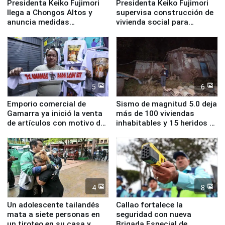
Presidenta Keiko Fujimori
Presidenta Keiko Fujimori
llega a Chongos Altos y
supervisa construcción de
anuncia medidas
vivienda social para
inmediatas en vivienda,
familias afectadas por
educación, salud y empleo
sismo en Junín
5
6
Emporio comercial de
Sismo de magnitud 5.0 deja
Gamarra ya inició la venta
más de 100 viviendas
de artículos con motivo de
inhabitables y 15 heridos en
la visita del papa León XIV
Junín
4
8
Un adolescente tailandés
Callao fortalece la
mata a siete personas en
seguridad con nueva
un tiroteo en su casa y
Brigada Especial de