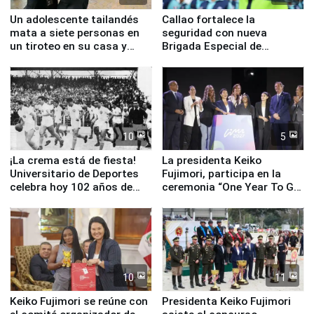
Un adolescente tailandés
Callao fortalece la
mata a siete personas en
seguridad con nueva
un tiroteo en su casa y
Brigada Especial de
escuela
Turismo y moderno
equipamiento para
Serenazgo
10
5
¡La crema está de fiesta!
La presidenta Keiko
Universitario de Deportes
Fujimori, participa en la
celebra hoy 102 años de
ceremonia “One Year To Go
fundación
de Lima 2027”
10
11
Keiko Fujimori se reúne con
Presidenta Keiko Fujimori