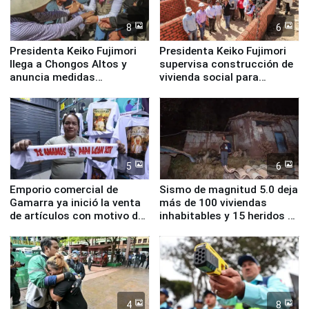
8
6
Presidenta Keiko Fujimori
Presidenta Keiko Fujimori
llega a Chongos Altos y
supervisa construcción de
anuncia medidas
vivienda social para
inmediatas en vivienda,
familias afectadas por
educación, salud y empleo
sismo en Junín
5
6
Emporio comercial de
Sismo de magnitud 5.0 deja
Gamarra ya inició la venta
más de 100 viviendas
de artículos con motivo de
inhabitables y 15 heridos en
la visita del papa León XIV
Junín
4
8