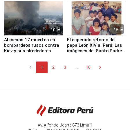
Fenómeno El Niño
de Chile
10
15
Al menos 17 muertos en
El esperado retorno del
bombardeos rusos contra
papa León XIV al Perú: Las
Kiev y sus alrededores
imágenes del Santo Padre
en su labor pastoral en
nuestro país
chevron_left
chevron_right
1
2
3
...
10
Av. Alfonso Ugarte 873 Lima 1