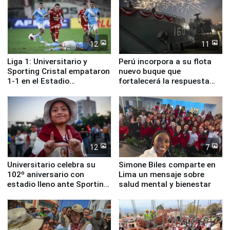
12
11
Liga 1: Universitario y
Perú incorpora a su flota
Sporting Cristal empataron
nuevo buque que
1-1 en el Estadio
fortalecerá la respuesta
Monumental
ante el fenómeno El Niño
12
7
Universitario celebra su
Simone Biles comparte en
102º aniversario con
Lima un mensaje sobre
estadio lleno ante Sporting
salud mental y bienestar
Cristal