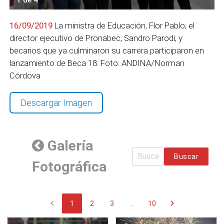
16/09/2019
La ministra de Educación, Flor Pablo; el
director ejecutivo de Pronabec, Sandro Parodi; y
becarios que ya culminaron su carrera participaron en
lanzamiento de Beca 18. Foto: ANDINA/Norman
Córdova
Descargar Imagen
Galería
Buscar
Fotográfica
chevron_left
chevron_right
1
2
3
...
10