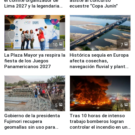
el comité organizador de
asiste al concurso
Lima 2027 y la legendaria
ecuestre “Copa Junín”
Simone Biles
10
7
La Plaza Mayor ya respira la
Histórica sequía en Europa
fiesta de los Juegos
afecta cosechas,
Panamericanos 2027
navegación fluvial y plantas
nucleares
5
6
Gobierno de la presidenta
Tras 10 horas de intenso
Fujimori recupera
trabajo bomberos logran
geomallas sin uso para
controlar el incendio en una
proteger Santa Eulalia ante
planta química de Santiago