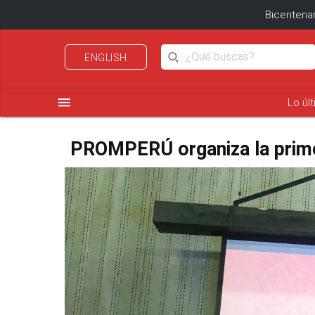
Bicentenar
ENGLISH
menu
Lo úl
PROMPERÚ organiza la primer