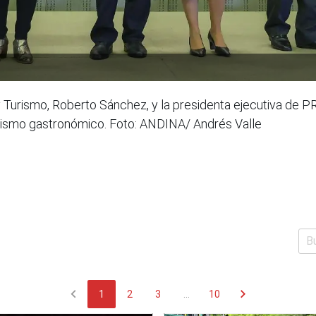
y Turismo, Roberto Sánchez, y la presidenta ejecutiva de 
urismo gastronómico. Foto: ANDINA/ Andrés Valle
chevron_left
chevron_right
1
2
3
...
10