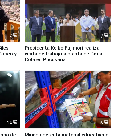
7
7
iles
Presidenta Keiko Fujimori realiza
Cusco y
visita de trabajo a planta de Coca-
Cola en Pucusana
14
6
eona de
Minedu detecta material educativo e