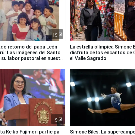
15
ado retorno del papa León
La estrella olímpica Simone B
erú: Las imágenes del Santo
disfruta de los encantos de 
 su labor pastoral en nuestro
el Valle Sagrado
5
ta Keiko Fujimori participa
Simone Biles: La supercamp