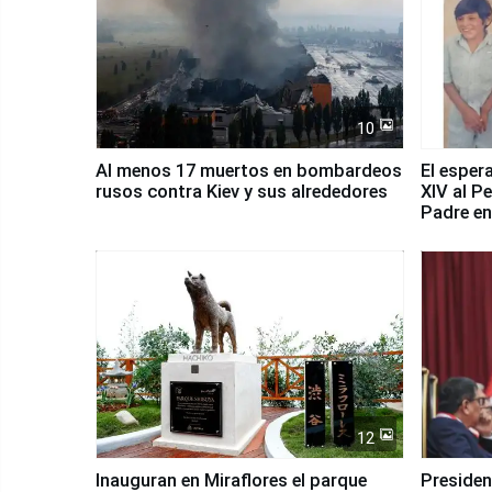
10
Al menos 17 muertos en bombardeos
El esper
rusos contra Kiev y sus alrededores
XIV al P
Padre en
país
12
Inauguran en Miraflores el parque
Presiden