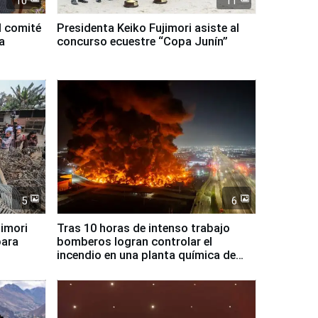
10
11
l comité
Presidenta Keiko Fujimori asiste al
a
concurso ecuestre “Copa Junín”
5
6
jimori
Tras 10 horas de intenso trabajo
para
bomberos logran controlar el
incendio en una planta química de
Santiago de Chile