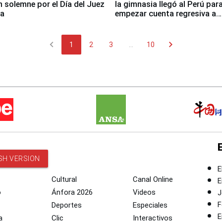
n solemne por el Día del Juez
la gimnasia llegó al Perú par
za
empezar cuenta regresiva a
Panamericanos Lima 2027
chevron_left
chevron_right
1
2
3
...
10
SH VERSION
E
Cultural
Canal Online
E
o
Ánfora 2026
Videos
J
F
Deportes
Especiales
E
a
Clic
Interactivos