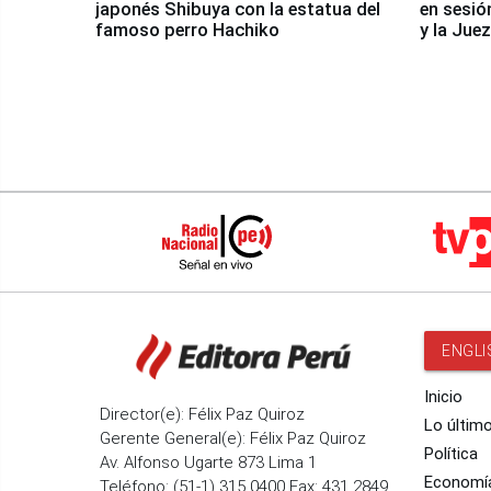
japonés Shibuya con la estatua del
en sesió
famoso perro Hachiko
y la Jue
ENGLI
Inicio
Director(e): Félix Paz Quiroz
Lo últim
Gerente General(e): Félix Paz Quiroz
Política
Av. Alfonso Ugarte 873 Lima 1
Economí
Teléfono: (51-1) 315 0400 Fax: 431 2849