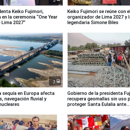
5
denta Keiko Fujimori,
Keiko Fujimori se reúne con e
a en la ceremonia “One Year
organizador de Lima 2027 y l
 Lima 2027”
legendaria Simone Biles
7
a sequía en Europa afecta
Gobierno de la presidenta Fu
, navegación fluvial y
recupera geomallas sin uso 
nucleares
proteger Santa Eulalia ante
Fenómeno El Niño