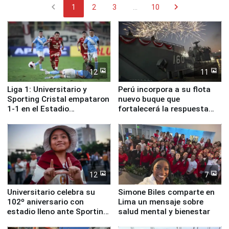
chevron_left
chevron_right
1
2
3
...
10
12
11
Liga 1: Universitario y
Perú incorpora a su flota
Sporting Cristal empataron
nuevo buque que
1-1 en el Estadio
fortalecerá la respuesta
Monumental
ante el fenómeno El Niño
12
7
Universitario celebra su
Simone Biles comparte en
102º aniversario con
Lima un mensaje sobre
estadio lleno ante Sporting
salud mental y bienestar
Cristal