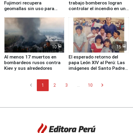
Fujimori recupera
trabajo bomberos logran
geomallas sin uso para
controlar el incendio en una
proteger Santa Eulalia ante
planta química de Santiago
Fenómeno El Niño
de Chile
10
15
Al menos 17 muertos en
El esperado retorno del
bombardeos rusos contra
papa León XIV al Perú: Las
Kiev y sus alrededores
imágenes del Santo Padre
en su labor pastoral en
nuestro país
chevron_left
chevron_right
1
2
3
...
10