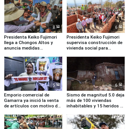
8
6
Presidenta Keiko Fujimori
Presidenta Keiko Fujimori
llega a Chongos Altos y
supervisa construcción de
anuncia medidas
vivienda social para
inmediatas en vivienda,
familias afectadas por
educación, salud y empleo
sismo en Junín
5
6
Emporio comercial de
Sismo de magnitud 5.0 deja
Gamarra ya inició la venta
más de 100 viviendas
de artículos con motivo de
inhabitables y 15 heridos en
la visita del papa León XIV
Junín