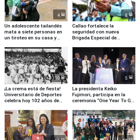
4
8
Un adolescente tailandés
Callao fortalece la
mata a siete personas en
seguridad con nueva
un tiroteo en su casa y
Brigada Especial de
escuela
Turismo y moderno
equipamiento para
Serenazgo
10
5
¡La crema está de fiesta!
La presidenta Keiko
Universitario de Deportes
Fujimori, participa en la
celebra hoy 102 años de
ceremonia “One Year To Go
fundación
de Lima 2027”