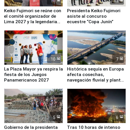
10
11
Keiko Fujimori se reúne con
Presidenta Keiko Fujimori
el comité organizador de
asiste al concurso
Lima 2027 y la legendaria
ecuestre “Copa Junín”
Simone Biles
10
7
La Plaza Mayor ya respira la
Histórica sequía en Europa
fiesta de los Juegos
afecta cosechas,
Panamericanos 2027
navegación fluvial y plantas
nucleares
5
6
Gobierno de la presidenta
Tras 10 horas de intenso