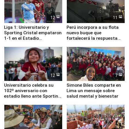
12
11
Liga 1: Universitario y
Perú incorpora a su flota
Sporting Cristal empataron
nuevo buque que
1-1 en el Estadio
fortalecerá la respuesta
Monumental
ante el fenómeno El Niño
12
7
Universitario celebra su
Simone Biles comparte en
102º aniversario con
Lima un mensaje sobre
estadio lleno ante Sporting
salud mental y bienestar
Cristal