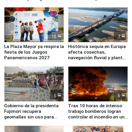
Simone Biles
10
7
La Plaza Mayor ya respira la
Histórica sequía en Europa
fiesta de los Juegos
afecta cosechas,
Panamericanos 2027
navegación fluvial y plantas
nucleares
5
6
Gobierno de la presidenta
Tras 10 horas de intenso
Fujimori recupera
trabajo bomberos logran
geomallas sin uso para
controlar el incendio en una
proteger Santa Eulalia ante
planta química de Santiago
Fenómeno El Niño
de Chile