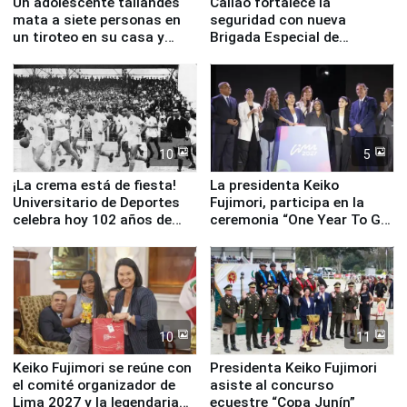
Un adolescente tailandés
Callao fortalece la
mata a siete personas en
seguridad con nueva
un tiroteo en su casa y
Brigada Especial de
escuela
Turismo y moderno
equipamiento para
Serenazgo
10
5
¡La crema está de fiesta!
La presidenta Keiko
Universitario de Deportes
Fujimori, participa en la
celebra hoy 102 años de
ceremonia “One Year To Go
fundación
de Lima 2027”
10
11
Keiko Fujimori se reúne con
Presidenta Keiko Fujimori
el comité organizador de
asiste al concurso
Lima 2027 y la legendaria
ecuestre “Copa Junín”