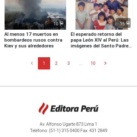
10
15
Al menos 17 muertos en
El esperado retorno del
bombardeos rusos contra
papa León XIV al Perú: Las
Kiev y sus alrededores
imágenes del Santo Padre
en su labor pastoral en
nuestro país
chevron_left
chevron_right
1
2
3
...
10
Av. Alfonso Ugarte 873 Lima 1
Teléfono: (51-1) 315 0400 Fax: 431 2849