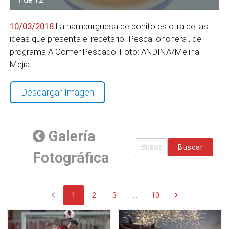
10/03/2018
La hamburguesa de bonito es otra de las
ideas que presenta el recetario "Pesca lonchera", del
programa A Comer Pescado. Foto: ANDINA/Melina
Mejía.
Descargar Imagen
Galería
Buscar
Fotográfica
chevron_left
chevron_right
1
2
3
...
10