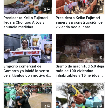
8
6
Presidenta Keiko Fujimori
Presidenta Keiko Fujimori
llega a Chongos Altos y
supervisa construcción de
anuncia medidas
vivienda social para
inmediatas en vivienda,
familias afectadas por
educación, salud y empleo
sismo en Junín
5
6
Emporio comercial de
Sismo de magnitud 5.0 deja
Gamarra ya inició la venta
más de 100 viviendas
de artículos con motivo de
inhabitables y 15 heridos en
la visita del papa León XIV
Junín
4
8