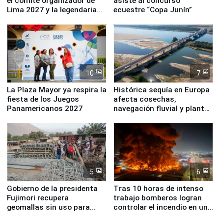
el comité organizador de
asiste al concurso
Lima 2027 y la legendaria
ecuestre “Copa Junín”
Simone Biles
10
7
La Plaza Mayor ya respira la
Histórica sequía en Europa
fiesta de los Juegos
afecta cosechas,
Panamericanos 2027
navegación fluvial y plantas
nucleares
5
6
Gobierno de la presidenta
Tras 10 horas de intenso
Fujimori recupera
trabajo bomberos logran
geomallas sin uso para
controlar el incendio en una
proteger Santa Eulalia ante
planta química de Santiago