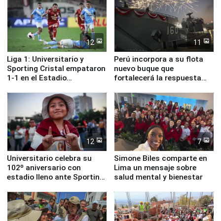
12
11
Liga 1: Universitario y
Perú incorpora a su flota
Sporting Cristal empataron
nuevo buque que
1-1 en el Estadio
fortalecerá la respuesta
Monumental
ante el fenómeno El Niño
12
7
Universitario celebra su
Simone Biles comparte en
102º aniversario con
Lima un mensaje sobre
estadio lleno ante Sporting
salud mental y bienestar
Cristal