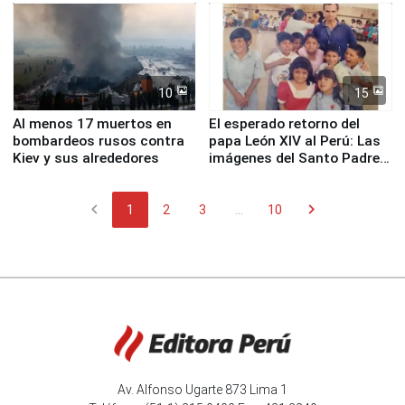
Fenómeno El Niño
de Chile
10
15
Al menos 17 muertos en
El esperado retorno del
bombardeos rusos contra
papa León XIV al Perú: Las
Kiev y sus alrededores
imágenes del Santo Padre
en su labor pastoral en
nuestro país
chevron_left
chevron_right
1
2
3
...
10
Av. Alfonso Ugarte 873 Lima 1