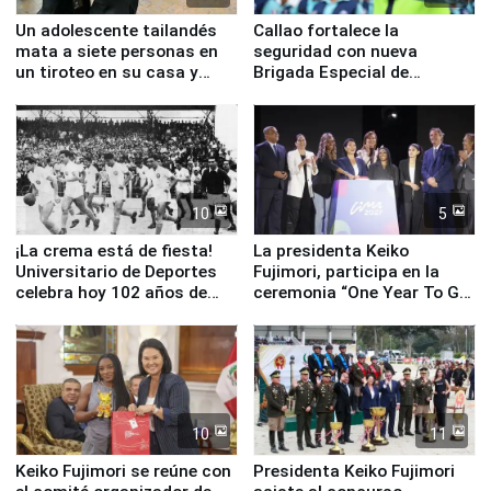
Un adolescente tailandés
Callao fortalece la
mata a siete personas en
seguridad con nueva
un tiroteo en su casa y
Brigada Especial de
escuela
Turismo y moderno
equipamiento para
Serenazgo
10
5
¡La crema está de fiesta!
La presidenta Keiko
Universitario de Deportes
Fujimori, participa en la
celebra hoy 102 años de
ceremonia “One Year To Go
fundación
de Lima 2027”
10
11
Keiko Fujimori se reúne con
Presidenta Keiko Fujimori