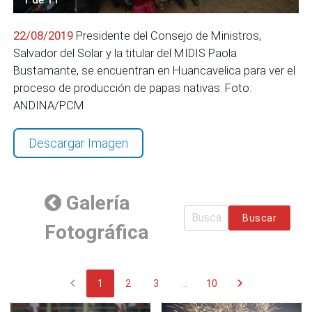
22/08/2019
Presidente del Consejo de Ministros,
Salvador del Solar y la titular del MIDIS Paola
Bustamante, se encuentran en Huancavelica para ver el
proceso de producción de papas nativas. Foto:
ANDINA/PCM
Descargar Imagen
Galería
Buscar
Fotográfica
chevron_left
chevron_right
1
2
3
...
10