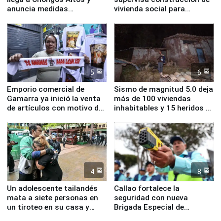
anuncia medidas
vivienda social para
inmediatas en vivienda,
familias afectadas por
educación, salud y empleo
sismo en Junín
5
6
Emporio comercial de
Sismo de magnitud 5.0 deja
Gamarra ya inició la venta
más de 100 viviendas
de artículos con motivo de
inhabitables y 15 heridos en
la visita del papa León XIV
Junín
4
8
Un adolescente tailandés
Callao fortalece la
mata a siete personas en
seguridad con nueva
un tiroteo en su casa y
Brigada Especial de
escuela
Turismo y moderno