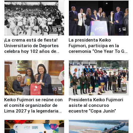
equipamiento para
Serenazgo
10
5
¡La crema está de fiesta!
La presidenta Keiko
Universitario de Deportes
Fujimori, participa en la
celebra hoy 102 años de
ceremonia “One Year To Go
fundación
de Lima 2027”
10
11
Keiko Fujimori se reúne con
Presidenta Keiko Fujimori
el comité organizador de
asiste al concurso
Lima 2027 y la legendaria
ecuestre “Copa Junín”
Simone Biles