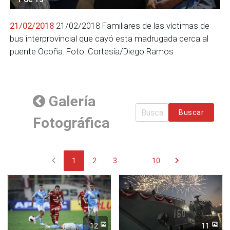
21/02/2018
21/02/2018 Familiares de las víctimas de
bus interprovincial que cayó esta madrugada cerca al
puente Ocoña. Foto: Cortesía/Diego Ramos
Galería
Buscar
Fotográfica
chevron_left
chevron_right
1
2
3
...
10
12
11