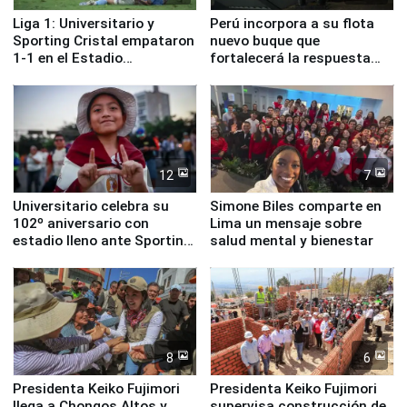
Liga 1: Universitario y
Perú incorpora a su flota
Sporting Cristal empataron
nuevo buque que
1-1 en el Estadio
fortalecerá la respuesta
Monumental
ante el fenómeno El Niño
12
7
Universitario celebra su
Simone Biles comparte en
102º aniversario con
Lima un mensaje sobre
estadio lleno ante Sporting
salud mental y bienestar
Cristal
8
6
Presidenta Keiko Fujimori
Presidenta Keiko Fujimori
llega a Chongos Altos y
supervisa construcción de