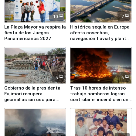
10
7
La Plaza Mayor ya respira la
Histórica sequía en Europa
fiesta de los Juegos
afecta cosechas,
Panamericanos 2027
navegación fluvial y plantas
nucleares
5
6
Gobierno de la presidenta
Tras 10 horas de intenso
Fujimori recupera
trabajo bomberos logran
geomallas sin uso para
controlar el incendio en una
proteger Santa Eulalia ante
planta química de Santiago
Fenómeno El Niño
de Chile