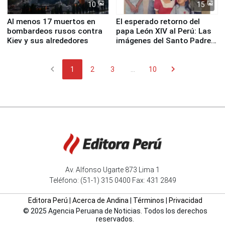
10
15
Al menos 17 muertos en
El esperado retorno del
bombardeos rusos contra
papa León XIV al Perú: Las
Kiev y sus alrededores
imágenes del Santo Padre
en su labor pastoral en
nuestro país
chevron_left
chevron_right
1
2
3
...
10
Av. Alfonso Ugarte 873 Lima 1
Teléfono: (51-1) 315 0400 Fax: 431 2849
Editora Perú
|
Acerca de Andina
|
Términos
|
Privacidad
© 2025 Agencia Peruana de Noticias. Todos los derechos
reservados.