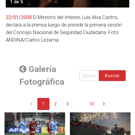
1 de 5
22/01/2008
El Ministro del Interior, Luis Alva Castro,
declara a la prensa luego de presidir la primera sesión
del Concejo Nacional de Seguridad Ciudadana. Foto
ANDINA/Carlos Lezama
Galería
Buscar
Fotográfica
chevron_left
chevron_right
1
2
3
...
10