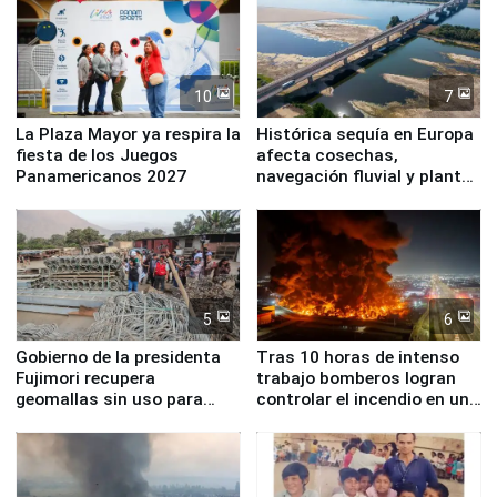
10
7
La Plaza Mayor ya respira la
Histórica sequía en Europa
fiesta de los Juegos
afecta cosechas,
Panamericanos 2027
navegación fluvial y plantas
nucleares
5
6
Gobierno de la presidenta
Tras 10 horas de intenso
Fujimori recupera
trabajo bomberos logran
geomallas sin uso para
controlar el incendio en una
proteger Santa Eulalia ante
planta química de Santiago
Fenómeno El Niño
de Chile