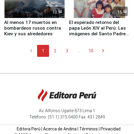
10
15
Al menos 17 muertos en
El esperado retorno del
bombardeos rusos contra
papa León XIV al Perú: Las
Kiev y sus alrededores
imágenes del Santo Padre
en su labor pastoral en
nuestro país
chevron_left
chevron_right
1
2
3
...
10
Av. Alfonso Ugarte 873 Lima 1
Teléfono: (51-1) 315 0400 Fax: 431 2849
Editora Perú
|
Acerca de Andina
|
Términos
|
Privacidad