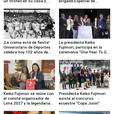
un tiroteo en su casa y
Brigada Especial de
escuela
Turismo y moderno
equipamiento para
Serenazgo
10
5
¡La crema está de fiesta!
La presidenta Keiko
Universitario de Deportes
Fujimori, participa en la
celebra hoy 102 años de
ceremonia “One Year To Go
fundación
de Lima 2027”
10
11
Keiko Fujimori se reúne con
Presidenta Keiko Fujimori
el comité organizador de
asiste al concurso
Lima 2027 y la legendaria
ecuestre “Copa Junín”
Simone Biles