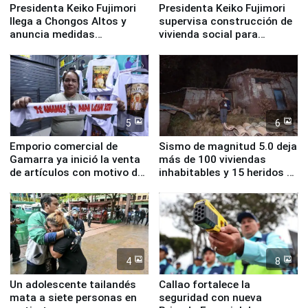
Presidenta Keiko Fujimori
Presidenta Keiko Fujimori
llega a Chongos Altos y
supervisa construcción de
anuncia medidas
vivienda social para
inmediatas en vivienda,
familias afectadas por
educación, salud y empleo
sismo en Junín
5
6
Emporio comercial de
Sismo de magnitud 5.0 deja
Gamarra ya inició la venta
más de 100 viviendas
de artículos con motivo de
inhabitables y 15 heridos en
la visita del papa León XIV
Junín
4
8
Un adolescente tailandés
Callao fortalece la
mata a siete personas en
seguridad con nueva