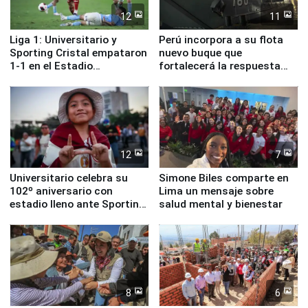
12
11
Liga 1: Universitario y
Perú incorpora a su flota
Sporting Cristal empataron
nuevo buque que
1-1 en el Estadio
fortalecerá la respuesta
Monumental
ante el fenómeno El Niño
12
7
Universitario celebra su
Simone Biles comparte en
102º aniversario con
Lima un mensaje sobre
estadio lleno ante Sporting
salud mental y bienestar
Cristal
8
6