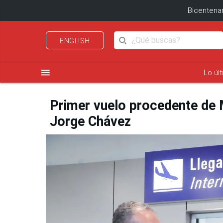
Bicentenar
ENGLISH
menu
Lo úl
Primer vuelo procedente de M
Jorge Chávez