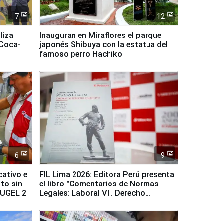
7
12
liza
Inauguran en Miraflores el parque
 Coca-
japonés Shibuya con la estatua del
famoso perro Hachiko
6
9
cativo e
FIL Lima 2026: Editora Perú presenta
to sin
el libro "Comentarios de Normas
a UGEL 2
Legales: Laboral Vl . Derecho
Colectivo"