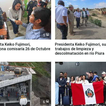
5
jimori,
Presidenta Keiko Fujimori, s
ona comisaría 26 de Octubre
trabajos de limpieza y
descolmatación en río Piura
6