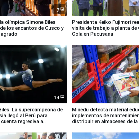
7
lla olímpica Simone Biles
Presidenta Keiko Fujimori rea
 de los encantos de Cusco y
visita de trabajo a planta de
 Sagrado
Cola en Pucusana
14
iles: La supercampeona de
Minedu detecta material edu
sia llegó al Perú para
implementos de mantenimien
cuenta regresiva a
distribuir en almacenes de l
icanos Lima 2027