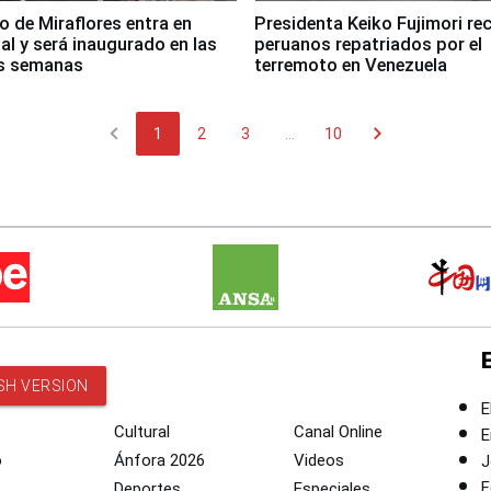
co de Miraflores entra en
Presidenta Keiko Fujimori rec
nal y será inaugurado en las
peruanos repatriados por el
s semanas
terremoto en Venezuela
chevron_left
chevron_right
1
2
3
...
10
SH VERSION
E
Cultural
Canal Online
E
o
Ánfora 2026
Videos
J
F
Deportes
Especiales