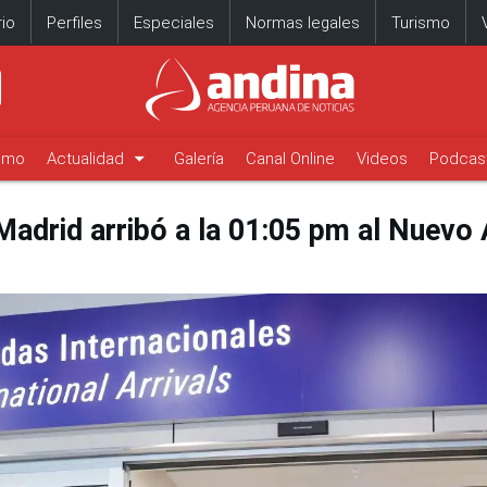
io
Perfiles
Especiales
Normas legales
Turismo
arrow_drop_down
timo
Actualidad
Galería
Canal Online
Videos
Podcas
adrid arribó a la 01:05 pm al Nuevo 