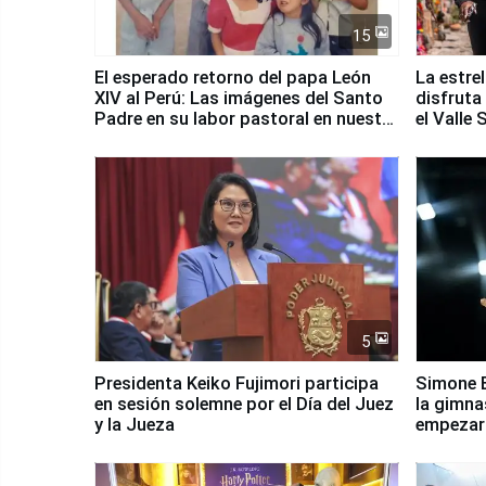
15
El esperado retorno del papa León
La estre
XIV al Perú: Las imágenes del Santo
disfruta
Padre en su labor pastoral en nuestro
el Valle
país
5
Presidenta Keiko Fujimori participa
Simone B
en sesión solemne por el Día del Juez
la gimna
y la Jueza
empezar 
Panamer