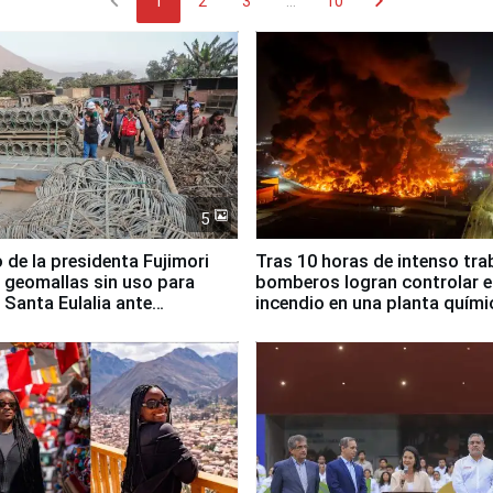
chevron_left
chevron_right
1
2
3
...
10
5
 de la presidenta Fujimori
Tras 10 horas de intenso tra
 geomallas sin uso para
bomberos logran controlar e
 Santa Eulalia ante
incendio en una planta quími
o El Niño
Santiago de Chile