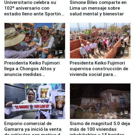
Universitario celebra su
Simone Biles comparte en
102º aniversario con
Lima un mensaje sobre
estadio lleno ante Sporting
salud mental y bienestar
Cristal
8
6
Presidenta Keiko Fujimori
Presidenta Keiko Fujimori
llega a Chongos Altos y
supervisa construcción de
anuncia medidas
vivienda social para
inmediatas en vivienda,
familias afectadas por
educación, salud y empleo
sismo en Junín
5
6
Emporio comercial de
Sismo de magnitud 5.0 deja
Gamarra ya inició la venta
más de 100 viviendas
de artículos con motivo de
inhabitables y 15 heridos en