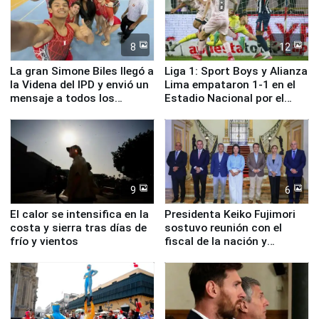
8
12
La gran Simone Biles llegó a
Liga 1: Sport Boys y Alianza
la Videna del IPD y envió un
Lima empataron 1-1 en el
mensaje a todos los
Estadio Nacional por el
deportistas del Perú
Torneo Clausura
9
6
El calor se intensifica en la
Presidenta Keiko Fujimori
costa y sierra tras días de
sostuvo reunión con el
frío y vientos
fiscal de la nación y
ministros de Estado