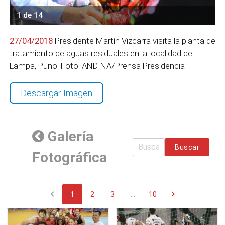
1 de 14
27/04/2018
Presidente Martín Vizcarra visita la planta de
tratamiento de aguas residuales en la localidad de
Lampa, Puno. Foto: ANDINA/Prensa Presidencia
Descargar Imagen
Galería
Buscar
Fotográfica
chevron_left
chevron_right
1
2
3
...
10