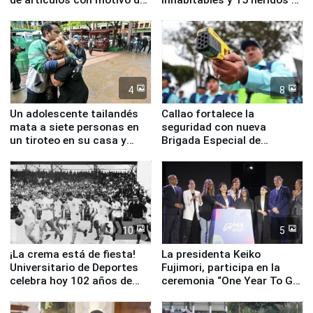
la visita del papa León XIV
Junín
4
8
Un adolescente tailandés
Callao fortalece la
mata a siete personas en
seguridad con nueva
un tiroteo en su casa y
Brigada Especial de
escuela
Turismo y moderno
equipamiento para
Serenazgo
10
5
¡La crema está de fiesta!
La presidenta Keiko
Universitario de Deportes
Fujimori, participa en la
celebra hoy 102 años de
ceremonia “One Year To Go
fundación
de Lima 2027”