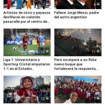
12
8
Artistas de circo y payasos
Fallece Jorge Messi, padre
desfilaron en colorido
del astro argentino
pasacalle por el centro de
Lima
12
11
Liga 1: Universitario y
Perú incorpora a su flota
Sporting Cristal empataron
nuevo buque que
1-1 en el Estadio
fortalecerá la respuesta
Monumental
ante el fenómeno El Niño
12
7