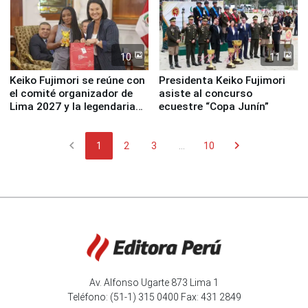
10
11
Keiko Fujimori se reúne con
Presidenta Keiko Fujimori
el comité organizador de
asiste al concurso
Lima 2027 y la legendaria
ecuestre “Copa Junín”
Simone Biles
chevron_left
chevron_right
1
2
3
...
10
Av. Alfonso Ugarte 873 Lima 1
Teléfono: (51-1) 315 0400 Fax: 431 2849