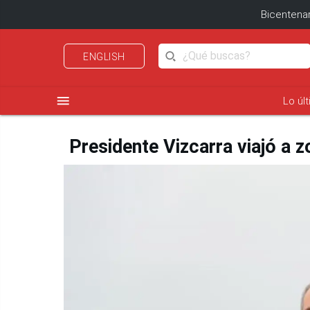
Bicentenar
ENGLISH
menu
Lo úl
Presidente Vizcarra viajó a 