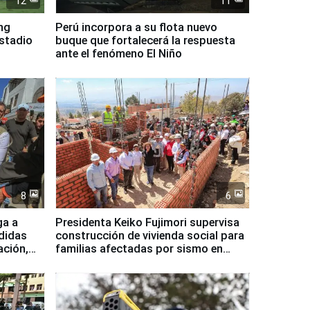
12
11
ing
Perú incorpora a su flota nuevo
Estadio
buque que fortalecerá la respuesta
ante el fenómeno El Niño
8
6
ga a
Presidenta Keiko Fujimori supervisa
didas
construcción de vivienda social para
ación,
familias afectadas por sismo en
Junín