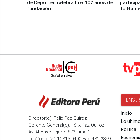
de Deportes celebra hoy 102 años de
particip
fundación
To Go de
ENGLI
Inicio
Director(e): Félix Paz Quiroz
Lo últim
Gerente General(e): Félix Paz Quiroz
Política
Av. Alfonso Ugarte 873 Lima 1
Economí
Teléfono: (51-1) 315 0400 Fax: 431 2849