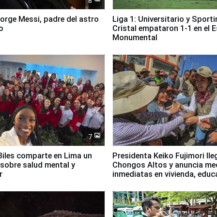
8
Jorge Messi, padre del astro
Liga 1: Universitario y Sport
o
Cristal empataron 1-1 en el 
Monumental
7
iles comparte en Lima un
Presidenta Keiko Fujimori lle
sobre salud mental y
Chongos Altos y anuncia me
r
inmediatas en vivienda, educ
salud y empleo