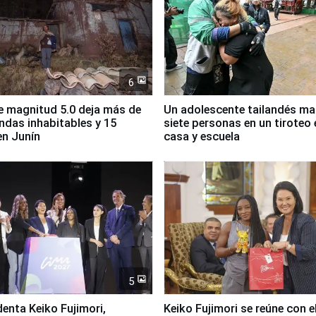
6
 magnitud 5.0 deja más de
Un adolescente tailandés ma
endas inhabitables y 15
siete personas en un tiroteo 
en Junín
casa y escuela
5
denta Keiko Fujimori,
Keiko Fujimori se reúne con e