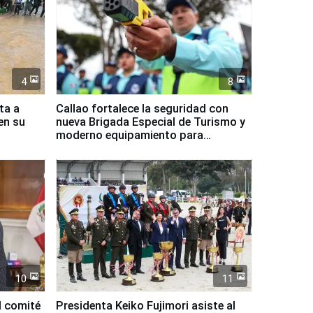
4
8
ta a
Callao fortalece la seguridad con
en su
nueva Brigada Especial de Turismo y
moderno equipamiento para
Serenazgo
10
11
l comité
Presidenta Keiko Fujimori asiste al