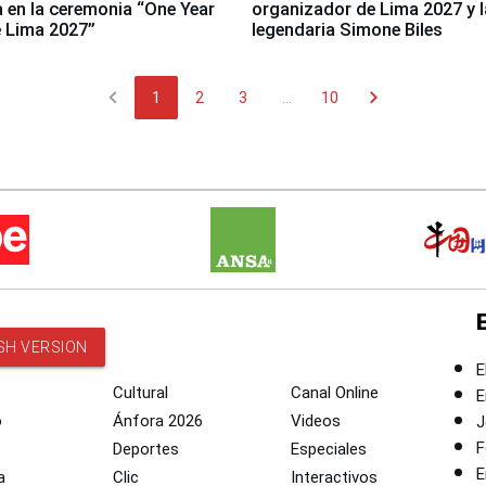
a en la ceremonia “One Year
organizador de Lima 2027 y l
 Lima 2027”
legendaria Simone Biles
chevron_left
chevron_right
1
2
3
...
10
SH VERSION
E
Cultural
Canal Online
E
o
Ánfora 2026
Videos
J
F
Deportes
Especiales
E
a
Clic
Interactivos