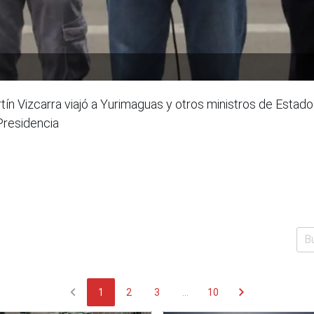
tín Vizcarra viajó a Yurimaguas y otros ministros de Estado
Presidencia
chevron_left
chevron_right
1
2
3
...
10