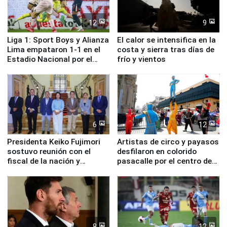
12
9
Liga 1: Sport Boys y Alianza
El calor se intensifica en la
Lima empataron 1-1 en el
costa y sierra tras días de
Estadio Nacional por el
frío y vientos
Torneo Clausura
6
12
Presidenta Keiko Fujimori
Artistas de circo y payasos
sostuvo reunión con el
desfilaron en colorido
fiscal de la nación y
pasacalle por el centro de
ministros de Estado
Lima
8
12