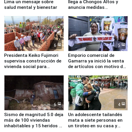
Lima un mensaje sobre
llega a Chongos Altos y
salud mental y bienestar
anuncia medidas
inmediatas en vivienda,
educación, salud y empleo
6
5
Presidenta Keiko Fujimori
Emporio comercial de
supervisa construcción de
Gamarra ya inició la venta
vivienda social para
de artículos con motivo de
familias afectadas por
la visita del papa León XIV
sismo en Junín
6
4
Sismo de magnitud 5.0 deja
Un adolescente tailandés
más de 100 viviendas
mata a siete personas en
inhabitables y 15 heridos en
un tiroteo en su casa y
Junín
escuela