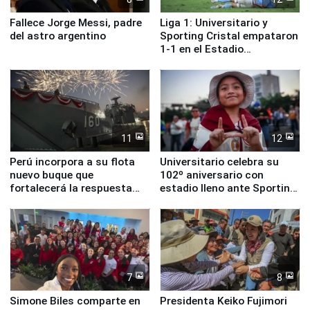
Fallece Jorge Messi, padre
Liga 1: Universitario y
del astro argentino
Sporting Cristal empataron
1-1 en el Estadio
Monumental
11
12
Perú incorpora a su flota
Universitario celebra su
nuevo buque que
102º aniversario con
fortalecerá la respuesta
estadio lleno ante Sporting
ante el fenómeno El Niño
Cristal
7
8
Simone Biles comparte en
Presidenta Keiko Fujimori