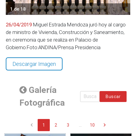
1 de 18
26/04/2019
Miguel Estrada Mendoza juró hoy al cargo
de ministro de Vivienda, Construcción y Saneamiento,
en ceremonia que se realiza en Palacio de
Gobierno.Foto:ANDINA/Prensa Presidencia
Descargar Imagen
Galería
Buscar
Fotográfica
chevron_left
chevron_right
1
2
3
...
10