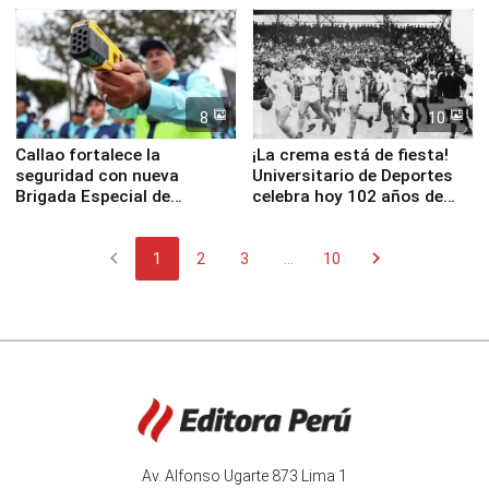
8
10
Callao fortalece la
¡La crema está de fiesta!
seguridad con nueva
Universitario de Deportes
Brigada Especial de
celebra hoy 102 años de
Turismo y moderno
fundación
equipamiento para
chevron_left
chevron_right
Serenazgo
1
2
3
...
10
Av. Alfonso Ugarte 873 Lima 1