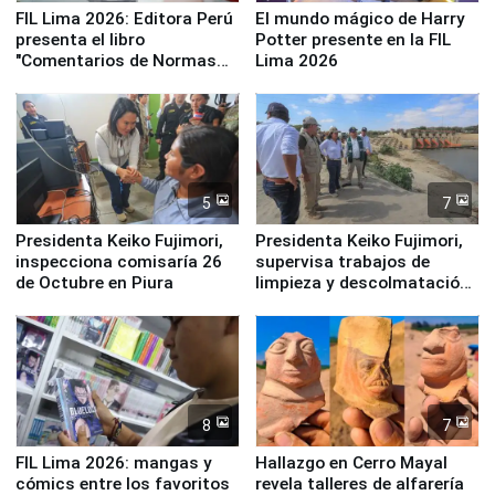
FIL Lima 2026: Editora Perú
El mundo mágico de Harry
presenta el libro
Potter presente en la FIL
"Comentarios de Normas
Lima 2026
Legales: Laboral Vl .
Derecho Colectivo"
5
7
Presidenta Keiko Fujimori,
Presidenta Keiko Fujimori,
inspecciona comisaría 26
supervisa trabajos de
de Octubre en Piura
limpieza y descolmatación
en río Piura
8
7
FIL Lima 2026: mangas y
Hallazgo en Cerro Mayal
cómics entre los favoritos
revela talleres de alfarería