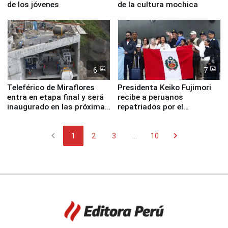
de los jóvenes
de la cultura mochica
6
7
Teleférico de Miraflores
Presidenta Keiko Fujimori
entra en etapa final y será
recibe a peruanos
inaugurado en las próximas
repatriados por el
semanas
terremoto en Venezuela
chevron_left
chevron_right
1
2
3
...
10