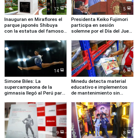
12
5
Inauguran en Miraflores el
Presidenta Keiko Fujimori
parque japonés Shibuya
participa en sesión
con la estatua del famoso
solemne por el Día del Juez
perro Hachiko
y la Jueza
14
6
Simone Biles: La
Minedu detecta material
supercampeona de la
educativo e implementos
gimnasia llegó al Perú para
de mantenimiento sin
empezar cuenta regresiva a
distribuir en almacenes de
Panamericanos Lima 2027
la UGEL 2
9
8