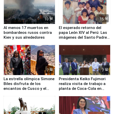
10
15
Al menos 17 muertos en
El esperado retorno del
bombardeos rusos contra
papa León XIV al Perú: Las
Kiev y sus alrededores
imágenes del Santo Padre
en su labor pastoral en
nuestro país
7
7
La estrella olímpica Simone
Presidenta Keiko Fujimori
Biles disfruta de los
realiza visita de trabajo a
encantos de Cusco y el
planta de Coca-Cola en
Valle Sagrado
Pucusana