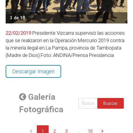
1 de 10
22/02/2019
Presidente Vizcarra supervisò las acciones
que se realizaron en la Operación Mercurio 2019 contra
la minería ilegal en La Pampa, provincia de Tambopata
(Madre de Dios).Foto: ANDINA/Prensa Presidencia
Descargar Imagen
Galería
Buscar
Fotográfica
chevron_left
chevron_right
1
2
3
...
10