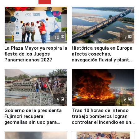
10
7
La Plaza Mayor ya respira la
Histórica sequía en Europa
fiesta de los Juegos
afecta cosechas,
Panamericanos 2027
navegación fluvial y plantas
nucleares
5
6
Gobierno de la presidenta
Tras 10 horas de intenso
Fujimori recupera
trabajo bomberos logran
geomallas sin uso para
controlar el incendio en una
proteger Santa Eulalia ante
planta química de Santiago
Fenómeno El Niño
de Chile