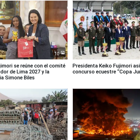
10
jimori se reúne con el comité
Presidenta Keiko Fujimori asi
dor de Lima 2027 y la
concurso ecuestre “Copa Ju
ia Simone Biles