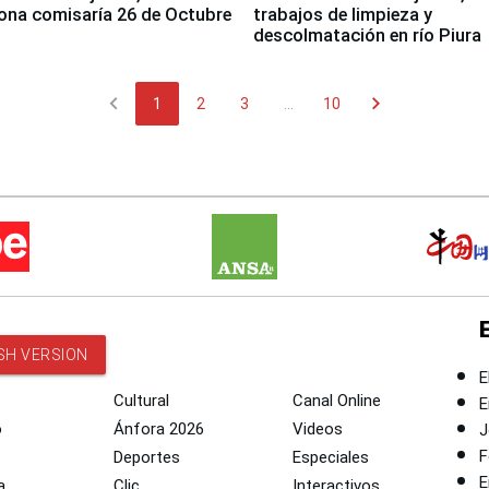
ona comisaría 26 de Octubre
trabajos de limpieza y
descolmatación en río Piura
chevron_left
chevron_right
1
2
3
...
10
SH VERSION
E
Cultural
Canal Online
E
o
Ánfora 2026
Videos
J
F
Deportes
Especiales
E
a
Clic
Interactivos