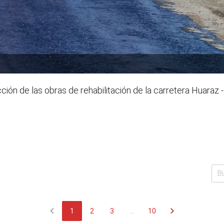
cción de las obras de rehabilitación de la carretera Huaraz
chevron_left
chevron_right
1
2
3
...
10