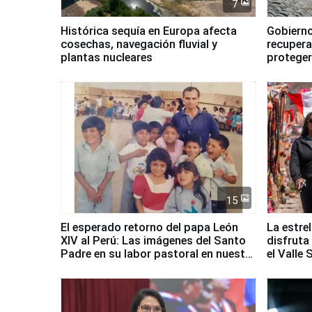
7
Histórica sequía en Europa afecta
Gobierno
cosechas, navegación fluvial y
recupera
plantas nucleares
proteger
Fenómen
15
El esperado retorno del papa León
La estre
XIV al Perú: Las imágenes del Santo
disfruta
Padre en su labor pastoral en nuestro
el Valle
país