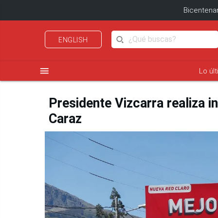
Bicentenar
ENGLISH
menu
Lo úl
Presidente Vizcarra realiza i
Caraz