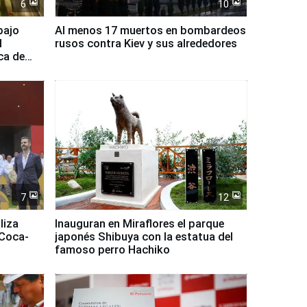
6
10
bajo
Al menos 17 muertos en bombardeos
l
rusos contra Kiev y sus alrededores
ca de
7
12
liza
Inauguran en Miraflores el parque
 Coca-
japonés Shibuya con la estatua del
famoso perro Hachiko