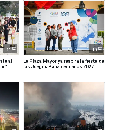
11
10
ste al
La Plaza Mayor ya respira la fiesta de
nín”
los Juegos Panamericanos 2027