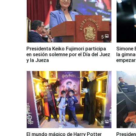
5
Presidenta Keiko Fujimori participa
Simone B
en sesión solemne por el Día del Juez
la gimna
y la Jueza
empezar 
Panamer
8
El mundo mágico de Harry Potter
Presidenta Keiko Fu