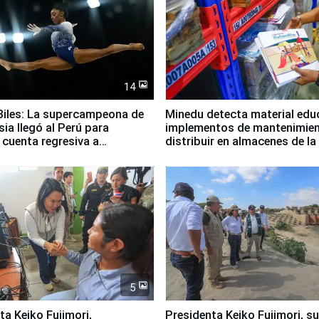
14
iles: La supercampeona de
Minedu detecta material edu
sia llegó al Perú para
implementos de mantenimien
cuenta regresiva a
distribuir en almacenes de l
icanos Lima 2027
5
jimori,
Presidenta Keiko Fujimori, s