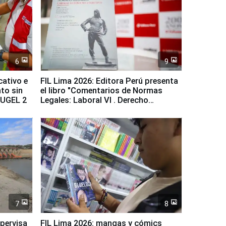
6
9
cativo e
FIL Lima 2026: Editora Perú presenta
to sin
el libro "Comentarios de Normas
a UGEL 2
Legales: Laboral Vl . Derecho
Colectivo"
7
8
upervisa
FIL Lima 2026: mangas y cómics