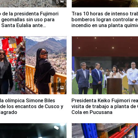
5
 de la presidenta Fujimori
Tras 10 horas de intenso tra
 geomallas sin uso para
bomberos logran controlar e
 Santa Eulalia ante
incendio en una planta quími
o El Niño
Santiago de Chile
7
lla olímpica Simone Biles
Presidenta Keiko Fujimori rea
 de los encantos de Cusco y
visita de trabajo a planta de
 Sagrado
Cola en Pucusana