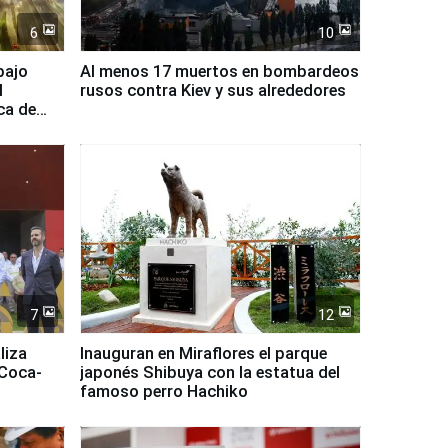
6
10
bajo
Al menos 17 muertos en bombardeos
l
rusos contra Kiev y sus alrededores
ca de
7
12
liza
Inauguran en Miraflores el parque
 Coca-
japonés Shibuya con la estatua del
famoso perro Hachiko