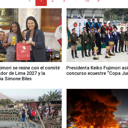
chevron_left
chevron_right
1
2
3
...
10
10
jimori se reúne con el comité
Presidenta Keiko Fujimori asi
dor de Lima 2027 y la
concurso ecuestre “Copa Ju
ia Simone Biles