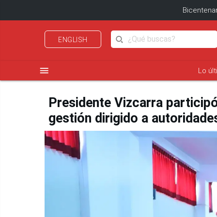
Bicentenar
ENGLISH
menu
Lo úl
Presidente Vizcarra participó
gestión dirigido a autoridade