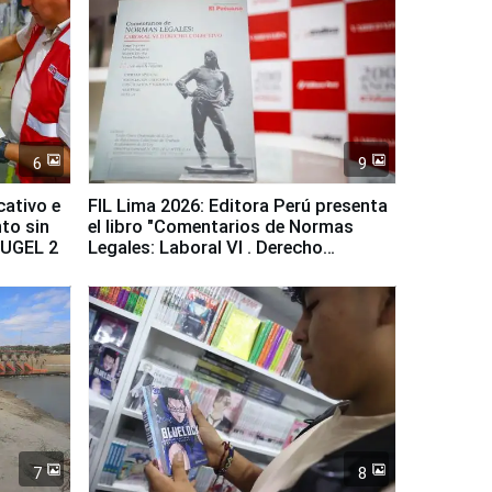
6
9
cativo e
FIL Lima 2026: Editora Perú presenta
to sin
el libro "Comentarios de Normas
a UGEL 2
Legales: Laboral Vl . Derecho
Colectivo"
7
8