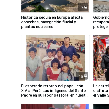
7
Histórica sequía en Europa afecta
Gobierno
cosechas, navegación fluvial y
recupera
plantas nucleares
proteger
Fenómen
15
El esperado retorno del papa León
La estre
XIV al Perú: Las imágenes del Santo
disfruta
Padre en su labor pastoral en nuestro
el Valle
país