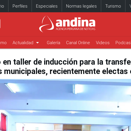
io
Perfiles
Especiales
Normas legales
Turismo
arrow_drop_down
timo
Actualidad
Galería
Canal Online
Videos
Podcas
 en taller de inducción para la transfe
s municipales, recientemente electas 