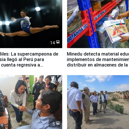
14
iles: La supercampeona de
Minedu detecta material edu
sia llegó al Perú para
implementos de mantenimien
cuenta regresiva a
distribuir en almacenes de l
icanos Lima 2027
5