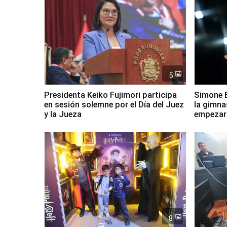
5
Presidenta Keiko Fujimori participa
Simone B
en sesión solemne por el Día del Juez
la gimna
y la Jueza
empezar 
Panamer
8