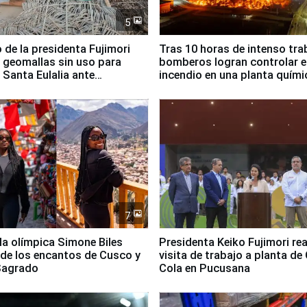
5
 de la presidenta Fujimori
Tras 10 horas de intenso tra
 geomallas sin uso para
bomberos logran controlar e
 Santa Eulalia ante
incendio en una planta quími
o El Niño
Santiago de Chile
7
lla olímpica Simone Biles
Presidenta Keiko Fujimori rea
 de los encantos de Cusco y
visita de trabajo a planta de
 Sagrado
Cola en Pucusana