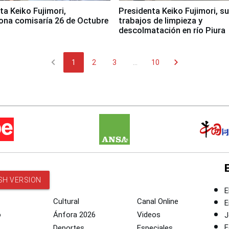
jimori,
Presidenta Keiko Fujimori, s
ona comisaría 26 de Octubre
trabajos de limpieza y
descolmatación en río Piura
chevron_left
chevron_right
1
2
3
...
10
SH VERSION
E
Cultural
Canal Online
E
o
Ánfora 2026
Videos
J
F
Deportes
Especiales