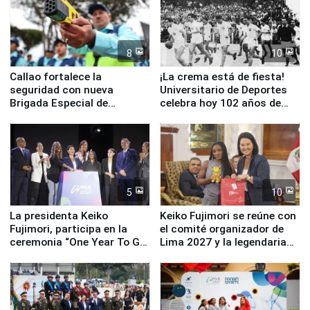
8
10
Callao fortalece la
¡La crema está de fiesta!
seguridad con nueva
Universitario de Deportes
Brigada Especial de
celebra hoy 102 años de
Turismo y moderno
fundación
equipamiento para
Serenazgo
5
10
La presidenta Keiko
Keiko Fujimori se reúne con
Fujimori, participa en la
el comité organizador de
ceremonia “One Year To Go
Lima 2027 y la legendaria
de Lima 2027”
Simone Biles