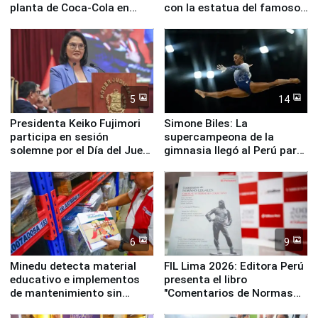
planta de Coca-Cola en
con la estatua del famoso
Pucusana
perro Hachiko
5
14
Presidenta Keiko Fujimori
Simone Biles: La
participa en sesión
supercampeona de la
solemne por el Día del Juez
gimnasia llegó al Perú para
y la Jueza
empezar cuenta regresiva a
Panamericanos Lima 2027
6
9
Minedu detecta material
FIL Lima 2026: Editora Perú
educativo e implementos
presenta el libro
de mantenimiento sin
"Comentarios de Normas
distribuir en almacenes de
Legales: Laboral Vl .