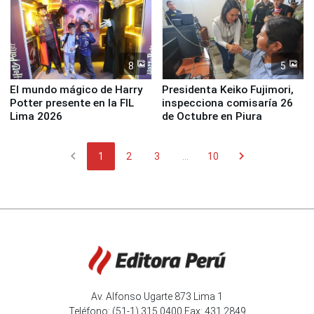
la UGEL 2
Derecho Colectivo"
8
5
El mundo mágico de Harry
Presidenta Keiko Fujimori,
Potter presente en la FIL
inspecciona comisaría 26
Lima 2026
de Octubre en Piura
chevron_left
chevron_right
1
2
3
...
10
Av. Alfonso Ugarte 873 Lima 1
Teléfono: (51-1) 315 0400 Fax: 431 2849