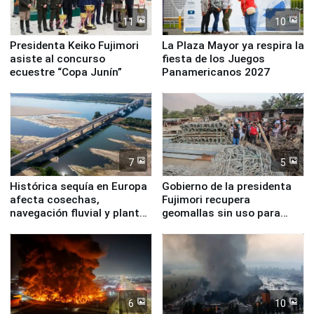
11
10
Presidenta Keiko Fujimori
La Plaza Mayor ya respira la
asiste al concurso
fiesta de los Juegos
ecuestre “Copa Junín”
Panamericanos 2027
7
5
Histórica sequía en Europa
Gobierno de la presidenta
afecta cosechas,
Fujimori recupera
navegación fluvial y plantas
geomallas sin uso para
nucleares
proteger Santa Eulalia ante
Fenómeno El Niño
6
10