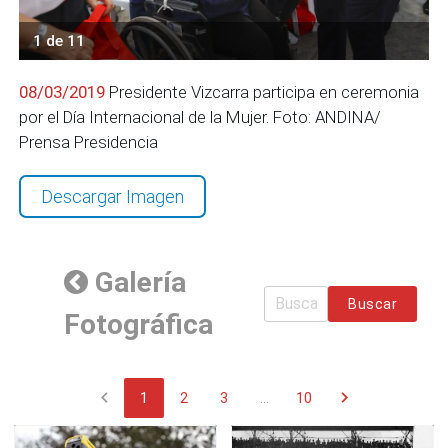
1 de 11
08/03/2019
Presidente Vizcarra participa en ceremonia
por el Día Internacional de la Mujer. Foto: ANDINA/
Prensa Presidencia
Descargar Imagen
Galería
Buscar
Fotográfica
chevron_left
chevron_right
1
2
3
...
10