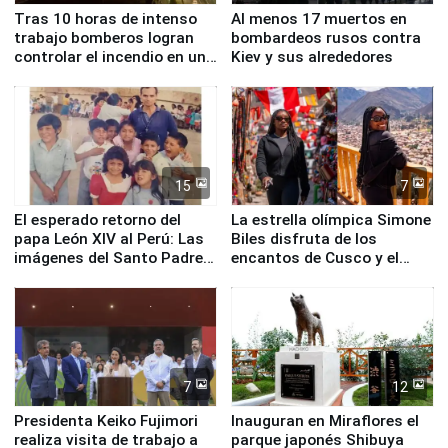
Tras 10 horas de intenso
Al menos 17 muertos en
trabajo bomberos logran
bombardeos rusos contra
controlar el incendio en una
Kiev y sus alrededores
planta química de Santiago
de Chile
15
7
El esperado retorno del
La estrella olímpica Simone
papa León XIV al Perú: Las
Biles disfruta de los
imágenes del Santo Padre
encantos de Cusco y el
en su labor pastoral en
Valle Sagrado
nuestro país
7
12
Presidenta Keiko Fujimori
Inauguran en Miraflores el
realiza visita de trabajo a
parque japonés Shibuya