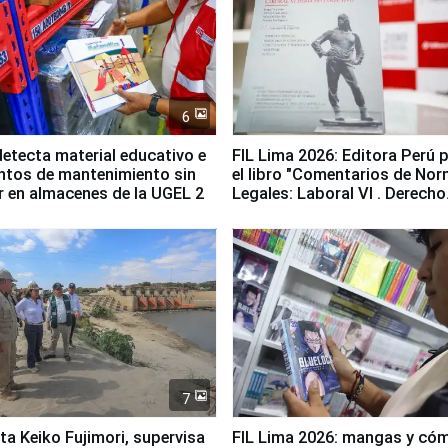
6
etecta material educativo e
FIL Lima 2026: Editora Perú 
ntos de mantenimiento sin
el libro "Comentarios de No
ir en almacenes de la UGEL 2
Legales: Laboral Vl . Derecho
Colectivo"
7
ta Keiko Fujimori, supervisa
FIL Lima 2026: mangas y có