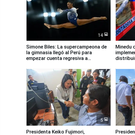
14
Simone Biles: La supercampeona de
Minedu d
la gimnasia llegó al Perú para
impleme
empezar cuenta regresiva a
distribu
Panamericanos Lima 2027
5
Presidenta Keiko Fujimori,
Presiden