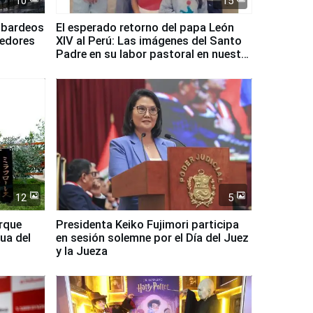
10
15
mbardeos
El esperado retorno del papa León
dedores
XIV al Perú: Las imágenes del Santo
Padre en su labor pastoral en nuestro
país
12
5
arque
Presidenta Keiko Fujimori participa
ua del
en sesión solemne por el Día del Juez
y la Jueza