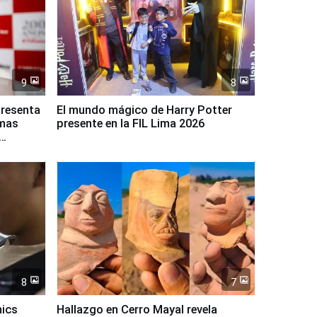
9
8
presenta
El mundo mágico de Harry Potter
rmas
presente en la FIL Lima 2026
8
7
mics
Hallazgo en Cerro Mayal revela