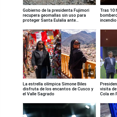
5
Gobierno de la presidenta Fujimori
Tras 10 
recupera geomallas sin uso para
bomberos
proteger Santa Eulalia ante
incendio
Fenómeno El Niño
Santiago
7
La estrella olímpica Simone Biles
Presiden
disfruta de los encantos de Cusco y
visita d
el Valle Sagrado
Cola en