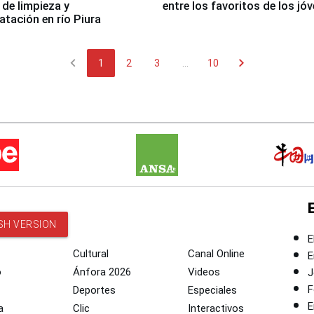
 de limpieza y
entre los favoritos de los jó
tación en río Piura
chevron_left
chevron_right
1
2
3
...
10
SH VERSION
E
Cultural
Canal Online
E
o
Ánfora 2026
Videos
J
F
Deportes
Especiales
E
a
Clic
Interactivos