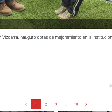
n Vizcarra, inauguró obras de mejoramiento en la Instituci
chevron_left
chevron_right
1
2
3
...
10