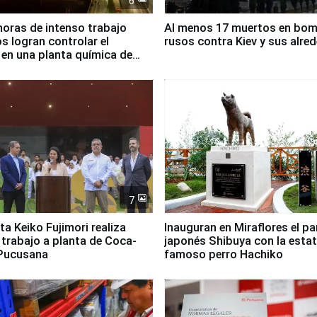
6
horas de intenso trabajo
Al menos 17 muertos en bo
 logran controlar el
rusos contra Kiev y sus alre
 en una planta química de
 de Chile
7
ta Keiko Fujimori realiza
Inauguran en Miraflores el p
e trabajo a planta de Coca-
japonés Shibuya con la estat
 Pucusana
famoso perro Hachiko