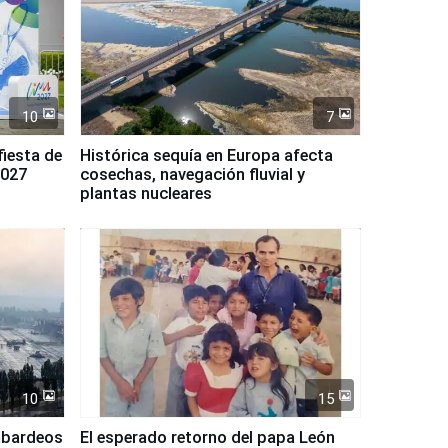
10
7
fiesta de
Histórica sequía en Europa afecta
2027
cosechas, navegación fluvial y
plantas nucleares
10
15
mbardeos
El esperado retorno del papa León