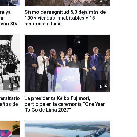
5
6
ra ya
Sismo de magnitud 5.0 deja más de
on
100 viviendas inhabitables y 15
León XIV
heridos en Junín
10
5
ersitario
La presidenta Keiko Fujimori,
 años de
participa en la ceremonia “One Year
To Go de Lima 2027”