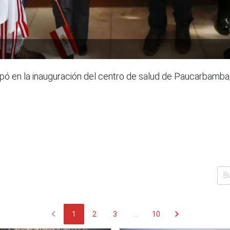
cipó en la inauguración del centro de salud de Paucarbamb
chevron_left
chevron_right
1
2
3
...
10