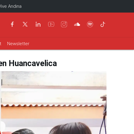
Vive Andina
t
Newsletter
 en Huancavelica