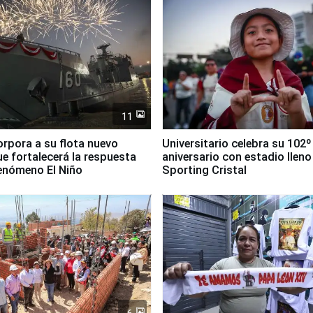
11
orpora a su flota nuevo
Universitario celebra su 102º
e fortalecerá la respuesta
aniversario con estadio lleno
fenómeno El Niño
Sporting Cristal