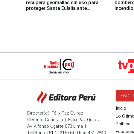
recupera geomallas sin uso para
bomberos
proteger Santa Eulalia ante
incendio
Fenómeno El Niño
Santiago
ENGLI
Inicio
Director(e): Félix Paz Quiroz
Lo últim
Gerente General(e): Félix Paz Quiroz
Política
Av. Alfonso Ugarte 873 Lima 1
Economí
Teléfono: (51-1) 315 0400 Fax: 431 2849