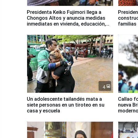
8
Presidenta Keiko Fujimori llega a
Presiden
Chongos Altos y anuncia medidas
construc
inmediatas en vivienda, educación,
familias
salud y empleo
Junín
4
Un adolescente tailandés mata a
Callao f
siete personas en un tiroteo en su
nueva Br
casa y escuela
moderno
Serenaz