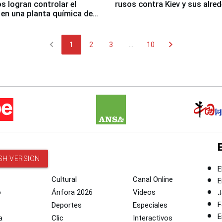
 logran controlar el
rusos contra Kiev y sus alre
 en una planta química de
 de Chile
chevron_left
chevron_right
1
2
3
...
10
SH VERSION
E
Cultural
Canal Online
E
o
Ánfora 2026
Videos
J
F
Deportes
Especiales
E
a
Clic
Interactivos