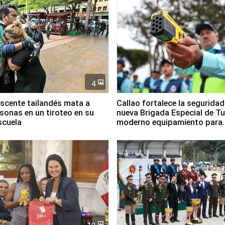
4
scente tailandés mata a
Callao fortalece la segurida
rsonas en un tiroteo en su
nueva Brigada Especial de T
scuela
moderno equipamiento para
Serenazgo