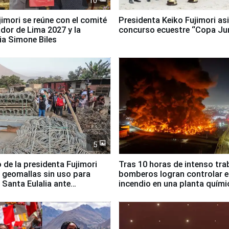
10
jimori se reúne con el comité
Presidenta Keiko Fujimori asi
dor de Lima 2027 y la
concurso ecuestre “Copa Ju
ia Simone Biles
5
 de la presidenta Fujimori
Tras 10 horas de intenso tra
 geomallas sin uso para
bomberos logran controlar e
 Santa Eulalia ante
incendio en una planta quími
o El Niño
Santiago de Chile