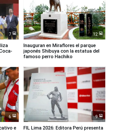
7
12
liza
Inauguran en Miraflores el parque
 Coca-
japonés Shibuya con la estatua del
famoso perro Hachiko
6
9
cativo e
FIL Lima 2026: Editora Perú presenta