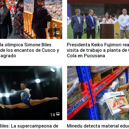
7
lla olímpica Simone Biles
Presidenta Keiko Fujimori rea
 de los encantos de Cusco y
visita de trabajo a planta de
 Sagrado
Cola en Pucusana
14
iles: La supercampeona de
Minedu detecta material edu