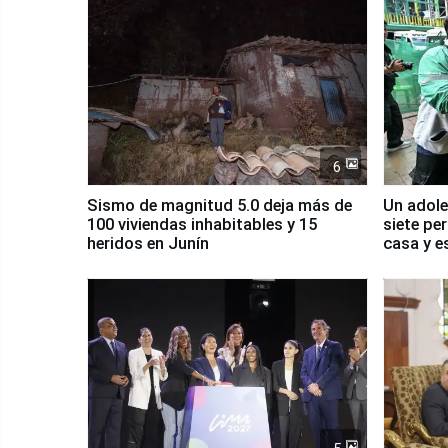
6
Sismo de magnitud 5.0 deja más de
Un adole
100 viviendas inhabitables y 15
siete pe
heridos en Junín
casa y e