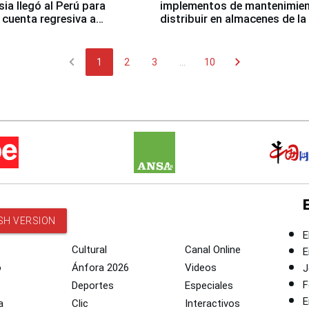
sia llegó al Perú para
implementos de mantenimien
cuenta regresiva a
distribuir en almacenes de l
icanos Lima 2027
chevron_left
chevron_right
1
2
3
...
10
SH VERSION
E
Cultural
Canal Online
E
o
Ánfora 2026
Videos
J
F
Deportes
Especiales
E
a
Clic
Interactivos