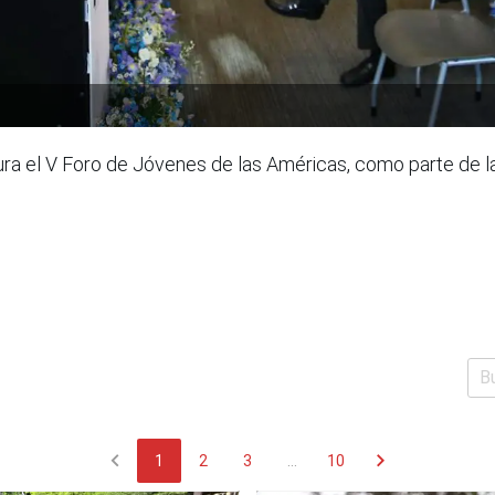
ura el V Foro de Jóvenes de las Américas, como parte de la
chevron_left
chevron_right
1
2
3
...
10