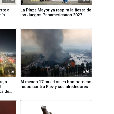
11
10
ste al
La Plaza Mayor ya respira la fiesta de
nín”
los Juegos Panamericanos 2027
6
10
bajo
Al menos 17 muertos en bombardeos
l
rusos contra Kiev y sus alrededores
ca de