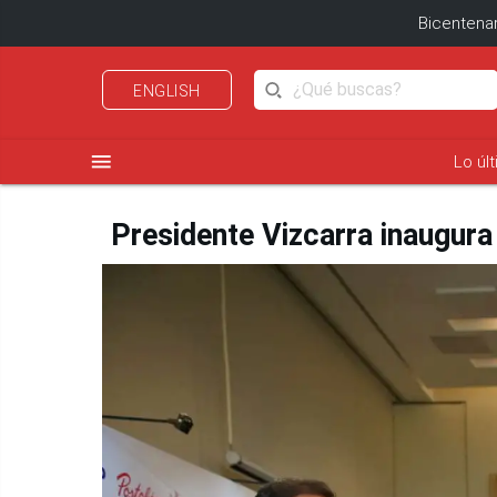
Bicentenar
ENGLISH
menu
Lo úl
Presidente Vizcarra inaugura