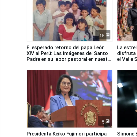
15
El esperado retorno del papa León
La estre
XIV al Perú: Las imágenes del Santo
disfruta
Padre en su labor pastoral en nuestro
el Valle
país
5
Presidenta Keiko Fujimori participa
Simone B