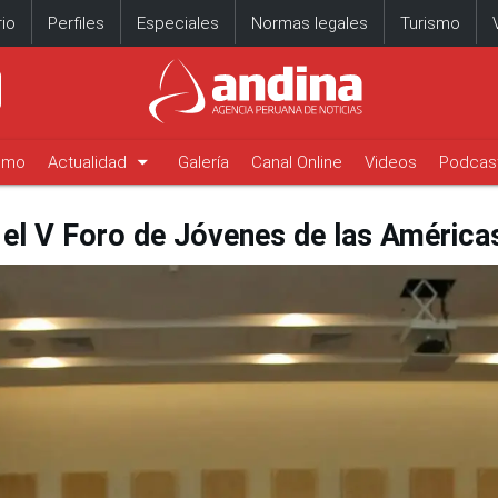
io
Perfiles
Especiales
Normas legales
Turismo
arrow_drop_down
timo
Actualidad
Galería
Canal Online
Videos
Podcas
 el V Foro de Jóvenes de las América