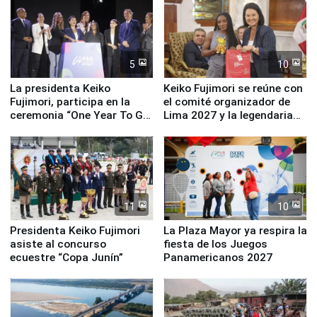
5
10
La presidenta Keiko
Keiko Fujimori se reúne con
Fujimori, participa en la
el comité organizador de
ceremonia “One Year To Go
Lima 2027 y la legendaria
de Lima 2027”
Simone Biles
11
10
Presidenta Keiko Fujimori
La Plaza Mayor ya respira la
asiste al concurso
fiesta de los Juegos
ecuestre “Copa Junín”
Panamericanos 2027