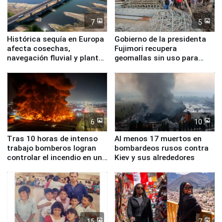
7
5
Histórica sequía en Europa
Gobierno de la presidenta
afecta cosechas,
Fujimori recupera
navegación fluvial y plantas
geomallas sin uso para
nucleares
proteger Santa Eulalia ante
Fenómeno El Niño
6
10
Tras 10 horas de intenso
Al menos 17 muertos en
trabajo bomberos logran
bombardeos rusos contra
controlar el incendio en una
Kiev y sus alrededores
planta química de Santiago
de Chile
15
7