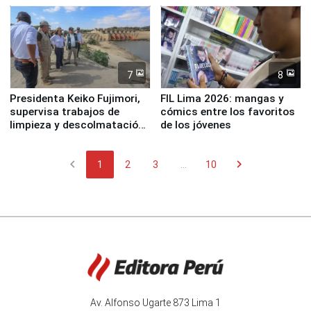
7
8
Presidenta Keiko Fujimori,
FIL Lima 2026: mangas y
supervisa trabajos de
cómics entre los favoritos
limpieza y descolmatación
de los jóvenes
en río Piura
chevron_left
chevron_right
1
2
3
...
10
Av. Alfonso Ugarte 873 Lima 1