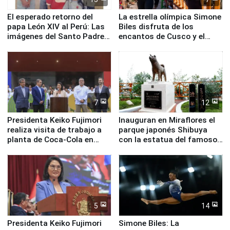
El esperado retorno del
La estrella olímpica Simone
papa León XIV al Perú: Las
Biles disfruta de los
imágenes del Santo Padre
encantos de Cusco y el
en su labor pastoral en
Valle Sagrado
nuestro país
7
12
Presidenta Keiko Fujimori
Inauguran en Miraflores el
realiza visita de trabajo a
parque japonés Shibuya
planta de Coca-Cola en
con la estatua del famoso
Pucusana
perro Hachiko
5
14
Presidenta Keiko Fujimori
Simone Biles: La