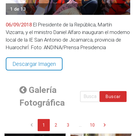
1 de 13
06/09/2018
El Presidente de la República, Martín
Vizcarra, y el ministro Daniel Alfaro inauguran el moderno
local de la IE San Antonio de Jicamarca, provincia de
HuarochirÍ. Foto: ANDINA/Prensa Presidencia
Descargar Imagen
Galería
Buscar
Fotográfica
chevron_left
chevron_right
1
2
3
...
10