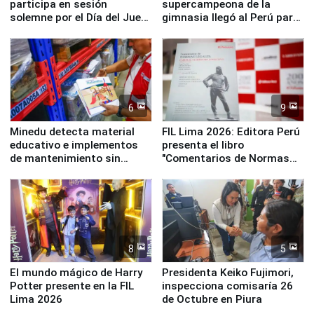
participa en sesión
supercampeona de la
solemne por el Día del Juez
gimnasia llegó al Perú para
y la Jueza
empezar cuenta regresiva a
Panamericanos Lima 2027
6
9
Minedu detecta material
FIL Lima 2026: Editora Perú
educativo e implementos
presenta el libro
de mantenimiento sin
"Comentarios de Normas
distribuir en almacenes de
Legales: Laboral Vl .
la UGEL 2
Derecho Colectivo"
8
5
El mundo mágico de Harry
Presidenta Keiko Fujimori,
Potter presente en la FIL
inspecciona comisaría 26
Lima 2026
de Octubre en Piura