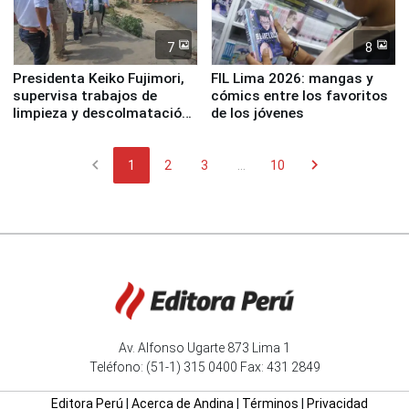
7
8
Presidenta Keiko Fujimori,
FIL Lima 2026: mangas y
supervisa trabajos de
cómics entre los favoritos
limpieza y descolmatación
de los jóvenes
en río Piura
chevron_left
chevron_right
1
2
3
...
10
Av. Alfonso Ugarte 873 Lima 1
Teléfono: (51-1) 315 0400 Fax: 431 2849
Editora Perú
|
Acerca de Andina
|
Términos
|
Privacidad