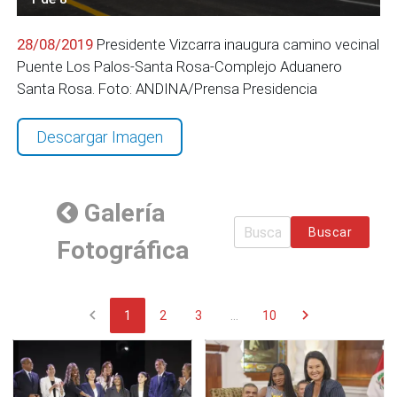
28/08/2019
Presidente Vizcarra inaugura camino vecinal
Puente Los Palos-Santa Rosa-Complejo Aduanero
Santa Rosa. Foto: ANDINA/Prensa Presidencia
Descargar Imagen
Galería
Buscar
Fotográfica
chevron_left
chevron_right
1
2
3
...
10