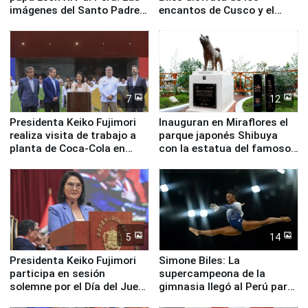
imágenes del Santo Padre
encantos de Cusco y el
en su labor pastoral en
Valle Sagrado
nuestro país
7
12
Presidenta Keiko Fujimori
Inauguran en Miraflores el
realiza visita de trabajo a
parque japonés Shibuya
planta de Coca-Cola en
con la estatua del famoso
Pucusana
perro Hachiko
5
14
Presidenta Keiko Fujimori
Simone Biles: La
participa en sesión
supercampeona de la
solemne por el Día del Juez
gimnasia llegó al Perú para
y la Jueza
empezar cuenta regresiva a