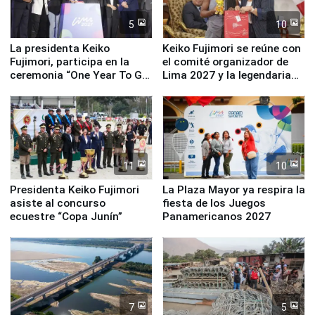
5
10
La presidenta Keiko
Keiko Fujimori se reúne con
Fujimori, participa en la
el comité organizador de
ceremonia “One Year To Go
Lima 2027 y la legendaria
de Lima 2027”
Simone Biles
11
10
Presidenta Keiko Fujimori
La Plaza Mayor ya respira la
asiste al concurso
fiesta de los Juegos
ecuestre “Copa Junín”
Panamericanos 2027
7
5