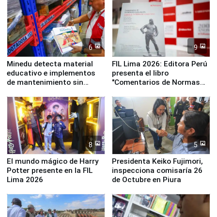
Panamericanos Lima 2027
6
9
Minedu detecta material
FIL Lima 2026: Editora Perú
educativo e implementos
presenta el libro
de mantenimiento sin
"Comentarios de Normas
distribuir en almacenes de
Legales: Laboral Vl .
la UGEL 2
Derecho Colectivo"
8
5
El mundo mágico de Harry
Presidenta Keiko Fujimori,
Potter presente en la FIL
inspecciona comisaría 26
Lima 2026
de Octubre en Piura