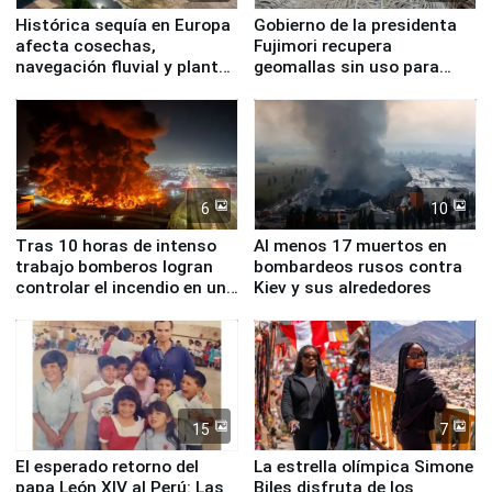
Histórica sequía en Europa
Gobierno de la presidenta
afecta cosechas,
Fujimori recupera
navegación fluvial y plantas
geomallas sin uso para
nucleares
proteger Santa Eulalia ante
Fenómeno El Niño
6
10
Tras 10 horas de intenso
Al menos 17 muertos en
trabajo bomberos logran
bombardeos rusos contra
controlar el incendio en una
Kiev y sus alrededores
planta química de Santiago
de Chile
15
7
El esperado retorno del
La estrella olímpica Simone
papa León XIV al Perú: Las
Biles disfruta de los