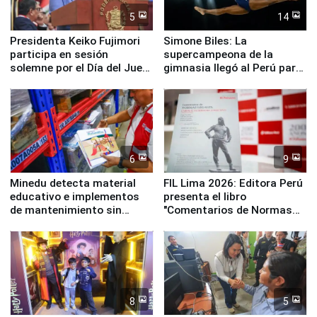
5
14
Presidenta Keiko Fujimori
Simone Biles: La
participa en sesión
supercampeona de la
solemne por el Día del Juez
gimnasia llegó al Perú para
y la Jueza
empezar cuenta regresiva a
Panamericanos Lima 2027
6
9
Minedu detecta material
FIL Lima 2026: Editora Perú
educativo e implementos
presenta el libro
de mantenimiento sin
"Comentarios de Normas
distribuir en almacenes de
Legales: Laboral Vl .
la UGEL 2
Derecho Colectivo"
8
5