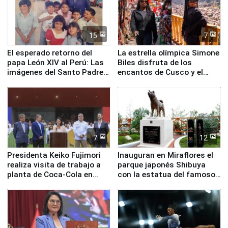
15
7
El esperado retorno del
La estrella olímpica Simone
papa León XIV al Perú: Las
Biles disfruta de los
imágenes del Santo Padre
encantos de Cusco y el
en su labor pastoral en
Valle Sagrado
nuestro país
7
12
Presidenta Keiko Fujimori
Inauguran en Miraflores el
realiza visita de trabajo a
parque japonés Shibuya
planta de Coca-Cola en
con la estatua del famoso
Pucusana
perro Hachiko