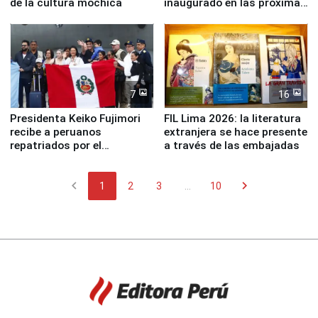
de la cultura mochica
inaugurado en las próximas
semanas
7
16
Presidenta Keiko Fujimori
FIL Lima 2026: la literatura
recibe a peruanos
extranjera se hace presente
repatriados por el
a través de las embajadas
terremoto en Venezuela
chevron_left
chevron_right
1
2
3
...
10