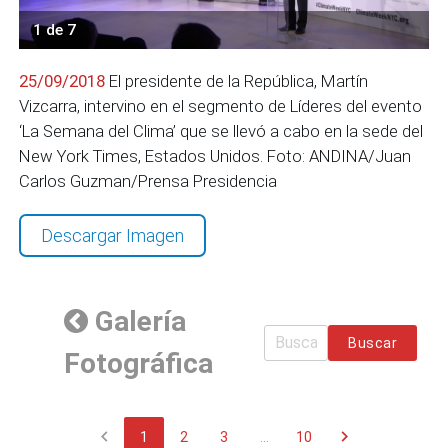
1 de 7
25/09/2018
El presidente de la República, Martín
Vizcarra, intervino en el segmento de Líderes del evento
‘La Semana del Clima’ que se llevó a cabo en la sede del
New York Times, Estados Unidos. Foto: ANDINA/Juan
Carlos Guzman/Prensa Presidencia
Descargar Imagen
Galería
Buscar
Fotográfica
chevron_left
chevron_right
1
2
3
...
10