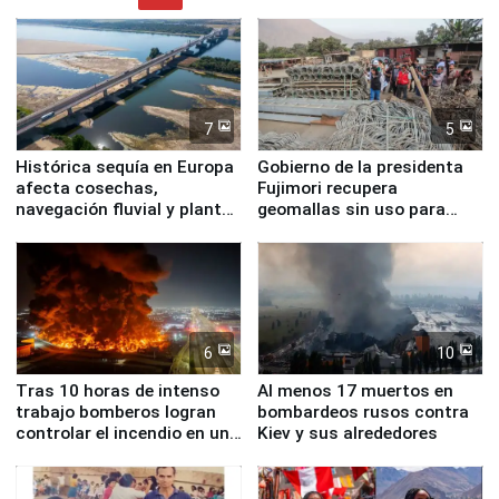
7
5
Histórica sequía en Europa
Gobierno de la presidenta
afecta cosechas,
Fujimori recupera
navegación fluvial y plantas
geomallas sin uso para
nucleares
proteger Santa Eulalia ante
Fenómeno El Niño
6
10
Tras 10 horas de intenso
Al menos 17 muertos en
trabajo bomberos logran
bombardeos rusos contra
controlar el incendio en una
Kiev y sus alrededores
planta química de Santiago
de Chile