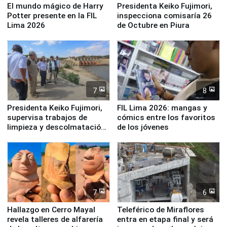
El mundo mágico de Harry
Presidenta Keiko Fujimori,
Potter presente en la FIL
inspecciona comisaría 26
Lima 2026
de Octubre en Piura
7
8
Presidenta Keiko Fujimori,
FIL Lima 2026: mangas y
supervisa trabajos de
cómics entre los favoritos
limpieza y descolmatación
de los jóvenes
en río Piura
7
6
Hallazgo en Cerro Mayal
Teleférico de Miraflores
revela talleres de alfarería
entra en etapa final y será