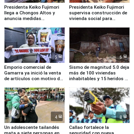
Presidenta Keiko Fujimori
Presidenta Keiko Fujimori
llega a Chongos Altos y
supervisa construcción de
anuncia medidas
vivienda social para
inmediatas en vivienda,
familias afectadas por
educación, salud y empleo
sismo en Junín
5
6
Emporio comercial de
Sismo de magnitud 5.0 deja
Gamarra ya inició la venta
más de 100 viviendas
de artículos con motivo de
inhabitables y 15 heridos en
la visita del papa León XIV
Junín
4
8
Un adolescente tailandés
Callao fortalece la
mata a siete personas en
seguridad con nueva