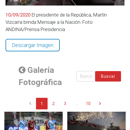
10/09/2020
El presidente de la República, Martín
Vizcarra brinda Mensaje a la Nación. Foto:
ANDINA/Prensa Presidencia
Descargar Imagen
Galería
Buscar
Fotográfica
chevron_left
chevron_right
1
2
3
...
10