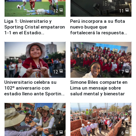
12
11
Liga 1: Universitario y
Perú incorpora a su flota
Sporting Cristal empataron
nuevo buque que
1-1 en el Estadio
fortalecerá la respuesta
Monumental
ante el fenómeno El Niño
12
7
Universitario celebra su
Simone Biles comparte en
102º aniversario con
Lima un mensaje sobre
estadio lleno ante Sporting
salud mental y bienestar
Cristal
8
6