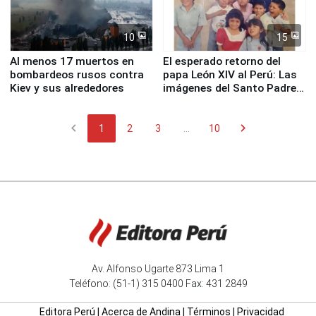
10
15
Al menos 17 muertos en
El esperado retorno del
bombardeos rusos contra
papa León XIV al Perú: Las
Kiev y sus alrededores
imágenes del Santo Padre
en su labor pastoral en
nuestro país
chevron_left
chevron_right
1
2
3
...
10
Av. Alfonso Ugarte 873 Lima 1
Teléfono: (51-1) 315 0400 Fax: 431 2849
Editora Perú
|
Acerca de Andina
|
Términos
|
Privacidad