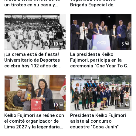
un tiroteo en su casa y
Brigada Especial de
escuela
Turismo y moderno
equipamiento para
Serenazgo
10
5
¡La crema está de fiesta!
La presidenta Keiko
Universitario de Deportes
Fujimori, participa en la
celebra hoy 102 años de
ceremonia “One Year To Go
fundación
de Lima 2027”
10
11
Keiko Fujimori se reúne con
Presidenta Keiko Fujimori
el comité organizador de
asiste al concurso
Lima 2027 y la legendaria
ecuestre “Copa Junín”
Simone Biles