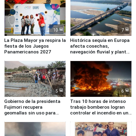
10
7
La Plaza Mayor ya respira la
Histórica sequía en Europa
fiesta de los Juegos
afecta cosechas,
Panamericanos 2027
navegación fluvial y plantas
nucleares
5
6
Gobierno de la presidenta
Tras 10 horas de intenso
Fujimori recupera
trabajo bomberos logran
geomallas sin uso para
controlar el incendio en una
proteger Santa Eulalia ante
planta química de Santiago
Fenómeno El Niño
de Chile