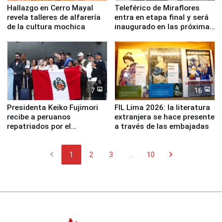
Hallazgo en Cerro Mayal
Teleférico de Miraflores
revela talleres de alfarería
entra en etapa final y será
de la cultura mochica
inaugurado en las próximas
semanas
7
16
Presidenta Keiko Fujimori
FIL Lima 2026: la literatura
recibe a peruanos
extranjera se hace presente
repatriados por el
a través de las embajadas
terremoto en Venezuela
chevron_left
chevron_right
1
2
3
...
10