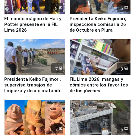
8
5
El mundo mágico de Harry
Presidenta Keiko Fujimori,
Potter presente en la FIL
inspecciona comisaría 26
Lima 2026
de Octubre en Piura
7
8
Presidenta Keiko Fujimori,
FIL Lima 2026: mangas y
supervisa trabajos de
cómics entre los favoritos
limpieza y descolmatación
de los jóvenes
en río Piura
7
6