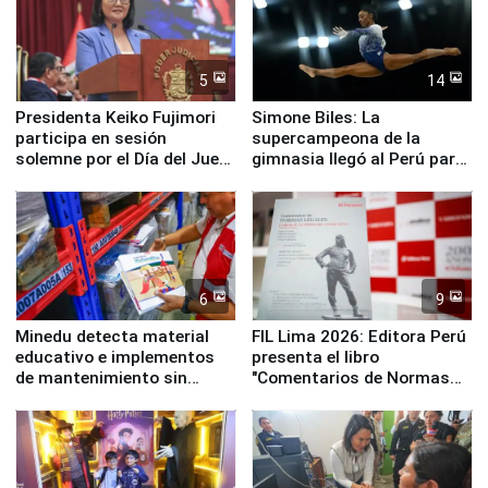
5
14
Presidenta Keiko Fujimori
Simone Biles: La
participa en sesión
supercampeona de la
solemne por el Día del Juez
gimnasia llegó al Perú para
y la Jueza
empezar cuenta regresiva a
Panamericanos Lima 2027
6
9
Minedu detecta material
FIL Lima 2026: Editora Perú
educativo e implementos
presenta el libro
de mantenimiento sin
"Comentarios de Normas
distribuir en almacenes de
Legales: Laboral Vl .
la UGEL 2
Derecho Colectivo"