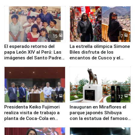
planta química de Santiago
de Chile
15
7
El esperado retorno del
La estrella olímpica Simone
papa León XIV al Perú: Las
Biles disfruta de los
imágenes del Santo Padre
encantos de Cusco y el
en su labor pastoral en
Valle Sagrado
nuestro país
7
12
Presidenta Keiko Fujimori
Inauguran en Miraflores el
realiza visita de trabajo a
parque japonés Shibuya
planta de Coca-Cola en
con la estatua del famoso
Pucusana
perro Hachiko