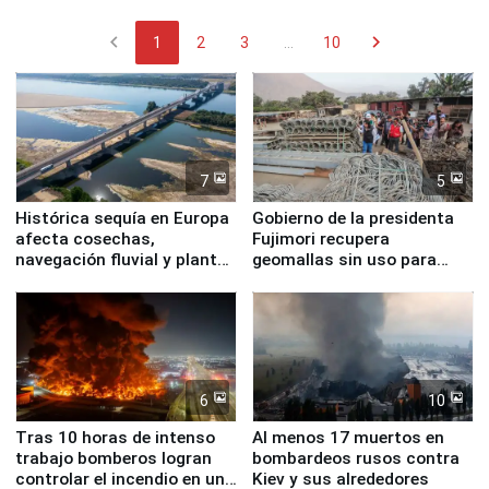
chevron_left
chevron_right
1
2
3
...
10
7
5
Histórica sequía en Europa
Gobierno de la presidenta
afecta cosechas,
Fujimori recupera
navegación fluvial y plantas
geomallas sin uso para
nucleares
proteger Santa Eulalia ante
Fenómeno El Niño
6
10
Tras 10 horas de intenso
Al menos 17 muertos en
trabajo bomberos logran
bombardeos rusos contra
controlar el incendio en una
Kiev y sus alrededores