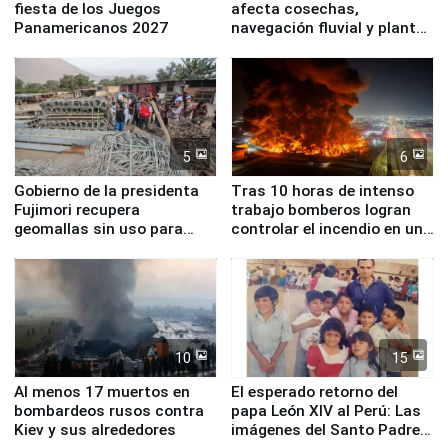
fiesta de los Juegos
afecta cosechas,
Panamericanos 2027
navegación fluvial y plantas
nucleares
5
6
Gobierno de la presidenta
Tras 10 horas de intenso
Fujimori recupera
trabajo bomberos logran
geomallas sin uso para
controlar el incendio en una
proteger Santa Eulalia ante
planta química de Santiago
Fenómeno El Niño
de Chile
10
15
Al menos 17 muertos en
El esperado retorno del
bombardeos rusos contra
papa León XIV al Perú: Las
Kiev y sus alrededores
imágenes del Santo Padre