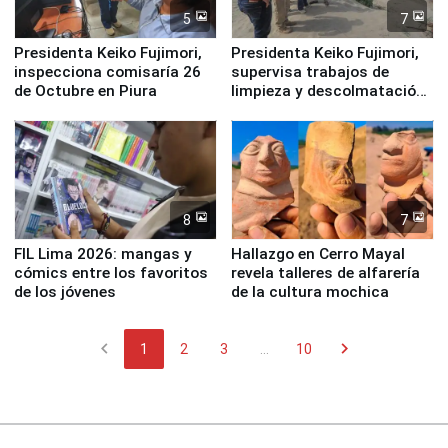
5
7
Presidenta Keiko Fujimori,
Presidenta Keiko Fujimori,
inspecciona comisaría 26
supervisa trabajos de
de Octubre en Piura
limpieza y descolmatación
en río Piura
8
7
FIL Lima 2026: mangas y
Hallazgo en Cerro Mayal
cómics entre los favoritos
revela talleres de alfarería
de los jóvenes
de la cultura mochica
chevron_left
chevron_right
1
2
3
...
10