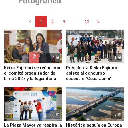
Fotográfica
chevron_left
chevron_right
1
2
3
...
10
10
11
Keiko Fujimori se reúne con
Presidenta Keiko Fujimori
el comité organizador de
asiste al concurso
Lima 2027 y la legendaria
ecuestre “Copa Junín”
Simone Biles
10
7
La Plaza Mayor ya respira la
Histórica sequía en Europa