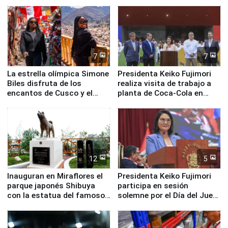
en su labor pastoral en
nuestro país
7
7
La estrella olímpica Simone
Presidenta Keiko Fujimori
Biles disfruta de los
realiza visita de trabajo a
encantos de Cusco y el
planta de Coca-Cola en
Valle Sagrado
Pucusana
12
5
Inauguran en Miraflores el
Presidenta Keiko Fujimori
parque japonés Shibuya
participa en sesión
con la estatua del famoso
solemne por el Día del Juez
perro Hachiko
y la Jueza