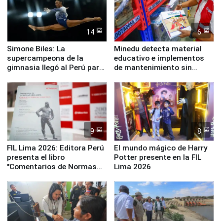
14
6
Simone Biles: La
Minedu detecta material
supercampeona de la
educativo e implementos
gimnasia llegó al Perú para
de mantenimiento sin
empezar cuenta regresiva a
distribuir en almacenes de
Panamericanos Lima 2027
la UGEL 2
9
8
FIL Lima 2026: Editora Perú
El mundo mágico de Harry
presenta el libro
Potter presente en la FIL
"Comentarios de Normas
Lima 2026
Legales: Laboral Vl .
Derecho Colectivo"