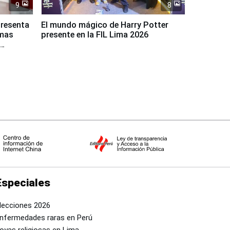
9
8
presenta
El mundo mágico de Harry Potter
rmas
presente en la FIL Lima 2026
Especiales
lecciones 2026
nfermedades raras en Perú
oyas religiosas en Lima