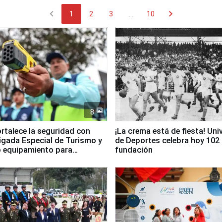
chevron_left
chevron_right
1
2
3
...
10
8
ortalece la seguridad con
¡La crema está de fiesta! Univ
igada Especial de Turismo y
de Deportes celebra hoy 102
 equipamiento para
fundación
go