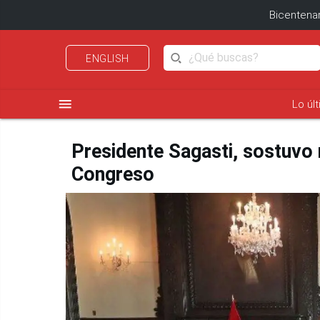
Bicentenar
ENGLISH
menu
Lo úl
Presidente Sagasti, sostuvo 
Congreso