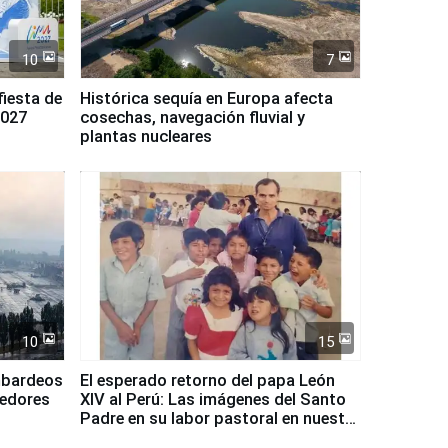
10
7
fiesta de
Histórica sequía en Europa afecta
2027
cosechas, navegación fluvial y
plantas nucleares
10
15
mbardeos
El esperado retorno del papa León
dedores
XIV al Perú: Las imágenes del Santo
Padre en su labor pastoral en nuestro
país