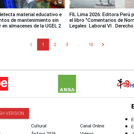
6
etecta material educativo e
FIL Lima 2026: Editora Perú 
ntos de mantenimiento sin
el libro "Comentarios de No
ir en almacenes de la UGEL 2
Legales: Laboral Vl . Derecho
Colectivo"
chevron_left
chevron_right
1
2
3
...
10
SH VERSION
E
Cultural
Canal Online
E
o
Ánfora 2026
Videos
J