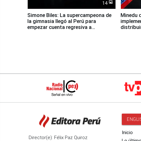
14
Simone Biles: La supercampeona de
Minedu d
la gimnasia llegó al Perú para
impleme
empezar cuenta regresiva a
distribu
Panamericanos Lima 2027
ENGLI
Inicio
Director(e): Félix Paz Quiroz
Lo últim