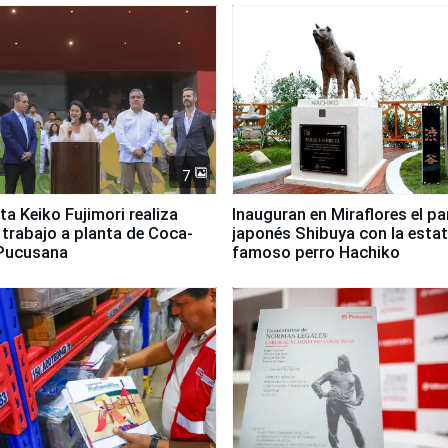
7
ta Keiko Fujimori realiza
Inauguran en Miraflores el p
e trabajo a planta de Coca-
japonés Shibuya con la estat
 Pucusana
famoso perro Hachiko