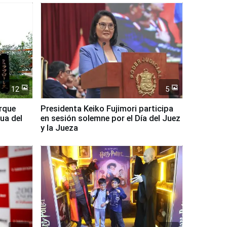
12
5
arque
Presidenta Keiko Fujimori participa
ua del
en sesión solemne por el Día del Juez
y la Jueza