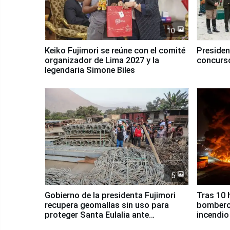
10
Keiko Fujimori se reúne con el comité
Presiden
organizador de Lima 2027 y la
concurso
legendaria Simone Biles
5
Gobierno de la presidenta Fujimori
Tras 10 
recupera geomallas sin uso para
bomberos
proteger Santa Eulalia ante
incendio
Fenómeno El Niño
Santiago