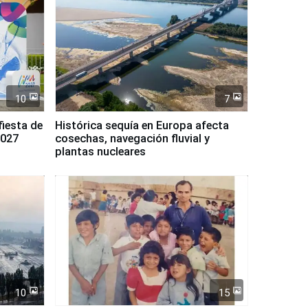
10
7
fiesta de
Histórica sequía en Europa afecta
2027
cosechas, navegación fluvial y
plantas nucleares
10
15