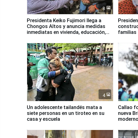
8
Presidenta Keiko Fujimori llega a
Presiden
Chongos Altos y anuncia medidas
construc
inmediatas en vivienda, educación,
familias
salud y empleo
Junín
4
Un adolescente tailandés mata a
Callao f
siete personas en un tiroteo en su
nueva Br
casa y escuela
moderno
Serenaz