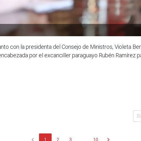
unto con la presidenta del Consejo de Ministros, Violeta Be
 encabezada por el excanciller paraguayo Rubén Ramírez pa
chevron_left
chevron_right
1
2
3
...
10