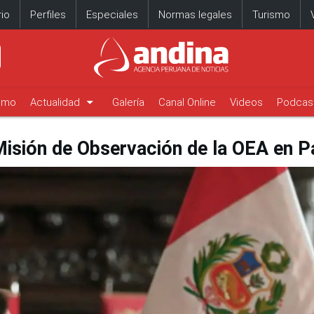
io
Perfiles
Especiales
Normas legales
Turismo
arrow_drop_down
timo
Actualidad
Galería
Canal Online
Videos
Podcas
Misión de Observación de la OEA en P