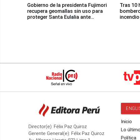
Gobierno de la presidenta Fujimori
Tras 10 
recupera geomallas sin uso para
bomberos
proteger Santa Eulalia ante
incendio
Fenómeno El Niño
Santiago
ENGLI
Inicio
Director(e): Félix Paz Quiroz
Lo últim
Gerente General(e): Félix Paz Quiroz
Política