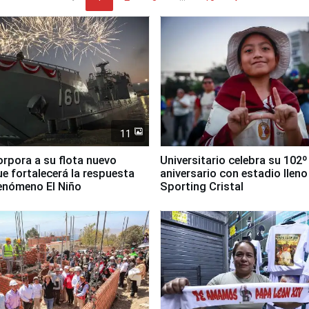
11
orpora a su flota nuevo
Universitario celebra su 102º
e fortalecerá la respuesta
aniversario con estadio lleno
fenómeno El Niño
Sporting Cristal