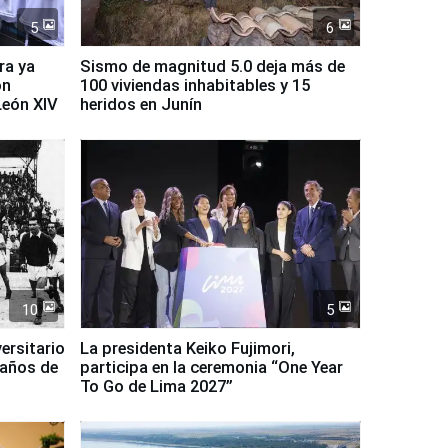
5
6
ra ya
Sismo de magnitud 5.0 deja más de
on
100 viviendas inhabitables y 15
León XIV
heridos en Junín
10
5
ersitario
La presidenta Keiko Fujimori,
 años de
participa en la ceremonia “One Year
To Go de Lima 2027”