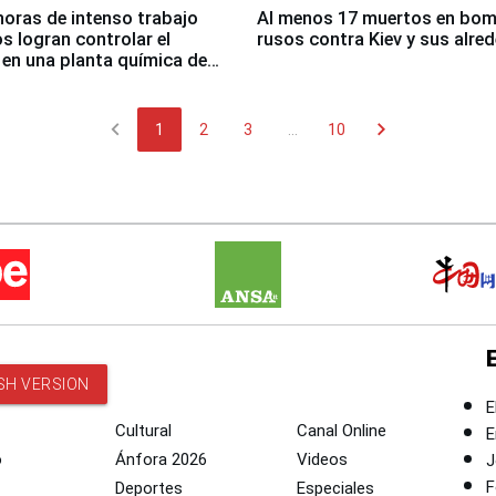
horas de intenso trabajo
Al menos 17 muertos en bo
 logran controlar el
rusos contra Kiev y sus alre
 en una planta química de
 de Chile
chevron_left
chevron_right
1
2
3
...
10
SH VERSION
E
Cultural
Canal Online
E
o
Ánfora 2026
Videos
J
F
Deportes
Especiales