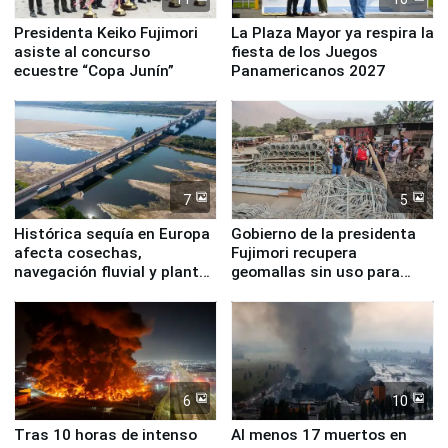
Presidenta Keiko Fujimori
La Plaza Mayor ya respira la
asiste al concurso
fiesta de los Juegos
ecuestre “Copa Junín”
Panamericanos 2027
7
5
Histórica sequía en Europa
Gobierno de la presidenta
afecta cosechas,
Fujimori recupera
navegación fluvial y plantas
geomallas sin uso para
nucleares
proteger Santa Eulalia ante
Fenómeno El Niño
6
10
Tras 10 horas de intenso
Al menos 17 muertos en