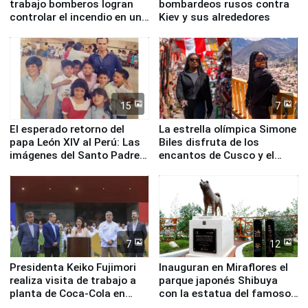
trabajo bomberos logran
bombardeos rusos contra
controlar el incendio en una
Kiev y sus alrededores
planta química de Santiago
de Chile
15
7
El esperado retorno del
La estrella olímpica Simone
papa León XIV al Perú: Las
Biles disfruta de los
imágenes del Santo Padre
encantos de Cusco y el
en su labor pastoral en
Valle Sagrado
nuestro país
7
12
Presidenta Keiko Fujimori
Inauguran en Miraflores el
realiza visita de trabajo a
parque japonés Shibuya
planta de Coca-Cola en
con la estatua del famoso
Pucusana
perro Hachiko