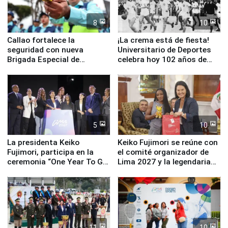
8
10
Callao fortalece la
¡La crema está de fiesta!
seguridad con nueva
Universitario de Deportes
Brigada Especial de
celebra hoy 102 años de
Turismo y moderno
fundación
equipamiento para
Serenazgo
5
10
La presidenta Keiko
Keiko Fujimori se reúne con
Fujimori, participa en la
el comité organizador de
ceremonia “One Year To Go
Lima 2027 y la legendaria
de Lima 2027”
Simone Biles
11
10