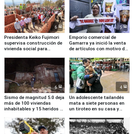
6
5
Presidenta Keiko Fujimori
Emporio comercial de
supervisa construcción de
Gamarra ya inició la venta
vivienda social para
de artículos con motivo de
familias afectadas por
la visita del papa León XIV
sismo en Junín
6
4
Sismo de magnitud 5.0 deja
Un adolescente tailandés
más de 100 viviendas
mata a siete personas en
inhabitables y 15 heridos en
un tiroteo en su casa y
Junín
escuela