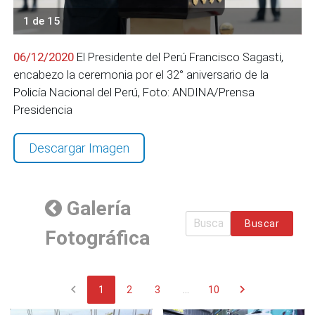
1 de 15
06/12/2020
El Presidente del Perú Francisco Sagasti,
encabezo la ceremonia por el 32° aniversario de la
Policía Nacional del Perú, Foto: ANDINA/Prensa
Presidencia
Descargar Imagen
Galería
Buscar
Fotográfica
chevron_left
chevron_right
1
2
3
...
10