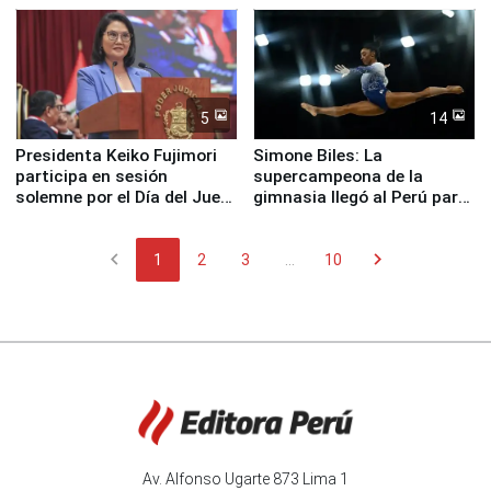
5
14
Presidenta Keiko Fujimori
Simone Biles: La
participa en sesión
supercampeona de la
solemne por el Día del Juez
gimnasia llegó al Perú para
y la Jueza
empezar cuenta regresiva a
Panamericanos Lima 2027
chevron_left
chevron_right
1
2
3
...
10
Av. Alfonso Ugarte 873 Lima 1