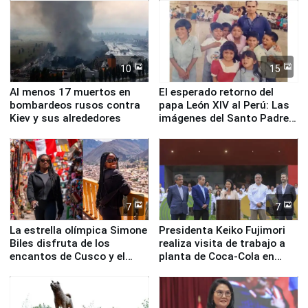
Fenómeno El Niño
de Chile
10
15
Al menos 17 muertos en
El esperado retorno del
bombardeos rusos contra
papa León XIV al Perú: Las
Kiev y sus alrededores
imágenes del Santo Padre
en su labor pastoral en
nuestro país
7
7
La estrella olímpica Simone
Presidenta Keiko Fujimori
Biles disfruta de los
realiza visita de trabajo a
encantos de Cusco y el
planta de Coca-Cola en
Valle Sagrado
Pucusana