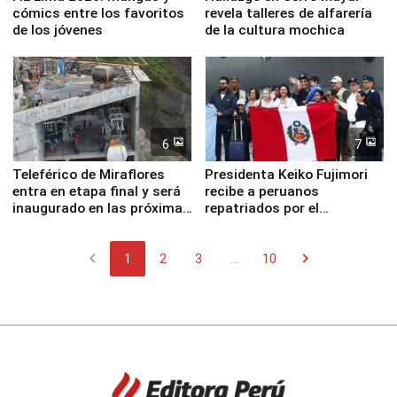
cómics entre los favoritos
revela talleres de alfarería
de los jóvenes
de la cultura mochica
6
7
Teleférico de Miraflores
Presidenta Keiko Fujimori
entra en etapa final y será
recibe a peruanos
inaugurado en las próximas
repatriados por el
semanas
terremoto en Venezuela
chevron_left
chevron_right
1
2
3
...
10