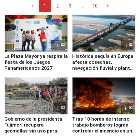
chevron_left
chevron_right
1
2
3
...
10
10
7
La Plaza Mayor ya respira la
Histórica sequía en Europa
fiesta de los Juegos
afecta cosechas,
Panamericanos 2027
navegación fluvial y plantas
nucleares
5
6
Gobierno de la presidenta
Tras 10 horas de intenso
Fujimori recupera
trabajo bomberos logran
geomallas sin uso para
controlar el incendio en una
proteger Santa Eulalia ante
planta química de Santiago