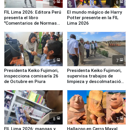
9
8
FIL Lima 2026: Editora Perú
El mundo mágico de Harry
presenta el libro
Potter presente en la FIL
"Comentarios de Normas
Lima 2026
Legales: Laboral Vl .
Derecho Colectivo"
5
7
Presidenta Keiko Fujimori,
Presidenta Keiko Fujimori,
inspecciona comisaría 26
supervisa trabajos de
de Octubre en Piura
limpieza y descolmatación
en río Piura
8
7
FIL Lima 2026: mangas y
Hallazgo en Cerro Mayal