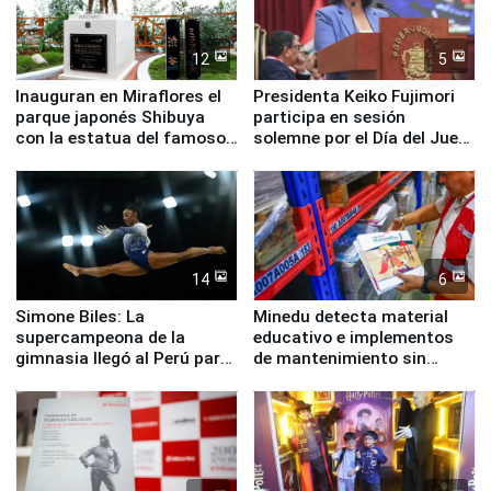
12
5
Inauguran en Miraflores el
Presidenta Keiko Fujimori
parque japonés Shibuya
participa en sesión
con la estatua del famoso
solemne por el Día del Juez
perro Hachiko
y la Jueza
14
6
Simone Biles: La
Minedu detecta material
supercampeona de la
educativo e implementos
gimnasia llegó al Perú para
de mantenimiento sin
empezar cuenta regresiva a
distribuir en almacenes de
Panamericanos Lima 2027
la UGEL 2