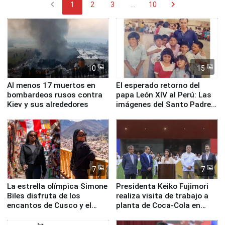
chevron_left
chevron_right
1
2
3
...
10
10
15
Al menos 17 muertos en
El esperado retorno del
bombardeos rusos contra
papa León XIV al Perú: Las
Kiev y sus alrededores
imágenes del Santo Padre
en su labor pastoral en
nuestro país
7
7
La estrella olímpica Simone
Presidenta Keiko Fujimori
Biles disfruta de los
realiza visita de trabajo a
encantos de Cusco y el
planta de Coca-Cola en
Valle Sagrado
Pucusana