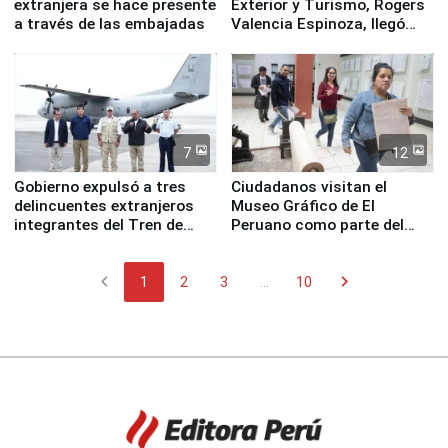
extranjera se hace presente
Exterior y Turismo, Rogers
a través de las embajadas
Valencia Espinoza, llegó
esta mañana a la ciudad de
Nasca
7
12
Gobierno expulsó a tres
Ciudadanos visitan el
delincuentes extranjeros
Museo Gráfico de El
integrantes del Tren de
Peruano como parte del
Aragua
programa Museos Abiertos
chevron_left
chevron_right
1
2
3
...
10