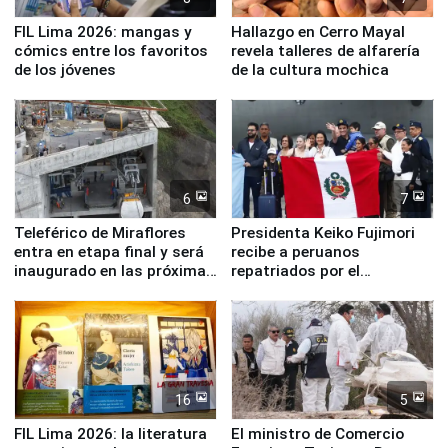
FIL Lima 2026: mangas y
Hallazgo en Cerro Mayal
cómics entre los favoritos
revela talleres de alfarería
de los jóvenes
de la cultura mochica
6
7
Teleférico de Miraflores
Presidenta Keiko Fujimori
entra en etapa final y será
recibe a peruanos
inaugurado en las próximas
repatriados por el
semanas
terremoto en Venezuela
16
5
FIL Lima 2026: la literatura
El ministro de Comercio