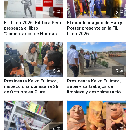
9
8
FIL Lima 2026: Editora Perú
El mundo mágico de Harry
presenta el libro
Potter presente en la FIL
"Comentarios de Normas
Lima 2026
Legales: Laboral Vl .
Derecho Colectivo"
5
7
Presidenta Keiko Fujimori,
Presidenta Keiko Fujimori,
inspecciona comisaría 26
supervisa trabajos de
de Octubre en Piura
limpieza y descolmatación
en río Piura
8
7