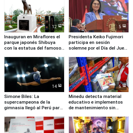
12
5
Inauguran en Miraflores el
Presidenta Keiko Fujimori
parque japonés Shibuya
participa en sesión
con la estatua del famoso
solemne por el Día del Juez
perro Hachiko
y la Jueza
14
6
Simone Biles: La
Minedu detecta material
supercampeona de la
educativo e implementos
gimnasia llegó al Perú para
de mantenimiento sin
empezar cuenta regresiva a
distribuir en almacenes de
Panamericanos Lima 2027
la UGEL 2