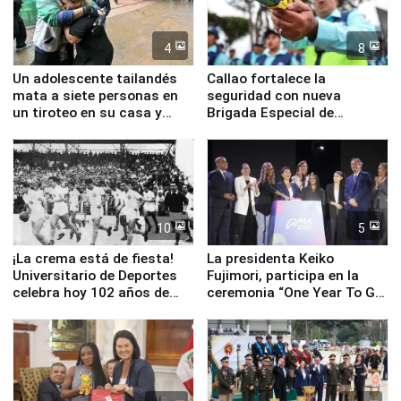
4
8
Un adolescente tailandés
Callao fortalece la
mata a siete personas en
seguridad con nueva
un tiroteo en su casa y
Brigada Especial de
escuela
Turismo y moderno
equipamiento para
Serenazgo
10
5
¡La crema está de fiesta!
La presidenta Keiko
Universitario de Deportes
Fujimori, participa en la
celebra hoy 102 años de
ceremonia “One Year To Go
fundación
de Lima 2027”