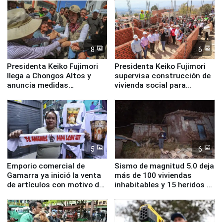
8
6
Presidenta Keiko Fujimori
Presidenta Keiko Fujimori
llega a Chongos Altos y
supervisa construcción de
anuncia medidas
vivienda social para
inmediatas en vivienda,
familias afectadas por
educación, salud y empleo
sismo en Junín
5
6
Emporio comercial de
Sismo de magnitud 5.0 deja
Gamarra ya inició la venta
más de 100 viviendas
de artículos con motivo de
inhabitables y 15 heridos en
la visita del papa León XIV
Junín