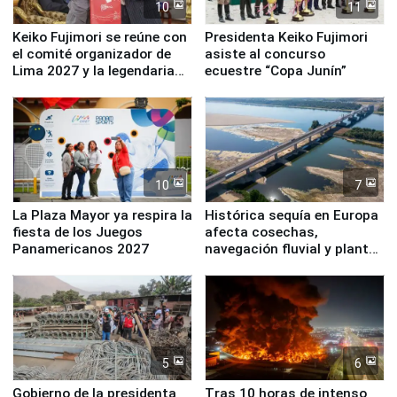
10
11
Keiko Fujimori se reúne con
Presidenta Keiko Fujimori
el comité organizador de
asiste al concurso
Lima 2027 y la legendaria
ecuestre “Copa Junín”
Simone Biles
10
7
La Plaza Mayor ya respira la
Histórica sequía en Europa
fiesta de los Juegos
afecta cosechas,
Panamericanos 2027
navegación fluvial y plantas
nucleares
5
6
Gobierno de la presidenta
Tras 10 horas de intenso