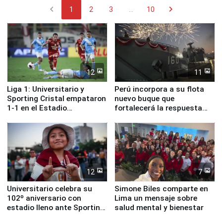
chevron_left
chevron_right
1
2
3
...
10
12
11
Liga 1: Universitario y
Perú incorpora a su flota
Sporting Cristal empataron
nuevo buque que
1-1 en el Estadio
fortalecerá la respuesta
Monumental
ante el fenómeno El Niño
12
7
Universitario celebra su
Simone Biles comparte en
102º aniversario con
Lima un mensaje sobre
estadio lleno ante Sporting
salud mental y bienestar
Cristal