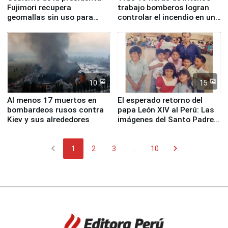
Fujimori recupera
trabajo bomberos logran
geomallas sin uso para
controlar el incendio en una
proteger Santa Eulalia ante
planta química de Santiago
Fenómeno El Niño
de Chile
10
15
Al menos 17 muertos en
El esperado retorno del
bombardeos rusos contra
papa León XIV al Perú: Las
Kiev y sus alrededores
imágenes del Santo Padre
en su labor pastoral en
nuestro país
chevron_left
chevron_right
1
2
3
...
10