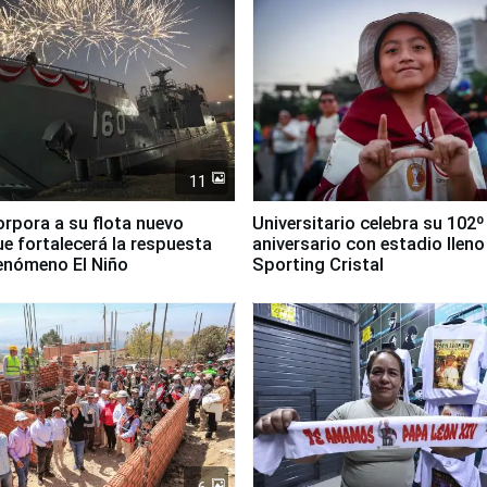
11
orpora a su flota nuevo
Universitario celebra su 102º
e fortalecerá la respuesta
aniversario con estadio lleno
fenómeno El Niño
Sporting Cristal