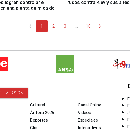
 logran controlar el
rusos contra Kiev y sus alre
 en una planta química de
 de Chile
chevron_left
chevron_right
1
2
3
...
10
SH VERSION
E
Cultural
Canal Online
E
o
Ánfora 2026
Videos
J
F
Deportes
Especiales
E
a
Clic
Interactivos