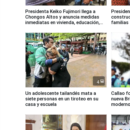
8
Presidenta Keiko Fujimori llega a
Presiden
Chongos Altos y anuncia medidas
construc
inmediatas en vivienda, educación,
familias
salud y empleo
Junín
4
Un adolescente tailandés mata a
Callao f
siete personas en un tiroteo en su
nueva Br
casa y escuela
moderno
Serenaz