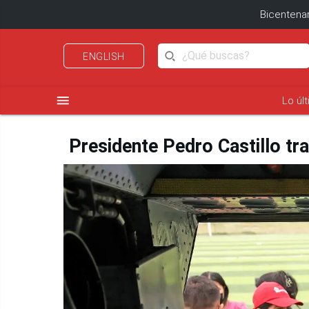
Bicentenar
ENGLISH
menu
Lo úl
Presidente Pedro Castillo tr