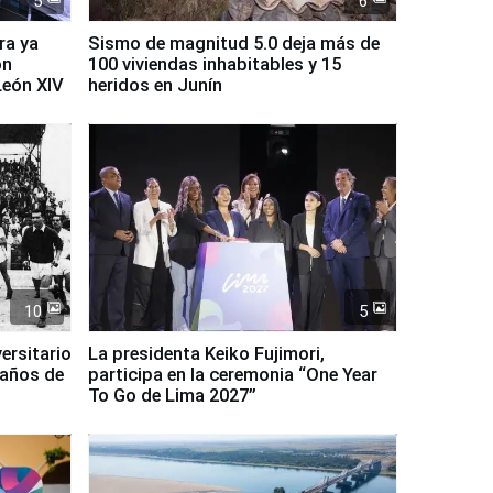
5
6
ra ya
Sismo de magnitud 5.0 deja más de
on
100 viviendas inhabitables y 15
León XIV
heridos en Junín
10
5
ersitario
La presidenta Keiko Fujimori,
 años de
participa en la ceremonia “One Year
To Go de Lima 2027”