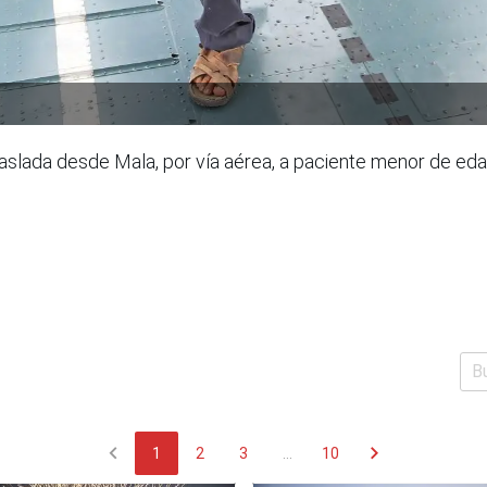
traslada desde Mala, por vía aérea, a paciente menor de e
chevron_left
chevron_right
1
2
3
...
10