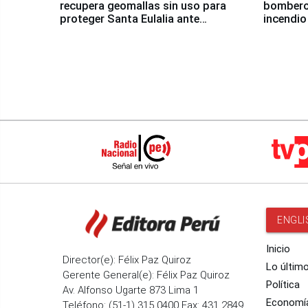
recupera geomallas sin uso para
bomberos
proteger Santa Eulalia ante
incendio
Fenómeno El Niño
Santiago
ENGLI
Inicio
Director(e): Félix Paz Quiroz
Lo últim
Gerente General(e): Félix Paz Quiroz
Política
Av. Alfonso Ugarte 873 Lima 1
Economí
Teléfono: (51-1) 315 0400 Fax: 431 2849