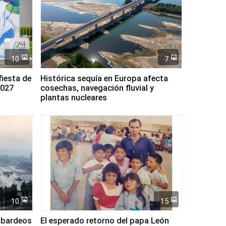
10
7
fiesta de
Histórica sequía en Europa afecta
2027
cosechas, navegación fluvial y
plantas nucleares
10
15
mbardeos
El esperado retorno del papa León