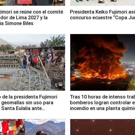
10
jimori se reúne con el comité
Presidenta Keiko Fujimori asi
dor de Lima 2027 y la
concurso ecuestre “Copa Ju
ia Simone Biles
5
 de la presidenta Fujimori
Tras 10 horas de intenso tra
 geomallas sin uso para
bomberos logran controlar e
 Santa Eulalia ante
incendio en una planta quími
o El Niño
Santiago de Chile