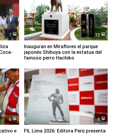
7
12
liza
Inauguran en Miraflores el parque
 Coca-
japonés Shibuya con la estatua del
famoso perro Hachiko
6
9
cativo e
FIL Lima 2026: Editora Perú presenta