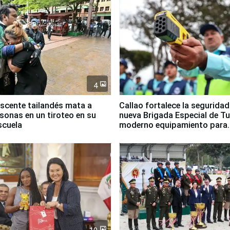
4
scente tailandés mata a
Callao fortalece la segurida
rsonas en un tiroteo en su
nueva Brigada Especial de T
scuela
moderno equipamiento para
Serenazgo