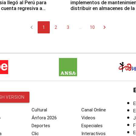
sia llegó al Perú para
implementos de mantenimien
cuenta regresiva a
distribuir en almacenes de l
icanos Lima 2027
chevron_left
chevron_right
1
2
3
...
10
SH VERSION
E
Cultural
Canal Online
E
o
Ánfora 2026
Videos
J
F
Deportes
Especiales
E
a
Clic
Interactivos