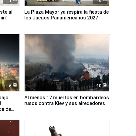
11
10
ste al
La Plaza Mayor ya respira la fiesta de
nín”
los Juegos Panamericanos 2027
6
10
bajo
Al menos 17 muertos en bombardeos
l
rusos contra Kiev y sus alrededores
ca de