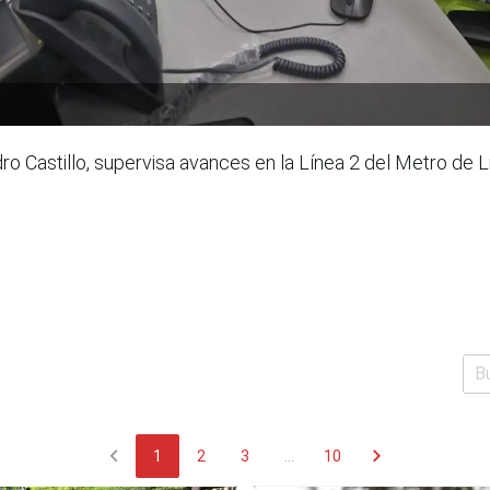
dro Castillo, supervisa avances en la Línea 2 del Metro de
chevron_left
chevron_right
1
2
3
...
10