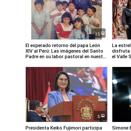
15
El esperado retorno del papa León
La estre
XIV al Perú: Las imágenes del Santo
disfruta
Padre en su labor pastoral en nuestro
el Valle
país
5
Presidenta Keiko Fujimori participa
Simone B