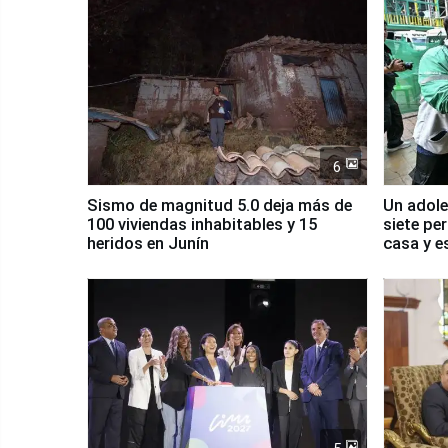
6
Sismo de magnitud 5.0 deja más de
Un adole
100 viviendas inhabitables y 15
siete pe
heridos en Junín
casa y e