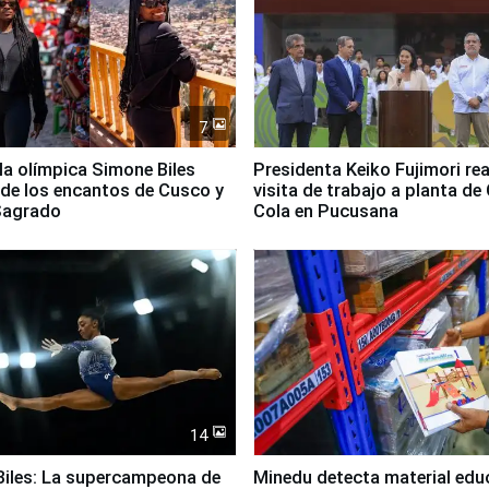
7
lla olímpica Simone Biles
Presidenta Keiko Fujimori rea
 de los encantos de Cusco y
visita de trabajo a planta de
 Sagrado
Cola en Pucusana
14
iles: La supercampeona de
Minedu detecta material edu