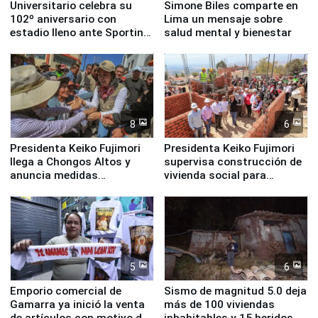
Universitario celebra su
Simone Biles comparte en
102º aniversario con
Lima un mensaje sobre
estadio lleno ante Sporting
salud mental y bienestar
Cristal
8
6
Presidenta Keiko Fujimori
Presidenta Keiko Fujimori
llega a Chongos Altos y
supervisa construcción de
anuncia medidas
vivienda social para
inmediatas en vivienda,
familias afectadas por
educación, salud y empleo
sismo en Junín
5
6
Emporio comercial de
Sismo de magnitud 5.0 deja
Gamarra ya inició la venta
más de 100 viviendas
de artículos con motivo de
inhabitables y 15 heridos en