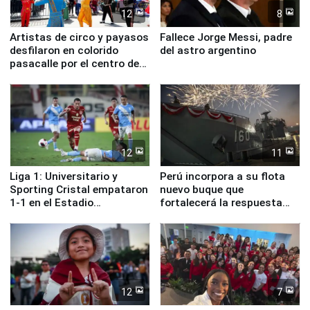
12
8
Artistas de circo y payasos
Fallece Jorge Messi, padre
desfilaron en colorido
del astro argentino
pasacalle por el centro de
Lima
12
11
Liga 1: Universitario y
Perú incorpora a su flota
Sporting Cristal empataron
nuevo buque que
1-1 en el Estadio
fortalecerá la respuesta
Monumental
ante el fenómeno El Niño
12
7