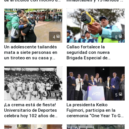
la visita del papa León XIV
Junín
4
8
Un adolescente tailandés
Callao fortalece la
mata a siete personas en
seguridad con nueva
un tiroteo en su casa y
Brigada Especial de
escuela
Turismo y moderno
equipamiento para
Serenazgo
10
5
¡La crema está de fiesta!
La presidenta Keiko
Universitario de Deportes
Fujimori, participa en la
celebra hoy 102 años de
ceremonia “One Year To Go
fundación
de Lima 2027”