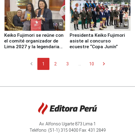
10
11
Keiko Fujimori se reúne con
Presidenta Keiko Fujimori
el comité organizador de
asiste al concurso
Lima 2027 y la legendaria
ecuestre “Copa Junín”
Simone Biles
chevron_left
chevron_right
1
2
3
...
10
Av. Alfonso Ugarte 873 Lima 1
Teléfono: (51-1) 315 0400 Fax: 431 2849