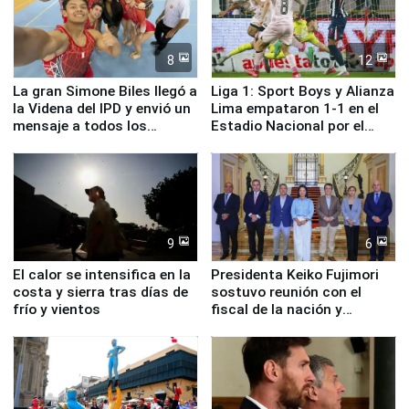
8
12
La gran Simone Biles llegó a
Liga 1: Sport Boys y Alianza
la Videna del IPD y envió un
Lima empataron 1-1 en el
mensaje a todos los
Estadio Nacional por el
deportistas del Perú
Torneo Clausura
9
6
El calor se intensifica en la
Presidenta Keiko Fujimori
costa y sierra tras días de
sostuvo reunión con el
frío y vientos
fiscal de la nación y
ministros de Estado