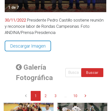
1 de 7
30/11/2022
Presidente Pedro Castillo sostiene reunión
y reconoce labor de Rondas Campesinas. Foto:
ANDINA/Prensa Presidencia
Descargar Imagen
Galería
Buscar
Fotográfica
chevron_left
chevron_right
1
2
3
...
10