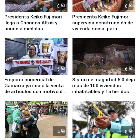
8
6
Presidenta Keiko Fujimori
Presidenta Keiko Fujimori
llega a Chongos Altos y
supervisa construcción de
anuncia medidas
vivienda social para
inmediatas en vivienda,
familias afectadas por
educación, salud y empleo
sismo en Junín
5
6
Emporio comercial de
Sismo de magnitud 5.0 deja
Gamarra ya inició la venta
más de 100 viviendas
de artículos con motivo de
inhabitables y 15 heridos en
la visita del papa León XIV
Junín
4
8