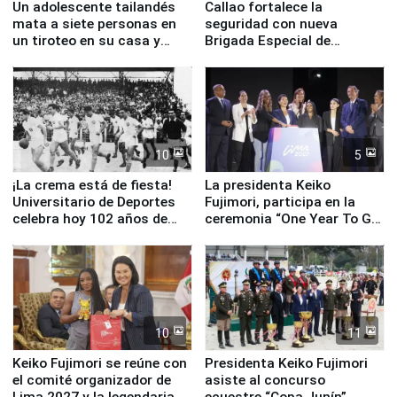
Un adolescente tailandés
Callao fortalece la
mata a siete personas en
seguridad con nueva
un tiroteo en su casa y
Brigada Especial de
escuela
Turismo y moderno
equipamiento para
Serenazgo
10
5
¡La crema está de fiesta!
La presidenta Keiko
Universitario de Deportes
Fujimori, participa en la
celebra hoy 102 años de
ceremonia “One Year To Go
fundación
de Lima 2027”
10
11
Keiko Fujimori se reúne con
Presidenta Keiko Fujimori
el comité organizador de
asiste al concurso
Lima 2027 y la legendaria
ecuestre “Copa Junín”