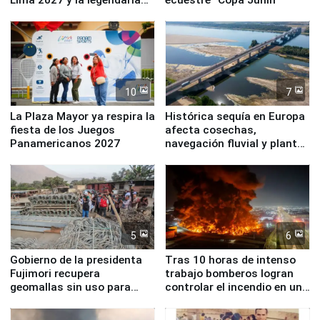
Simone Biles
10
7
La Plaza Mayor ya respira la
Histórica sequía en Europa
fiesta de los Juegos
afecta cosechas,
Panamericanos 2027
navegación fluvial y plantas
nucleares
5
6
Gobierno de la presidenta
Tras 10 horas de intenso
Fujimori recupera
trabajo bomberos logran
geomallas sin uso para
controlar el incendio en una
proteger Santa Eulalia ante
planta química de Santiago
Fenómeno El Niño
de Chile