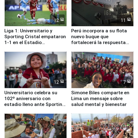
12
11
Liga 1: Universitario y
Perú incorpora a su flota
Sporting Cristal empataron
nuevo buque que
1-1 en el Estadio
fortalecerá la respuesta
Monumental
ante el fenómeno El Niño
12
7
Universitario celebra su
Simone Biles comparte en
102º aniversario con
Lima un mensaje sobre
estadio lleno ante Sporting
salud mental y bienestar
Cristal