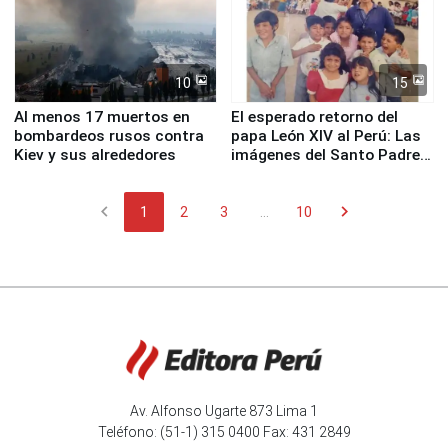
10
15
Al menos 17 muertos en
El esperado retorno del
bombardeos rusos contra
papa León XIV al Perú: Las
Kiev y sus alrededores
imágenes del Santo Padre
en su labor pastoral en
nuestro país
chevron_left
chevron_right
1
2
3
...
10
Av. Alfonso Ugarte 873 Lima 1
Teléfono: (51-1) 315 0400 Fax: 431 2849