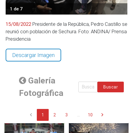
1 de 7
15/08/2022
Presidente de la República, Pedro Castillo se
reunió con población de Sechura. Foto: ANDINA/ Prensa
Presidencia
Descargar Imagen
Galería
Buscar
Fotográfica
chevron_left
chevron_right
1
2
3
...
10