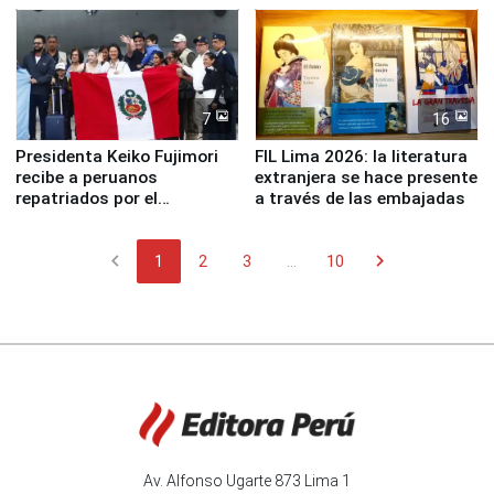
7
16
Presidenta Keiko Fujimori
FIL Lima 2026: la literatura
recibe a peruanos
extranjera se hace presente
repatriados por el
a través de las embajadas
terremoto en Venezuela
chevron_left
chevron_right
1
2
3
...
10
Av. Alfonso Ugarte 873 Lima 1