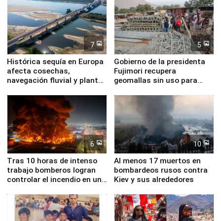
7
5
Histórica sequía en Europa
Gobierno de la presidenta
afecta cosechas,
Fujimori recupera
navegación fluvial y plantas
geomallas sin uso para
nucleares
proteger Santa Eulalia ante
Fenómeno El Niño
6
10
Tras 10 horas de intenso
Al menos 17 muertos en
trabajo bomberos logran
bombardeos rusos contra
controlar el incendio en una
Kiev y sus alrededores
planta química de Santiago
de Chile