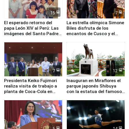
15
7
El esperado retorno del
La estrella olímpica Simone
papa León XIV al Perú: Las
Biles disfruta de los
imágenes del Santo Padre
encantos de Cusco y el
en su labor pastoral en
Valle Sagrado
nuestro país
7
12
Presidenta Keiko Fujimori
Inauguran en Miraflores el
realiza visita de trabajo a
parque japonés Shibuya
planta de Coca-Cola en
con la estatua del famoso
Pucusana
perro Hachiko
5
14