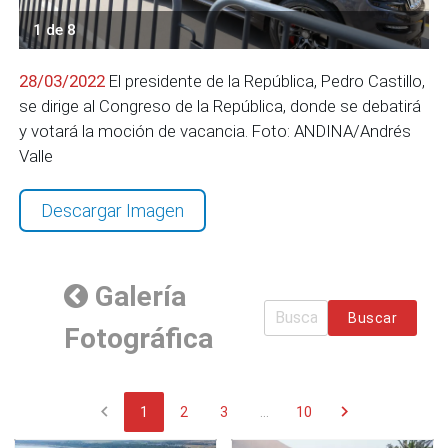
1 de 8
28/03/2022
El presidente de la República, Pedro Castillo,
se dirige al Congreso de la República, donde se debatirá
y votará la moción de vacancia. Foto: ANDINA/Andrés
Valle
Descargar Imagen
Galería
Buscar
Fotográfica
chevron_left
chevron_right
1
2
3
...
10