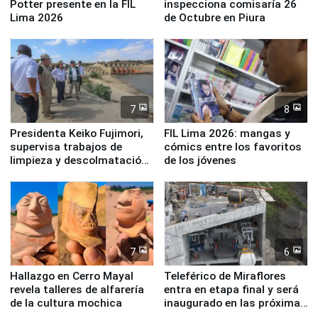
Potter presente en la FIL
inspecciona comisaría 26
Lima 2026
de Octubre en Piura
7
8
Presidenta Keiko Fujimori,
FIL Lima 2026: mangas y
supervisa trabajos de
cómics entre los favoritos
limpieza y descolmatación
de los jóvenes
en río Piura
7
6
Hallazgo en Cerro Mayal
Teleférico de Miraflores
revela talleres de alfarería
entra en etapa final y será
de la cultura mochica
inaugurado en las próximas
semanas