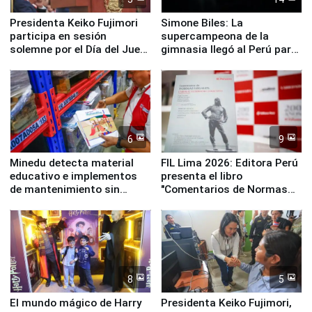
Presidenta Keiko Fujimori
Simone Biles: La
participa en sesión
supercampeona de la
solemne por el Día del Juez
gimnasia llegó al Perú para
y la Jueza
empezar cuenta regresiva a
Panamericanos Lima 2027
6
9
Minedu detecta material
FIL Lima 2026: Editora Perú
educativo e implementos
presenta el libro
de mantenimiento sin
"Comentarios de Normas
distribuir en almacenes de
Legales: Laboral Vl .
la UGEL 2
Derecho Colectivo"
8
5
El mundo mágico de Harry
Presidenta Keiko Fujimori,