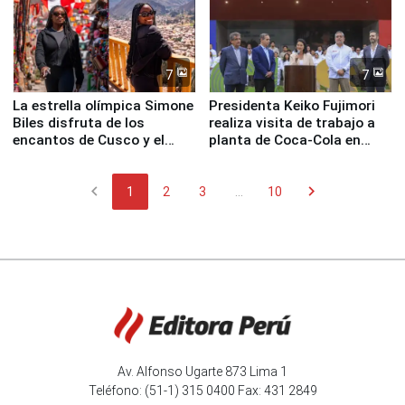
7
7
La estrella olímpica Simone
Presidenta Keiko Fujimori
Biles disfruta de los
realiza visita de trabajo a
encantos de Cusco y el
planta de Coca-Cola en
Valle Sagrado
Pucusana
chevron_left
chevron_right
1
2
3
...
10
Av. Alfonso Ugarte 873 Lima 1
Teléfono: (51-1) 315 0400 Fax: 431 2849