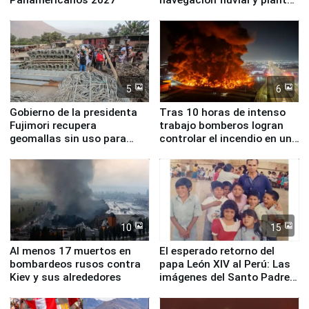
nucleares
5
6
Gobierno de la presidenta
Tras 10 horas de intenso
Fujimori recupera
trabajo bomberos logran
geomallas sin uso para
controlar el incendio en una
proteger Santa Eulalia ante
planta química de Santiago
Fenómeno El Niño
de Chile
10
15
Al menos 17 muertos en
El esperado retorno del
bombardeos rusos contra
papa León XIV al Perú: Las
Kiev y sus alrededores
imágenes del Santo Padre
en su labor pastoral en
nuestro país