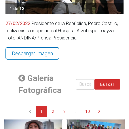
1 de 13
27/02/2022
Presidente de la República, Pedro Castillo,
realiza visita inopinada al Hospital Arzobispo Loayza
Foto: ANDINA/Prensa Presidencia
Descargar Imagen
Galería
Buscar
Fotográfica
chevron_left
chevron_right
1
2
3
...
10