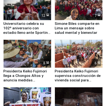
12
7
Universitario celebra su
Simone Biles comparte en
102º aniversario con
Lima un mensaje sobre
estadio lleno ante Sporting
salud mental y bienestar
Cristal
8
6
Presidenta Keiko Fujimori
Presidenta Keiko Fujimori
llega a Chongos Altos y
supervisa construcción de
anuncia medidas
vivienda social para
inmediatas en vivienda,
familias afectadas por
educación, salud y empleo
sismo en Junín