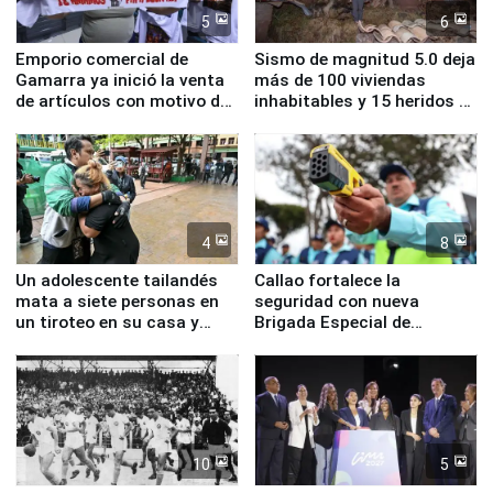
5
6
Emporio comercial de
Sismo de magnitud 5.0 deja
Gamarra ya inició la venta
más de 100 viviendas
de artículos con motivo de
inhabitables y 15 heridos en
la visita del papa León XIV
Junín
4
8
Un adolescente tailandés
Callao fortalece la
mata a siete personas en
seguridad con nueva
un tiroteo en su casa y
Brigada Especial de
escuela
Turismo y moderno
equipamiento para
Serenazgo
10
5