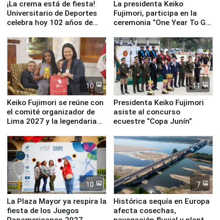
¡La crema está de fiesta!
La presidenta Keiko
Universitario de Deportes
Fujimori, participa en la
celebra hoy 102 años de
ceremonia “One Year To Go
fundación
de Lima 2027”
10
11
Keiko Fujimori se reúne con
Presidenta Keiko Fujimori
el comité organizador de
asiste al concurso
Lima 2027 y la legendaria
ecuestre “Copa Junín”
Simone Biles
10
7
La Plaza Mayor ya respira la
Histórica sequía en Europa
fiesta de los Juegos
afecta cosechas,
Panamericanos 2027
navegación fluvial y plantas