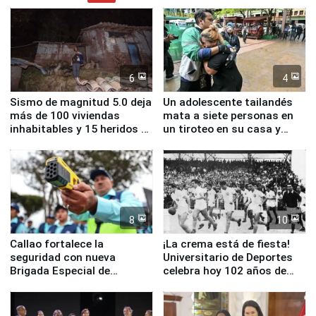
6
4
Sismo de magnitud 5.0 deja
Un adolescente tailandés
más de 100 viviendas
mata a siete personas en
inhabitables y 15 heridos en
un tiroteo en su casa y
Junín
escuela
8
10
Callao fortalece la
¡La crema está de fiesta!
seguridad con nueva
Universitario de Deportes
Brigada Especial de
celebra hoy 102 años de
Turismo y moderno
fundación
equipamiento para
Serenazgo