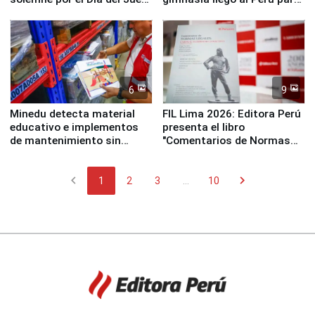
y la Jueza
empezar cuenta regresiva a
Panamericanos Lima 2027
6
9
Minedu detecta material
FIL Lima 2026: Editora Perú
educativo e implementos
presenta el libro
de mantenimiento sin
"Comentarios de Normas
distribuir en almacenes de
Legales: Laboral Vl .
la UGEL 2
Derecho Colectivo"
chevron_left
chevron_right
1
2
3
...
10