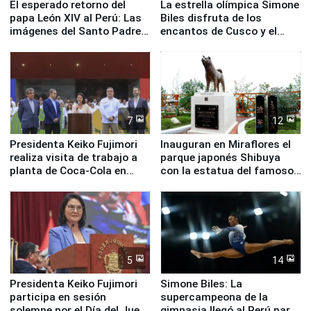
El esperado retorno del
La estrella olímpica Simone
papa León XIV al Perú: Las
Biles disfruta de los
imágenes del Santo Padre
encantos de Cusco y el
en su labor pastoral en
Valle Sagrado
nuestro país
7
12
Presidenta Keiko Fujimori
Inauguran en Miraflores el
realiza visita de trabajo a
parque japonés Shibuya
planta de Coca-Cola en
con la estatua del famoso
Pucusana
perro Hachiko
5
14
Presidenta Keiko Fujimori
Simone Biles: La
participa en sesión
supercampeona de la
solemne por el Día del Juez
gimnasia llegó al Perú para