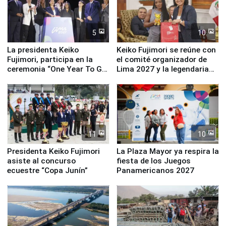
5
10
La presidenta Keiko
Keiko Fujimori se reúne con
Fujimori, participa en la
el comité organizador de
ceremonia “One Year To Go
Lima 2027 y la legendaria
de Lima 2027”
Simone Biles
11
10
Presidenta Keiko Fujimori
La Plaza Mayor ya respira la
asiste al concurso
fiesta de los Juegos
ecuestre “Copa Junín”
Panamericanos 2027