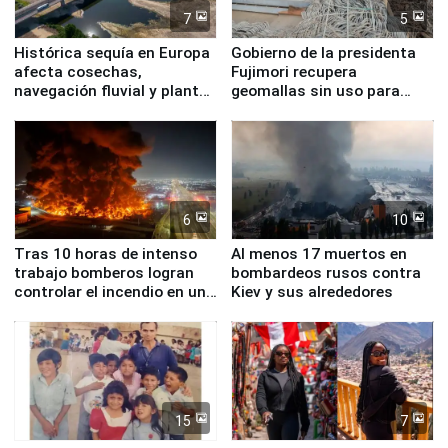
7
5
Histórica sequía en Europa
Gobierno de la presidenta
afecta cosechas,
Fujimori recupera
navegación fluvial y plantas
geomallas sin uso para
nucleares
proteger Santa Eulalia ante
Fenómeno El Niño
6
10
Tras 10 horas de intenso
Al menos 17 muertos en
trabajo bomberos logran
bombardeos rusos contra
controlar el incendio en una
Kiev y sus alrededores
planta química de Santiago
de Chile
15
7