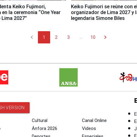
denta Keiko Fujimori,
Keiko Fujimori se reúne con e
a en la ceremonia “One Year
organizador de Lima 2027 y l
 Lima 2027”
legendaria Simone Biles
chevron_left
chevron_right
1
2
3
...
10
SH VERSION
E
Cultural
Canal Online
E
o
Ánfora 2026
Videos
J
F
Deportes
Especiales