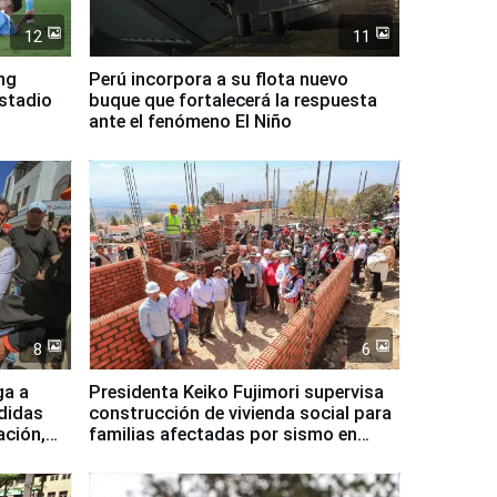
12
11
ing
Perú incorpora a su flota nuevo
Estadio
buque que fortalecerá la respuesta
ante el fenómeno El Niño
8
6
ga a
Presidenta Keiko Fujimori supervisa
didas
construcción de vivienda social para
ación,
familias afectadas por sismo en
Junín