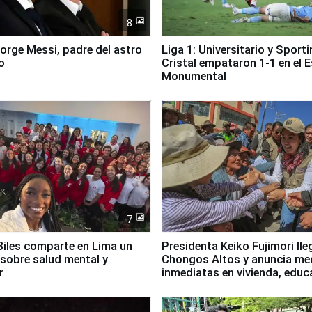
8
Jorge Messi, padre del astro
Liga 1: Universitario y Sport
o
Cristal empataron 1-1 en el 
Monumental
7
iles comparte en Lima un
Presidenta Keiko Fujimori lle
sobre salud mental y
Chongos Altos y anuncia me
r
inmediatas en vivienda, educ
salud y empleo