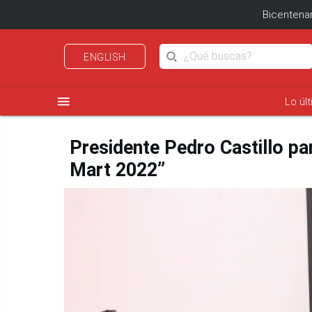
Bicentenar
ENGLISH
menu
Lo úl
Presidente Pedro Castillo pa
Mart 2022”