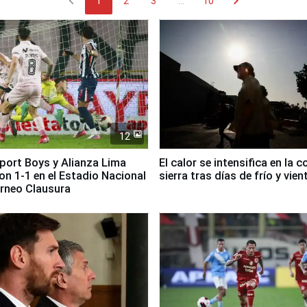
chevron_left
chevron_right
1
2
3
...
10
12
Sport Boys y Alianza Lima
El calor se intensifica en la c
n 1-1 en el Estadio Nacional
sierra tras días de frío y vien
orneo Clausura