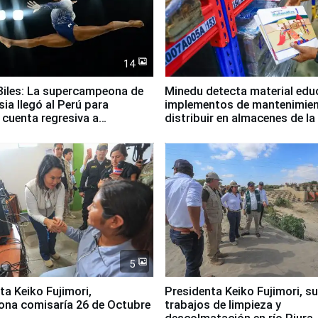
14
iles: La supercampeona de
Minedu detecta material edu
sia llegó al Perú para
implementos de mantenimien
cuenta regresiva a
distribuir en almacenes de l
icanos Lima 2027
5
jimori,
Presidenta Keiko Fujimori, s
ona comisaría 26 de Octubre
trabajos de limpieza y