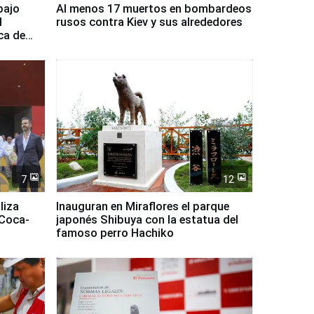
bajo
Al menos 17 muertos en bombardeos
l
rusos contra Kiev y sus alrededores
ca de
7
12
liza
Inauguran en Miraflores el parque
 Coca-
japonés Shibuya con la estatua del
famoso perro Hachiko