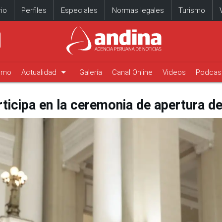
io
Perfiles
Especiales
Normas legales
Turismo
arrow_drop_down
timo
Actualidad
Galería
Canal Online
Videos
Podcas
ticipa en la ceremonia de apertura de