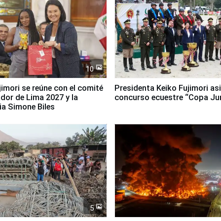
10
jimori se reúne con el comité
Presidenta Keiko Fujimori asi
dor de Lima 2027 y la
concurso ecuestre “Copa Ju
ia Simone Biles
5