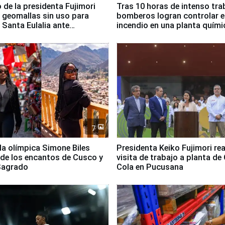
 de la presidenta Fujimori
Tras 10 horas de intenso tra
 geomallas sin uso para
bomberos logran controlar e
 Santa Eulalia ante
incendio en una planta quími
o El Niño
Santiago de Chile
7
lla olímpica Simone Biles
Presidenta Keiko Fujimori rea
 de los encantos de Cusco y
visita de trabajo a planta de
 Sagrado
Cola en Pucusana