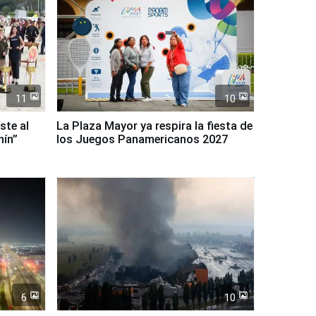
11
10
ste al
La Plaza Mayor ya respira la fiesta de
nín”
los Juegos Panamericanos 2027
6
10