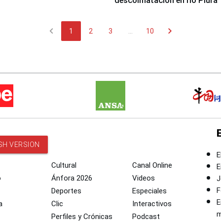
descolmatación en río Piura
chevron_left
chevron_right
1
2
3
...
10
SH VERSION
E
Cultural
Canal Online
E
o
Ánfora 2026
Videos
J
F
Deportes
Especiales
E
a
Clic
Interactivos
m
Perfiles y Crónicas
Podcast