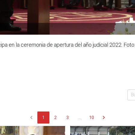
icipa en la ceremonia de apertura del año judicial 2022. F
chevron_left
chevron_right
1
2
3
...
10