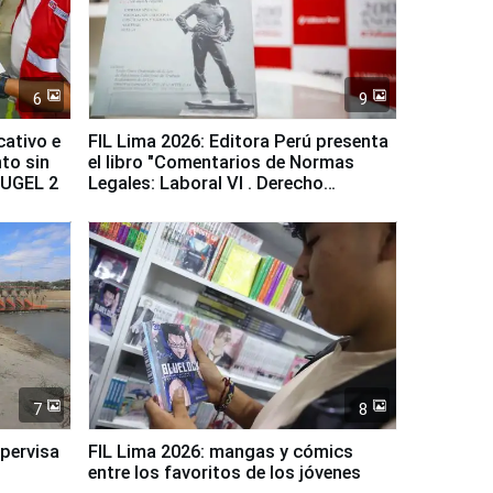
6
9
cativo e
FIL Lima 2026: Editora Perú presenta
to sin
el libro "Comentarios de Normas
a UGEL 2
Legales: Laboral Vl . Derecho
Colectivo"
7
8
upervisa
FIL Lima 2026: mangas y cómics
entre los favoritos de los jóvenes