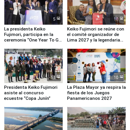
5
10
La presidenta Keiko
Keiko Fujimori se reúne con
Fujimori, participa en la
el comité organizador de
ceremonia “One Year To Go
Lima 2027 y la legendaria
de Lima 2027”
Simone Biles
11
10
Presidenta Keiko Fujimori
La Plaza Mayor ya respira la
asiste al concurso
fiesta de los Juegos
ecuestre “Copa Junín”
Panamericanos 2027