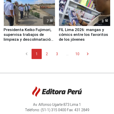
7
8
Presidenta Keiko Fujimori,
FIL Lima 2026: mangas y
supervisa trabajos de
cómics entre los favoritos
limpieza y descolmatación
de los jóvenes
en río Piura
chevron_left
chevron_right
1
2
3
...
10
Av. Alfonso Ugarte 873 Lima 1
Teléfono: (51-1) 315 0400 Fax: 431 2849