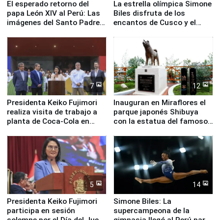
El esperado retorno del
La estrella olímpica Simone
papa León XIV al Perú: Las
Biles disfruta de los
imágenes del Santo Padre
encantos de Cusco y el
en su labor pastoral en
Valle Sagrado
nuestro país
7
12
Presidenta Keiko Fujimori
Inauguran en Miraflores el
realiza visita de trabajo a
parque japonés Shibuya
planta de Coca-Cola en
con la estatua del famoso
Pucusana
perro Hachiko
5
14
Presidenta Keiko Fujimori
Simone Biles: La
participa en sesión
supercampeona de la
solemne por el Día del Juez
gimnasia llegó al Perú para