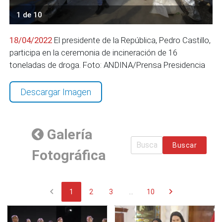
1 de 10
18/04/2022
El presidente de la República, Pedro Castillo,
participa en la ceremonia de incineración de 16
toneladas de droga. Foto: ANDINA/Prensa Presidencia
Descargar Imagen
Galería
Buscar
Fotográfica
chevron_left
chevron_right
1
2
3
...
10