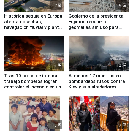
7
5
Histórica sequía en Europa
Gobierno de la presidenta
afecta cosechas,
Fujimori recupera
navegación fluvial y plantas
geomallas sin uso para
nucleares
proteger Santa Eulalia ante
Fenómeno El Niño
6
10
Tras 10 horas de intenso
Al menos 17 muertos en
trabajo bomberos logran
bombardeos rusos contra
controlar el incendio en una
Kiev y sus alrededores
planta química de Santiago
de Chile
15
7