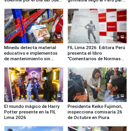
y la Jueza
empezar cuenta regresiva a
Panamericanos Lima 2027
6
9
Minedu detecta material
FIL Lima 2026: Editora Perú
educativo e implementos
presenta el libro
de mantenimiento sin
"Comentarios de Normas
distribuir en almacenes de
Legales: Laboral Vl .
la UGEL 2
Derecho Colectivo"
8
5
El mundo mágico de Harry
Presidenta Keiko Fujimori,
Potter presente en la FIL
inspecciona comisaría 26
Lima 2026
de Octubre en Piura