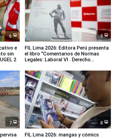
6
9
cativo e
FIL Lima 2026: Editora Perú presenta
to sin
el libro "Comentarios de Normas
a UGEL 2
Legales: Laboral Vl . Derecho
Colectivo"
7
8
upervisa
FIL Lima 2026: mangas y cómics