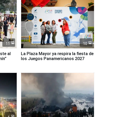
11
10
ste al
La Plaza Mayor ya respira la fiesta de
nín”
los Juegos Panamericanos 2027