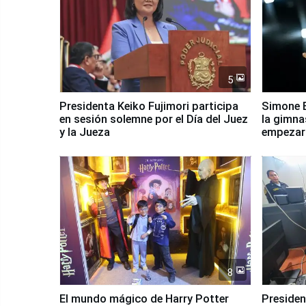
5
Presidenta Keiko Fujimori participa
Simone B
en sesión solemne por el Día del Juez
la gimna
y la Jueza
empezar 
Panamer
8
El mundo mágico de Harry Potter
Presidenta Keiko Fu