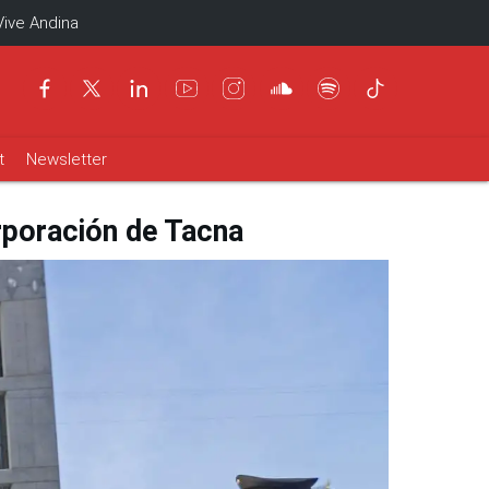
Vive Andina
t
Newsletter
orporación de Tacna