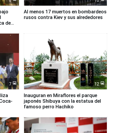
6
10
bajo
Al menos 17 muertos en bombardeos
l
rusos contra Kiev y sus alrededores
ca de
7
12
liza
Inauguran en Miraflores el parque
 Coca-
japonés Shibuya con la estatua del
famoso perro Hachiko