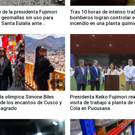
5
 de la presidenta Fujimori
Tras 10 horas de intenso tra
 geomallas sin uso para
bomberos logran controlar e
 Santa Eulalia ante
incendio en una planta quími
o El Niño
Santiago de Chile
7
lla olímpica Simone Biles
Presidenta Keiko Fujimori rea
 de los encantos de Cusco y
visita de trabajo a planta de
 Sagrado
Cola en Pucusana