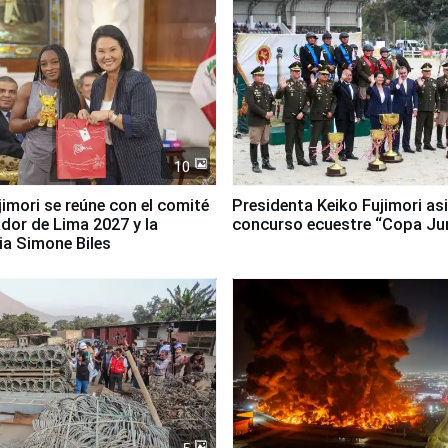
10
jimori se reúne con el comité
Presidenta Keiko Fujimori asi
dor de Lima 2027 y la
concurso ecuestre “Copa Ju
ia Simone Biles