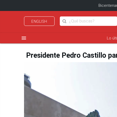
Bicentenar
ENGLISH
menu
Lo úl
Presidente Pedro Castillo par