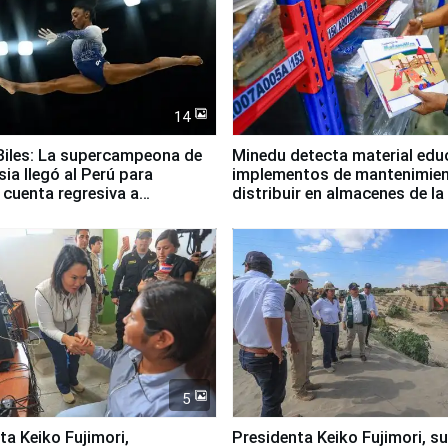
14
iles: La supercampeona de
Minedu detecta material edu
sia llegó al Perú para
implementos de mantenimien
cuenta regresiva a
distribuir en almacenes de l
icanos Lima 2027
5
jimori,
Presidenta Keiko Fujimori, s