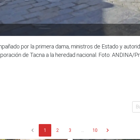
mpañado por la primera dama, ministros de Estado y autorid
corporación de Tacna a la heredad nacional. Foto: ANDINA/P
chevron_left
chevron_right
1
2
3
...
10