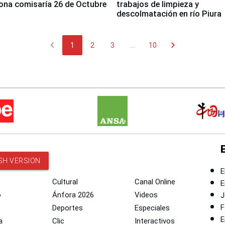
ona comisaría 26 de Octubre
trabajos de limpieza y
descolmatación en río Piura
chevron_left
chevron_right
1
2
3
...
10
SH VERSION
E
Cultural
Canal Online
E
o
Ánfora 2026
Videos
J
F
Deportes
Especiales
E
a
Clic
Interactivos