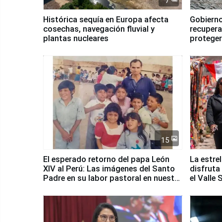
7
Histórica sequía en Europa afecta
Gobierno
cosechas, navegación fluvial y
recupera
plantas nucleares
proteger
Fenómen
15
El esperado retorno del papa León
La estre
XIV al Perú: Las imágenes del Santo
disfruta
Padre en su labor pastoral en nuestro
el Valle
país