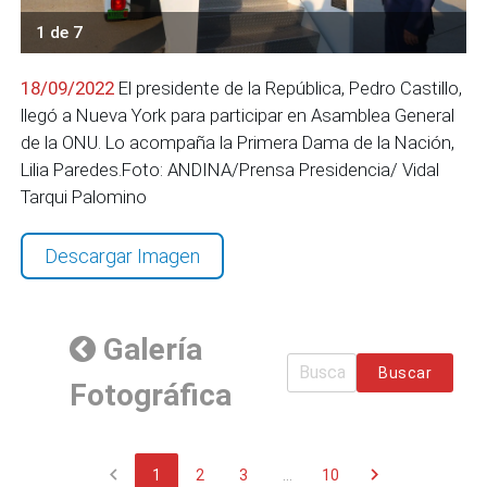
1 de 7
18/09/2022
El presidente de la República, Pedro Castillo,
llegó a Nueva York para participar en Asamblea General
de la ONU. Lo acompaña la Primera Dama de la Nación,
Lilia Paredes.Foto: ANDINA/Prensa Presidencia/ Vidal
Tarqui Palomino
Descargar Imagen
Galería
Buscar
Fotográfica
chevron_left
chevron_right
1
2
3
...
10