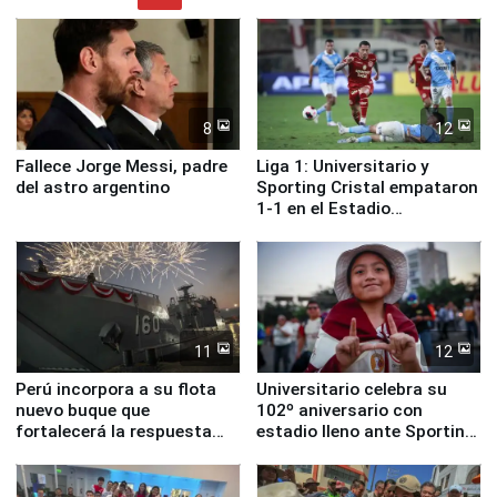
8
12
Fallece Jorge Messi, padre
Liga 1: Universitario y
del astro argentino
Sporting Cristal empataron
1-1 en el Estadio
Monumental
11
12
Perú incorpora a su flota
Universitario celebra su
nuevo buque que
102º aniversario con
fortalecerá la respuesta
estadio lleno ante Sporting
ante el fenómeno El Niño
Cristal