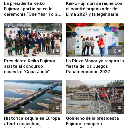
La presidenta Keiko
Keiko Fujimori se reúne con
Fujimori, participa en la
el comité organizador de
ceremonia “One Year To Go
Lima 2027 y la legendaria
de Lima 2027”
Simone Biles
11
10
Presidenta Keiko Fujimori
La Plaza Mayor ya respira la
asiste al concurso
fiesta de los Juegos
ecuestre “Copa Junín”
Panamericanos 2027
7
5
Histórica sequía en Europa
Gobierno de la presidenta
afecta cosechas,
Fujimori recupera