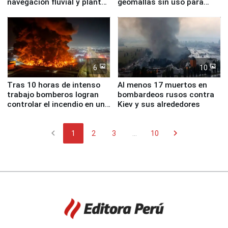
navegación fluvial y plantas
geomallas sin uso para
nucleares
proteger Santa Eulalia ante
Fenómeno El Niño
6
10
Tras 10 horas de intenso
Al menos 17 muertos en
trabajo bomberos logran
bombardeos rusos contra
controlar el incendio en una
Kiev y sus alrededores
planta química de Santiago
de Chile
chevron_left
chevron_right
1
2
3
...
10