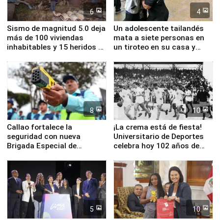
6
4
Sismo de magnitud 5.0 deja
Un adolescente tailandés
más de 100 viviendas
mata a siete personas en
inhabitables y 15 heridos en
un tiroteo en su casa y
Junín
escuela
8
10
Callao fortalece la
¡La crema está de fiesta!
seguridad con nueva
Universitario de Deportes
Brigada Especial de
celebra hoy 102 años de
Turismo y moderno
fundación
equipamiento para
Serenazgo
5
10