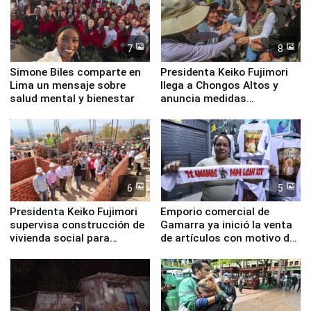
7
8
Simone Biles comparte en
Presidenta Keiko Fujimori
Lima un mensaje sobre
llega a Chongos Altos y
salud mental y bienestar
anuncia medidas
inmediatas en vivienda,
educación, salud y empleo
6
5
Presidenta Keiko Fujimori
Emporio comercial de
supervisa construcción de
Gamarra ya inició la venta
vivienda social para
de artículos con motivo de
familias afectadas por
la visita del papa León XIV
sismo en Junín