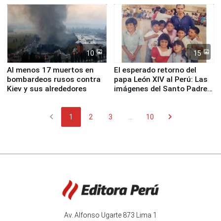
Fenómeno El Niño
de Chile
10
15
Al menos 17 muertos en
El esperado retorno del
bombardeos rusos contra
papa León XIV al Perú: Las
Kiev y sus alrededores
imágenes del Santo Padre
en su labor pastoral en
nuestro país
chevron_left
chevron_right
1
2
3
...
10
Av. Alfonso Ugarte 873 Lima 1