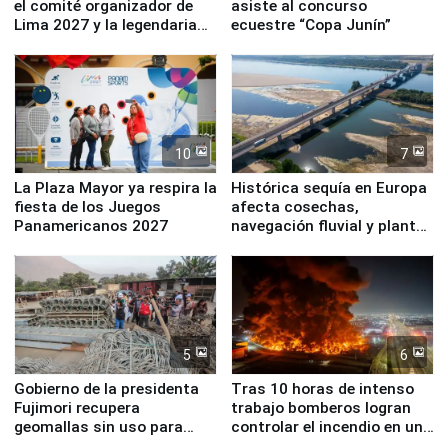
el comité organizador de
asiste al concurso
Lima 2027 y la legendaria
ecuestre “Copa Junín”
Simone Biles
10
7
La Plaza Mayor ya respira la
Histórica sequía en Europa
fiesta de los Juegos
afecta cosechas,
Panamericanos 2027
navegación fluvial y plantas
nucleares
5
6
Gobierno de la presidenta
Tras 10 horas de intenso
Fujimori recupera
trabajo bomberos logran
geomallas sin uso para
controlar el incendio en una
proteger Santa Eulalia ante
planta química de Santiago