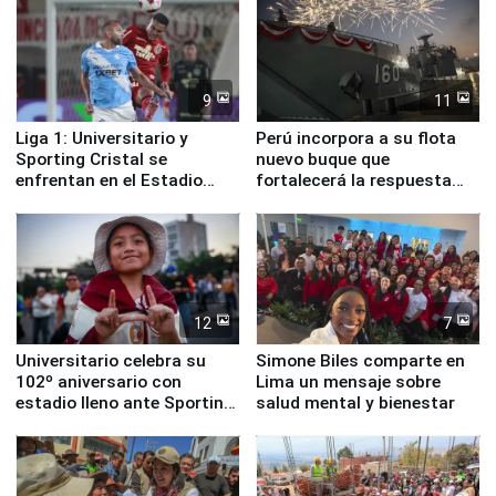
9
11
Liga 1: Universitario y
Perú incorpora a su flota
Sporting Cristal se
nuevo buque que
enfrentan en el Estadio
fortalecerá la respuesta
Monumental
ante el fenómeno El Niño
12
7
Universitario celebra su
Simone Biles comparte en
102º aniversario con
Lima un mensaje sobre
estadio lleno ante Sporting
salud mental y bienestar
Cristal