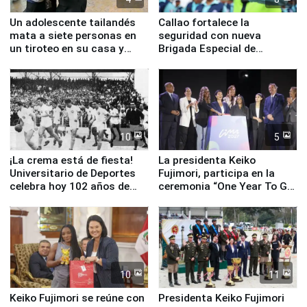
Un adolescente tailandés
Callao fortalece la
mata a siete personas en
seguridad con nueva
un tiroteo en su casa y
Brigada Especial de
escuela
Turismo y moderno
equipamiento para
Serenazgo
10
5
¡La crema está de fiesta!
La presidenta Keiko
Universitario de Deportes
Fujimori, participa en la
celebra hoy 102 años de
ceremonia “One Year To Go
fundación
de Lima 2027”
10
11
Keiko Fujimori se reúne con
Presidenta Keiko Fujimori