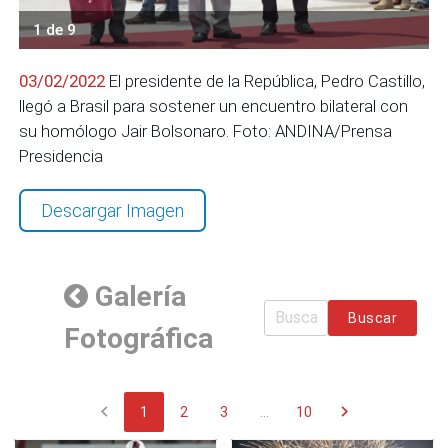
1 de 9
03/02/2022
El presidente de la República, Pedro Castillo,
llegó a Brasil para sostener un encuentro bilateral con
su homólogo Jair Bolsonaro. Foto: ANDINA/Prensa
Presidencia
Descargar Imagen
Galería
Buscar
Fotográfica
chevron_left
chevron_right
1
2
3
...
10