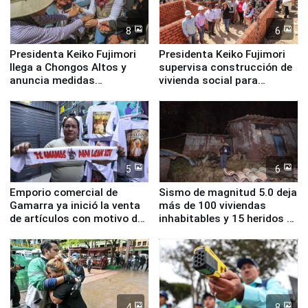
8
6
Presidenta Keiko Fujimori
Presidenta Keiko Fujimori
llega a Chongos Altos y
supervisa construcción de
anuncia medidas
vivienda social para
inmediatas en vivienda,
familias afectadas por
educación, salud y empleo
sismo en Junín
5
6
Emporio comercial de
Sismo de magnitud 5.0 deja
Gamarra ya inició la venta
más de 100 viviendas
de artículos con motivo de
inhabitables y 15 heridos en
la visita del papa León XIV
Junín
4
8