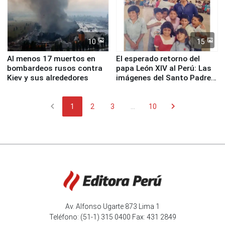
10
15
Al menos 17 muertos en
El esperado retorno del
bombardeos rusos contra
papa León XIV al Perú: Las
Kiev y sus alrededores
imágenes del Santo Padre
en su labor pastoral en
nuestro país
chevron_left
chevron_right
1
2
3
...
10
Av. Alfonso Ugarte 873 Lima 1
Teléfono: (51-1) 315 0400 Fax: 431 2849