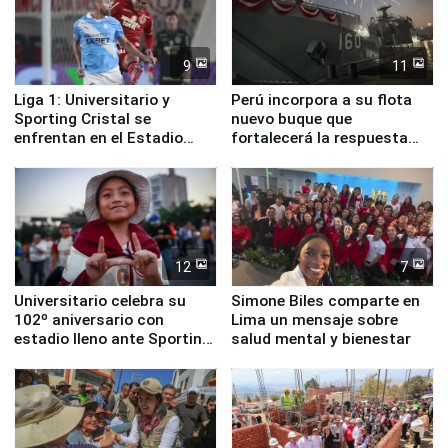
9
11
Liga 1: Universitario y
Perú incorpora a su flota
Sporting Cristal se
nuevo buque que
enfrentan en el Estadio
fortalecerá la respuesta
Monumental
ante el fenómeno El Niño
12
7
Universitario celebra su
Simone Biles comparte en
102º aniversario con
Lima un mensaje sobre
estadio lleno ante Sporting
salud mental y bienestar
Cristal