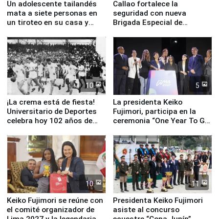
Un adolescente tailandés
Callao fortalece la
mata a siete personas en
seguridad con nueva
un tiroteo en su casa y
Brigada Especial de
escuela
Turismo y moderno
equipamiento para
Serenazgo
10
5
¡La crema está de fiesta!
La presidenta Keiko
Universitario de Deportes
Fujimori, participa en la
celebra hoy 102 años de
ceremonia “One Year To Go
fundación
de Lima 2027”
10
11
Keiko Fujimori se reúne con
Presidenta Keiko Fujimori
el comité organizador de
asiste al concurso
Lima 2027 y la legendaria
ecuestre “Copa Junín”