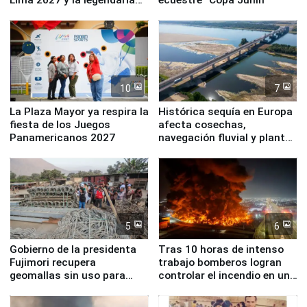
Simone Biles
10
7
La Plaza Mayor ya respira la
Histórica sequía en Europa
fiesta de los Juegos
afecta cosechas,
Panamericanos 2027
navegación fluvial y plantas
nucleares
5
6
Gobierno de la presidenta
Tras 10 horas de intenso
Fujimori recupera
trabajo bomberos logran
geomallas sin uso para
controlar el incendio en una
proteger Santa Eulalia ante
planta química de Santiago
Fenómeno El Niño
de Chile