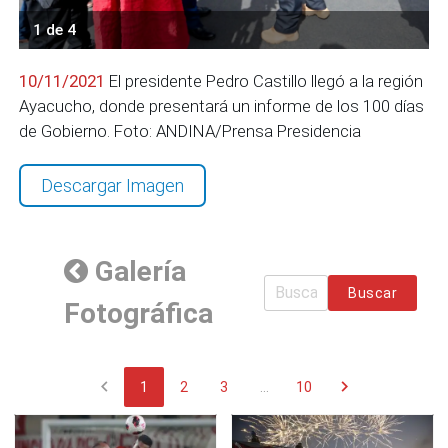
1 de 4
10/11/2021
El presidente Pedro Castillo llegó a la región
Ayacucho, donde presentará un informe de los 100 días
de Gobierno. Foto: ANDINA/Prensa Presidencia
Descargar Imagen
Galería
Buscar
Fotográfica
chevron_left
chevron_right
1
2
3
...
10