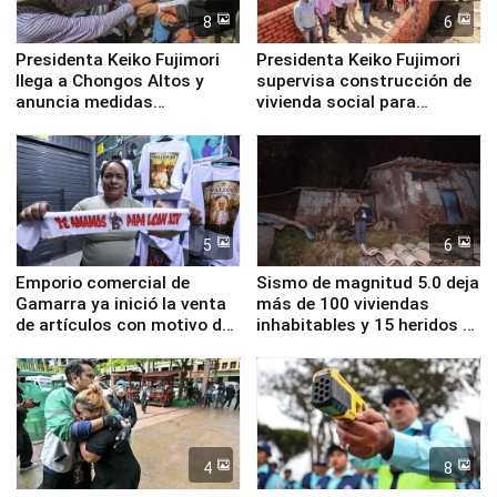
8
6
Presidenta Keiko Fujimori
Presidenta Keiko Fujimori
llega a Chongos Altos y
supervisa construcción de
anuncia medidas
vivienda social para
inmediatas en vivienda,
familias afectadas por
educación, salud y empleo
sismo en Junín
5
6
Emporio comercial de
Sismo de magnitud 5.0 deja
Gamarra ya inició la venta
más de 100 viviendas
de artículos con motivo de
inhabitables y 15 heridos en
la visita del papa León XIV
Junín
4
8