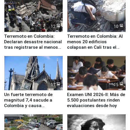
12
10
Terremoto en Colombia:
Terremoto en Colombia: Al
Declaran desastre nacional
menos 20 edificios
tras registrarse al menos
colapsan en Cali tras el
111 fallecidos
sismo de magnitud 7,4
17
15
Un fuerte terremoto de
Examen UNI 2026-II: Más de
magnitud 7,4 sacude a
5.500 postulantes rinden
Colombia y causa
evaluaciones desde hoy
evacuaciones en Bogotá