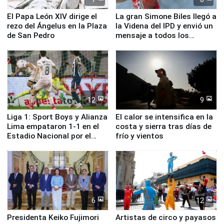
El Papa León XIV dirige el
La gran Simone Biles llegó a
rezo del Ángelus en la Plaza
la Videna del IPD y envió un
de San Pedro
mensaje a todos los
deportistas del Perú
12
9
Liga 1: Sport Boys y Alianza
El calor se intensifica en la
Lima empataron 1-1 en el
costa y sierra tras días de
Estadio Nacional por el
frío y vientos
Torneo Clausura
6
12
Presidenta Keiko Fujimori
Artistas de circo y payasos