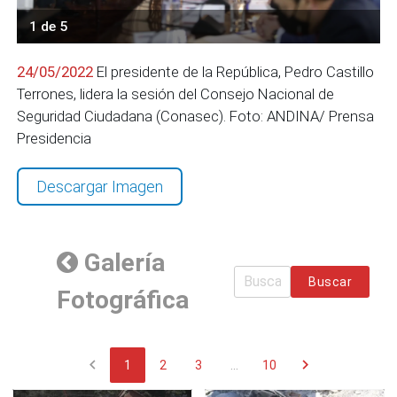
1 de 5
24/05/2022
El presidente de la República, Pedro Castillo
Terrones, lidera la sesión del Consejo Nacional de
Seguridad Ciudadana (Conasec). Foto: ANDINA/ Prensa
Presidencia
Descargar Imagen
Galería
Buscar
Fotográfica
chevron_left
chevron_right
1
2
3
...
10