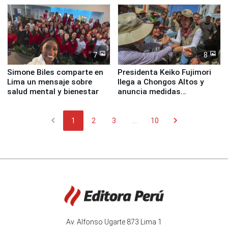
7
8
Simone Biles comparte en
Presidenta Keiko Fujimori
Lima un mensaje sobre
llega a Chongos Altos y
salud mental y bienestar
anuncia medidas
inmediatas en vivienda,
educación, salud y empleo
chevron_left
chevron_right
1
2
3
...
10
Av. Alfonso Ugarte 873 Lima 1