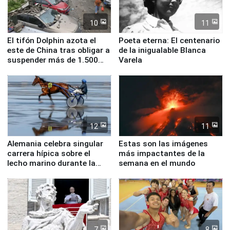
10
11
El tifón Dolphin azota el
Poeta eterna: El centenario
este de China tras obligar a
de la inigualable Blanca
suspender más de 1.500
Varela
vuelos
12
11
Alemania celebra singular
Estas son las imágenes
carrera hípica sobre el
más impactantes de la
lecho marino durante la
semana en el mundo
marea baja
7
8