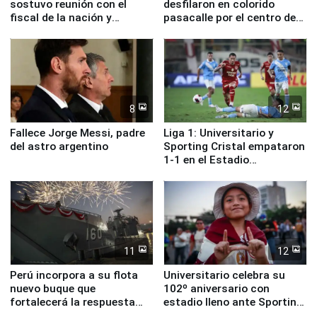
sostuvo reunión con el
desfilaron en colorido
fiscal de la nación y
pasacalle por el centro de
ministros de Estado
Lima
8
12
Fallece Jorge Messi, padre
Liga 1: Universitario y
del astro argentino
Sporting Cristal empataron
1-1 en el Estadio
Monumental
11
12
Perú incorpora a su flota
Universitario celebra su
nuevo buque que
102º aniversario con
fortalecerá la respuesta
estadio lleno ante Sporting
ante el fenómeno El Niño
Cristal