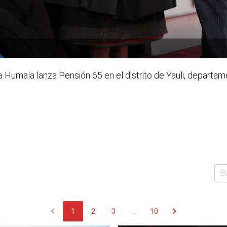
a Humala lanza Pensión 65 en el distrito de Yauli, depar
chevron_left
chevron_right
1
2
3
...
10