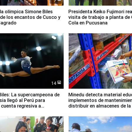
7
lla olímpica Simone Biles
Presidenta Keiko Fujimori rea
 de los encantos de Cusco y
visita de trabajo a planta de
 Sagrado
Cola en Pucusana
14
iles: La supercampeona de
Minedu detecta material edu
sia llegó al Perú para
implementos de mantenimien
cuenta regresiva a
distribuir en almacenes de l
icanos Lima 2027