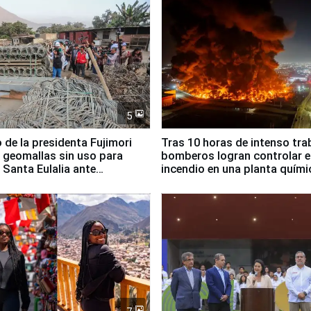
5
 de la presidenta Fujimori
Tras 10 horas de intenso tra
 geomallas sin uso para
bomberos logran controlar e
 Santa Eulalia ante
incendio en una planta quími
o El Niño
Santiago de Chile