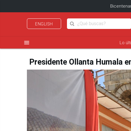
Bicentenar
ENGLISH
menu
Lo úl
Presidente Ollanta Humala e