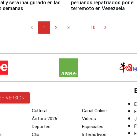
nal y será inaugurado en las
peruanos repatriados por el
s semanas
terremoto en Venezuela
chevron_left
chevron_right
1
2
3
...
10
SH VERSION
E
Cultural
Canal Online
E
o
Ánfora 2026
Videos
J
F
Deportes
Especiales
E
a
Clic
Interactivos