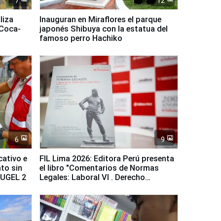
7
12
liza
Inauguran en Miraflores el parque
 Coca-
japonés Shibuya con la estatua del
famoso perro Hachiko
6
9
cativo e
FIL Lima 2026: Editora Perú presenta
to sin
el libro "Comentarios de Normas
a UGEL 2
Legales: Laboral Vl . Derecho
Colectivo"