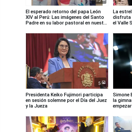
15
El esperado retorno del papa León
La estre
XIV al Perú: Las imágenes del Santo
disfruta
Padre en su labor pastoral en nuestro
el Valle
país
5
Presidenta Keiko Fujimori participa
Simone B
en sesión solemne por el Día del Juez
la gimna
y la Jueza
empezar 
Panamer