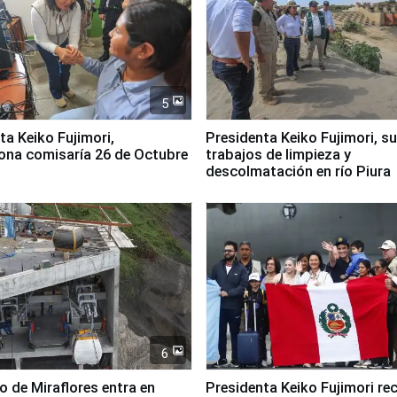
5
jimori,
Presidenta Keiko Fujimori, s
ona comisaría 26 de Octubre
trabajos de limpieza y
descolmatación en río Piura
6
co de Miraflores entra en
Presidenta Keiko Fujimori rec