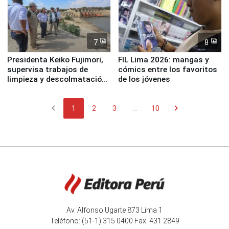
7
8
Presidenta Keiko Fujimori,
FIL Lima 2026: mangas y
supervisa trabajos de
cómics entre los favoritos
limpieza y descolmatación
de los jóvenes
en río Piura
chevron_left
chevron_right
1
2
3
...
10
Av. Alfonso Ugarte 873 Lima 1
Teléfono: (51-1) 315 0400 Fax: 431 2849