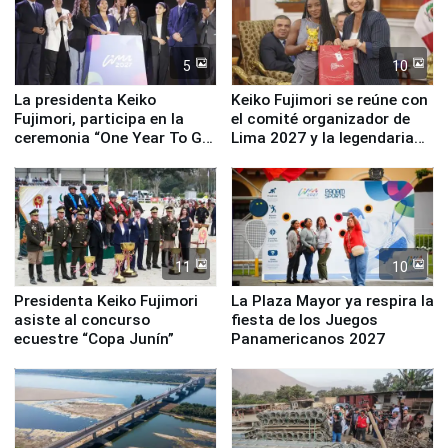
5
10
La presidenta Keiko
Keiko Fujimori se reúne con
Fujimori, participa en la
el comité organizador de
ceremonia “One Year To Go
Lima 2027 y la legendaria
de Lima 2027”
Simone Biles
11
10
Presidenta Keiko Fujimori
La Plaza Mayor ya respira la
asiste al concurso
fiesta de los Juegos
ecuestre “Copa Junín”
Panamericanos 2027