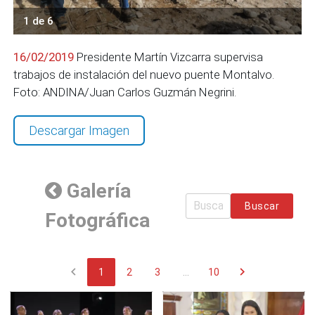
1 de 6
16/02/2019
Presidente Martín Vizcarra supervisa
trabajos de instalación del nuevo puente Montalvo.
Foto: ANDINA/Juan Carlos Guzmán Negrini.
Descargar Imagen
Galería
Buscar
Fotográfica
chevron_left
chevron_right
1
2
3
...
10