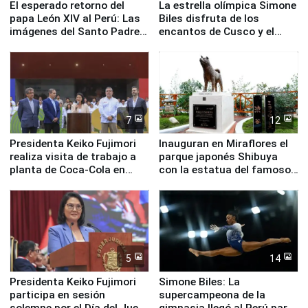
El esperado retorno del
La estrella olímpica Simone
papa León XIV al Perú: Las
Biles disfruta de los
imágenes del Santo Padre
encantos de Cusco y el
en su labor pastoral en
Valle Sagrado
nuestro país
7
12
Presidenta Keiko Fujimori
Inauguran en Miraflores el
realiza visita de trabajo a
parque japonés Shibuya
planta de Coca-Cola en
con la estatua del famoso
Pucusana
perro Hachiko
5
14
Presidenta Keiko Fujimori
Simone Biles: La
participa en sesión
supercampeona de la
solemne por el Día del Juez
gimnasia llegó al Perú para