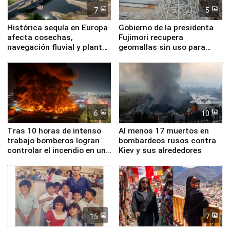
7
5
Histórica sequía en Europa
Gobierno de la presidenta
afecta cosechas,
Fujimori recupera
navegación fluvial y plantas
geomallas sin uso para
nucleares
proteger Santa Eulalia ante
Fenómeno El Niño
6
10
Tras 10 horas de intenso
Al menos 17 muertos en
trabajo bomberos logran
bombardeos rusos contra
controlar el incendio en una
Kiev y sus alrededores
planta química de Santiago
de Chile
15
7