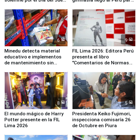
y la Jueza
empezar cuenta regresiva a
Panamericanos Lima 2027
6
9
Minedu detecta material
FIL Lima 2026: Editora Perú
educativo e implementos
presenta el libro
de mantenimiento sin
"Comentarios de Normas
distribuir en almacenes de
Legales: Laboral Vl .
la UGEL 2
Derecho Colectivo"
8
5
El mundo mágico de Harry
Presidenta Keiko Fujimori,
Potter presente en la FIL
inspecciona comisaría 26
Lima 2026
de Octubre en Piura