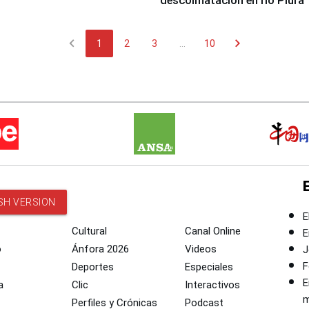
descolmatación en río Piura
chevron_left
chevron_right
1
2
3
...
10
SH VERSION
E
Cultural
Canal Online
E
o
Ánfora 2026
Videos
J
F
Deportes
Especiales
E
a
Clic
Interactivos
m
Perfiles y Crónicas
Podcast