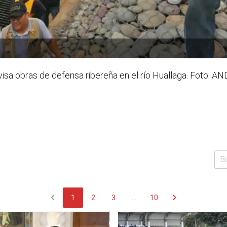
isa obras de defensa ribereña en el río Huallaga. Foto: A
chevron_left
chevron_right
1
2
3
...
10