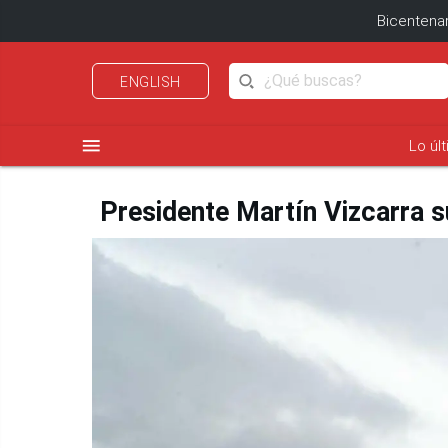
Bicentenar
ENGLISH
menu
Lo úl
Presidente Martín Vizcarra s