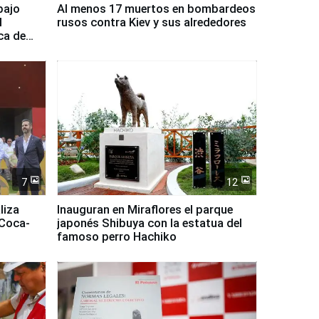
bajo
Al menos 17 muertos en bombardeos
l
rusos contra Kiev y sus alrededores
ca de
7
12
liza
Inauguran en Miraflores el parque
 Coca-
japonés Shibuya con la estatua del
famoso perro Hachiko