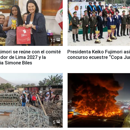
10
jimori se reúne con el comité
Presidenta Keiko Fujimori asi
dor de Lima 2027 y la
concurso ecuestre “Copa Ju
ia Simone Biles
5