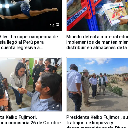
14
iles: La supercampeona de
Minedu detecta material edu
sia llegó al Perú para
implementos de mantenimien
cuenta regresiva a
distribuir en almacenes de l
icanos Lima 2027
5
jimori,
Presidenta Keiko Fujimori, s
ona comisaría 26 de Octubre
trabajos de limpieza y