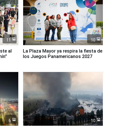
11
10
ste al
La Plaza Mayor ya respira la fiesta de
nín”
los Juegos Panamericanos 2027
6
10