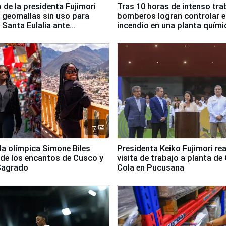
 de la presidenta Fujimori
Tras 10 horas de intenso tra
 geomallas sin uso para
bomberos logran controlar e
 Santa Eulalia ante
incendio en una planta quími
o El Niño
Santiago de Chile
7
lla olímpica Simone Biles
Presidenta Keiko Fujimori rea
 de los encantos de Cusco y
visita de trabajo a planta de
 Sagrado
Cola en Pucusana