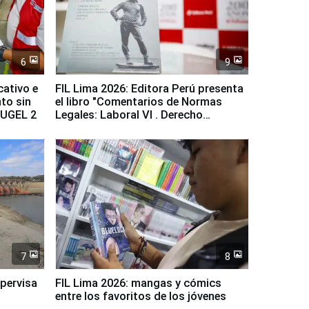
6
9
cativo e
FIL Lima 2026: Editora Perú presenta
to sin
el libro "Comentarios de Normas
a UGEL 2
Legales: Laboral Vl . Derecho
Colectivo"
7
8
upervisa
FIL Lima 2026: mangas y cómics
entre los favoritos de los jóvenes